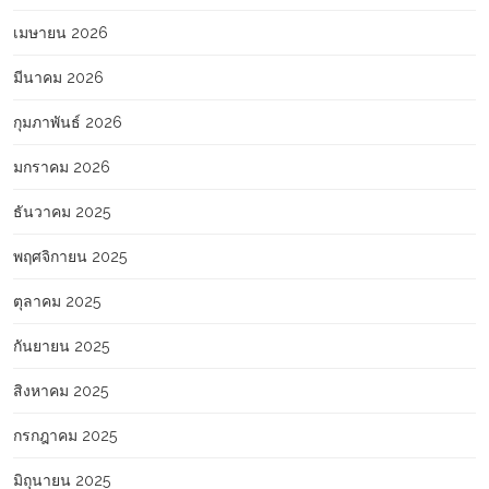
เมษายน 2026
มีนาคม 2026
กุมภาพันธ์ 2026
มกราคม 2026
ธันวาคม 2025
พฤศจิกายน 2025
ตุลาคม 2025
กันยายน 2025
สิงหาคม 2025
กรกฎาคม 2025
มิถุนายน 2025