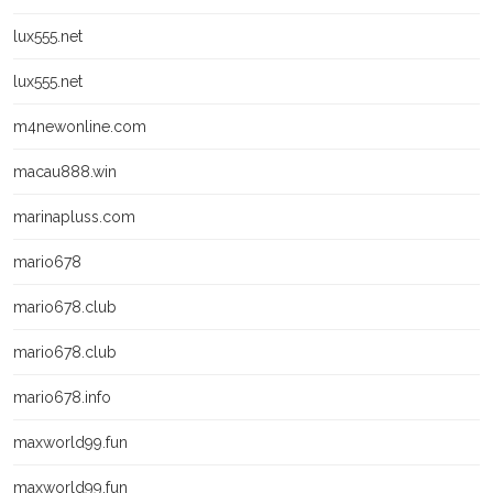
lux555.net
lux555.net
m4newonline.com
macau888.win
marinapluss.com
mario678
mario678.club
mario678.club
mario678.info
maxworld99.fun
maxworld99.fun