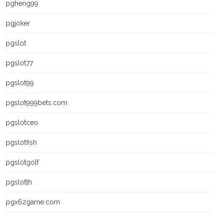
pgheng99
pgjoker
pgslot
pgslot77
pgslot99
pgslot999bets.com
pgslotceo
pgslotfish
pgslotgolf
pgslotth
pgx62game.com