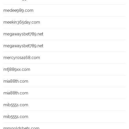
medee989.com
meekin365day.com
megawaysbet789.net
megawaysbet789.net
mercyrosa168.com
mfj889xx.com
mia88th.com
mia88th.com
mib555s.com
mib555s.com
mmgoldsbets.com