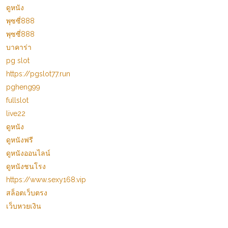
ดูหนัง
พุซซี่888
พุซซี่888
บาคาร่า
pg slot
https://pgslot77.run
pgheng99
fullslot
live22
ดูหนัง
ดูหนังฟรี
ดูหนังออนไลน์
ดูหนังชนโรง
https://www.sexy168.vip
สล็อตเว็บตรง
เว็บหวยเงิน