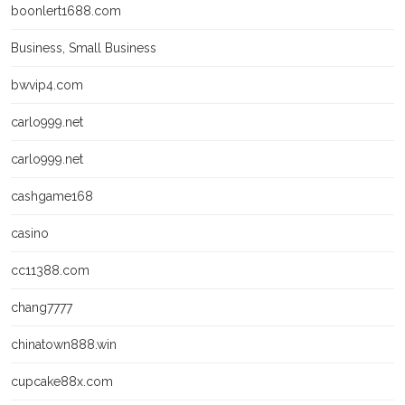
boonlert1688.com
Business, Small Business
bwvip4.com
carlo999.net
carlo999.net
cashgame168
casino
cc11388.com
chang7777
chinatown888.win
cupcake88x.com