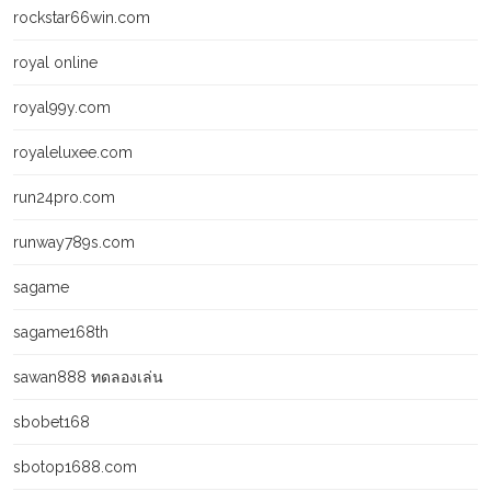
rockstar66win.com
royal online
royal99y.com
royaleluxee.com
run24pro.com
runway789s.com
sagame
sagame168th
sawan888 ทดลองเล่น
sbobet168
sbotop1688.com