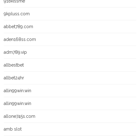
918kissme
9kpluss.com
abbet789.com
aden168ss.com
adm789.vip
allbestbet
allbet24hr
allin99win.win
allin99win.win
allone745s.com
amb slot