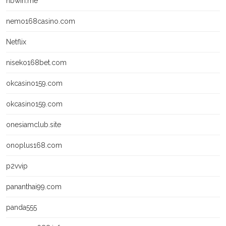
nbwin.me
nemo168casino.com
Netflix
niseko168bet.com
okcasino159.com
okcasino159.com
onesiamclub.site
onoplus168.com
p2vvip
pananthai99.com
panda555