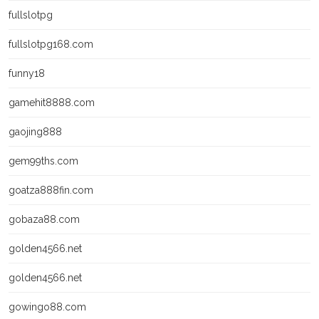
fullslotpg
fullslotpg168.com
funny18
gamehit8888.com
gaojing888
gem99ths.com
goatza888fin.com
gobaza88.com
golden4566.net
golden4566.net
gowingo88.com