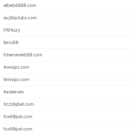
etbet16888.com
eu369clubs.com
FAFA123
faro168
fcharoenkit168.com
finnivips.com
finnivips.com
fiwdee.win
fizz169bet.com
fox689ok.com
fox689ok.com