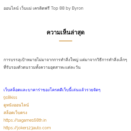
ออนไลน์ เว็บแม่ เครดิตฟรี Top 88 by Byron
ความเห็นล่าสุด
การบรรลุเป้าหมายไม่มาจากการทำสิ่งใหญ่ แต่มาจากวิธีการทำสิ่งเล็กๆ
ที่รับรองตัวตนรวมทั้งความอุตสาหะแต่ละวัน
เว็บสล็อตและบาคาร่าของโครตดีเว็บนี้เล่นแล้วรวยจัดๆ
918kiss
ดูหนังออนไลน์
สล็อตเว็บตรง
https://sagame168th.in
https://joker123auto.com