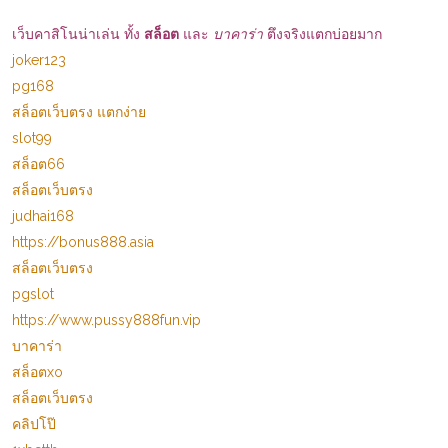
เว็บคาสิโนน่าเล่น ทั้ง
สล็อต
และ
บาคาร่า
ตึงจริงแตกบ่อยมาก
joker123
pg168
สล็อตเว็บตรง แตกง่าย
slot99
สล็อต66
สล็อตเว็บตรง
judhai168
https://bonus888.asia
สล็อตเว็บตรง
pgslot
https://www.pussy888fun.vip
บาคาร่า
สล็อตxo
สล็อตเว็บตรง
คลิปโป๊