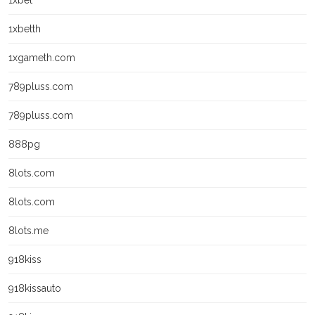
1xbet
1xbetth
1xgameth.com
789pluss.com
789pluss.com
888pg
8lots.com
8lots.com
8lots.me
918kiss
918kissauto