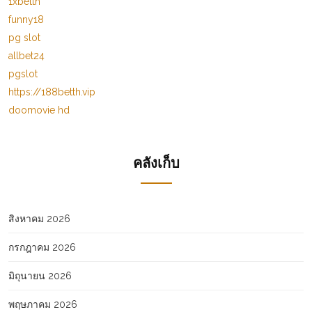
1xbetth
funny18
pg slot
allbet24
pgslot
https://188betth.vip
doomovie hd
คลังเก็บ
สิงหาคม 2026
กรกฎาคม 2026
มิถุนายน 2026
พฤษภาคม 2026