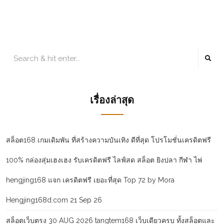
เรื่องล่าสุด
สล็อต168 เกมเดิมพัน ที่สร้างความบันเทิง ดีที่สุด โปรโมชั่นเครดิตฟรี
100% กล่องสุ่มเฮงเฮง รับเครดิตฟรี ไลฟ์สด สล็อต ยิงปลา กีฬา ไพ่
hengjing168 แจก เครดิตฟรี เยอะที่สุด Top 72 by Mora
Hengjing168d.com 21 Sep 26
สล็อตเว็บตรง 30 AUG 2026 tangtem168 เว็บเดียวครบ ทั้งสล็อตและ