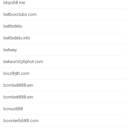
bbp168.me
betboxclubs.com
betflixtikto
betflixtikto.info
betway
betworld369hot.com
bio285th.com
bombet888.win
bombet888.win
bonus888
boonlert1688.com