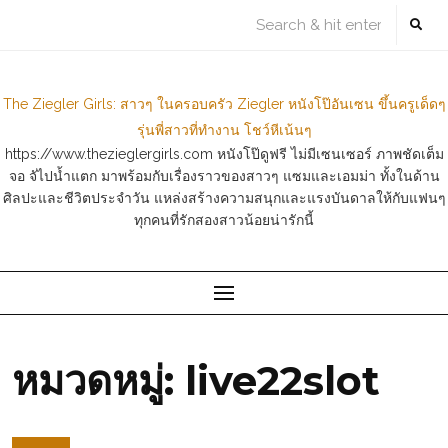
Skip
to
content
The Ziegler Girls: สาวๆ ในครอบครัว Ziegler หนังโป๊อันเซน ขึ้นครูเด็ดๆ
รุ่นพี่สาวที่ทำงาน โชว์หีเน้นๆ
https://www.thezieglergirls.com หนังโป๊ดูฟรี ไม่มีเซนเซอร์ ภาพชัดเต็ม
จอ จัไปน้ำแตก มาพร้อมกับเรื่องราวของสาวๆ แซมและเอมม่า ทั้งในด้าน
ศิลปะและชีวิตประจำวัน แหล่งสร้างความสนุกและแรงบันดาลให้กับแฟนๆ
ทุกคนที่รักสองสาวน้อยน่ารักนี้
หมวดหมู่:
live22slot