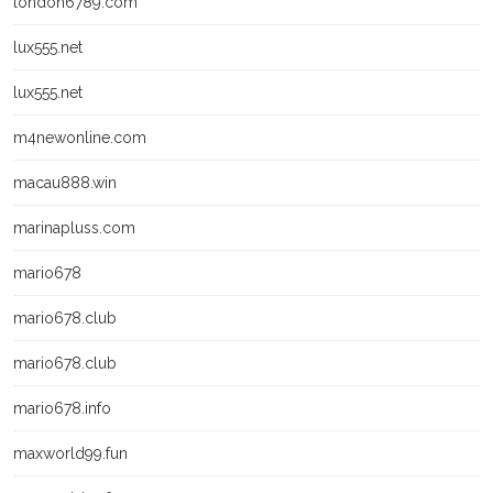
london6789.com
lux555.net
lux555.net
m4newonline.com
macau888.win
marinapluss.com
mario678
mario678.club
mario678.club
mario678.info
maxworld99.fun