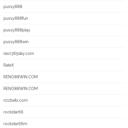
pussy888
pussy888fun
pussy888play
pussy888win
rasri365day.com
RateX
RENO88WIN.COM
RENO88WIN.COM
rizzbetx.com
rockstar66
rockstar66m