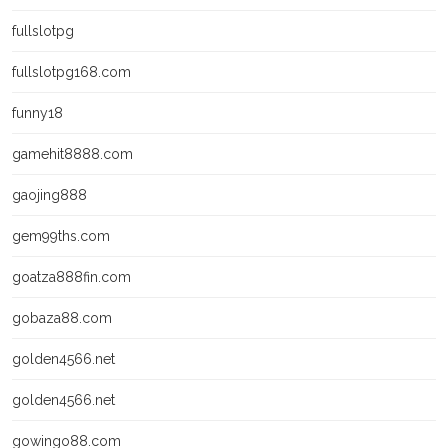
fullslotpg
fullslotpg168.com
funny18
gamehit8888.com
gaojing888
gem99ths.com
goatza888fin.com
gobaza88.com
golden4566.net
golden4566.net
gowingo88.com