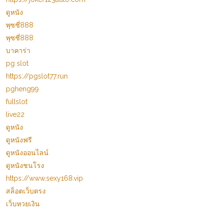
ดูหนัง
พุซซี่888
พุซซี่888
บาคาร่า
pg slot
https://pgslot77.run
pgheng99
fullslot
live22
ดูหนัง
ดูหนังฟรี
ดูหนังออนไลน์
ดูหนังชนโรง
https://www.sexy168.vip
สล็อตเว็บตรง
เว็บหวยเงิน