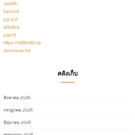
1xbetth
funny18
pg slot
allbet24
pgslot
https://188betth.vip
doomovie hd
คลังเก็บ
สิงหาคม 2026
กรกฎาคม 2026
มิถุนายน 2026
พฤษภาคม 2026