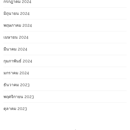
กรกฎาคม 2024
มิถุนายน 2024
พฤษภาคม 2024
เมษายน 2024
มีนาคม 2024
กุมภาพันธ์ 2024
มกราคม 2024
ธันวาคม 2023
พฤศจิกายน 2023
ตุลาคม 2023