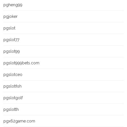
pgheng99
pgjoker
pgslot
pgslot77
pgslot99
pgslot999bets.com
pgslotceo
pgslotfish
pgslotgolf
pgslotth
pgx62game.com