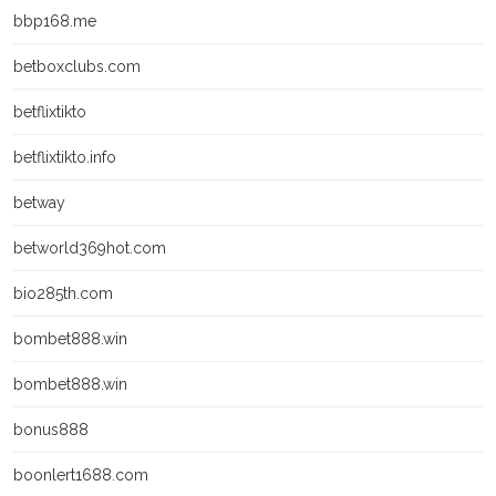
bbp168.me
betboxclubs.com
betflixtikto
betflixtikto.info
betway
betworld369hot.com
bio285th.com
bombet888.win
bombet888.win
bonus888
boonlert1688.com