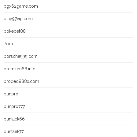
pgx62game.com
play97vip.com
pokebet88
Porn
porsche999.com
premium66.info
proded888x.com
punpro
punpro777
puntaek66
puntaek77