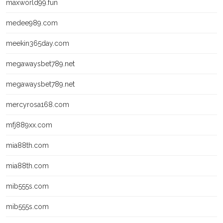
maxworld99.fun
medee989.com
meekin365day.com
megawaysbet789.net
megawaysbet789.net
mercyrosa168.com
mfj889xx.com
mia88th.com
mia88th.com
mib555s.com
mib555s.com