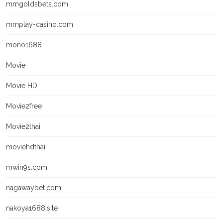
mmgoldsbets.com
mmplay-casino.com
mono1688
Movie
Movie HD
Movie2free
Movie2thai
moviehdthai
mwin9s.com
nagawaybet.com
nakoya1688.site