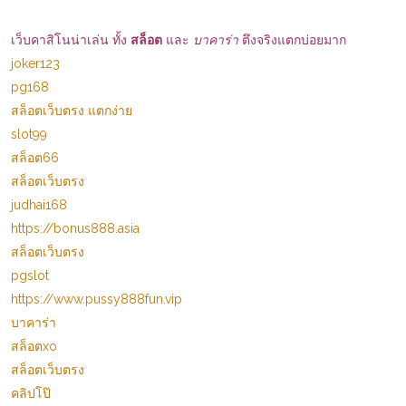
เว็บคาสิโนน่าเล่น ทั้ง
สล็อต
และ
บาคาร่า
ตึงจริงแตกบ่อยมาก
joker123
pg168
สล็อตเว็บตรง แตกง่าย
slot99
สล็อต66
สล็อตเว็บตรง
judhai168
https://bonus888.asia
สล็อตเว็บตรง
pgslot
https://www.pussy888fun.vip
บาคาร่า
สล็อตxo
สล็อตเว็บตรง
คลิปโป๊