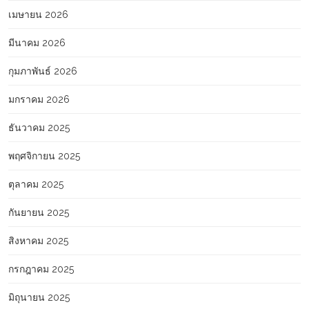
เมษายน 2026
มีนาคม 2026
กุมภาพันธ์ 2026
มกราคม 2026
ธันวาคม 2025
พฤศจิกายน 2025
ตุลาคม 2025
กันยายน 2025
สิงหาคม 2025
กรกฎาคม 2025
มิถุนายน 2025