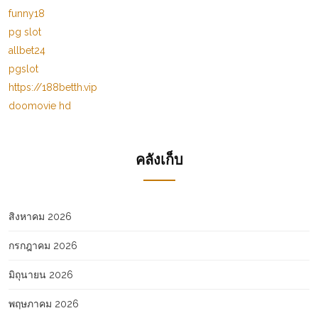
funny18
pg slot
allbet24
pgslot
https://188betth.vip
doomovie hd
คลังเก็บ
สิงหาคม 2026
กรกฎาคม 2026
มิถุนายน 2026
พฤษภาคม 2026