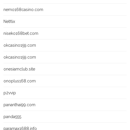
nemo168casino.com
Netflix
niseko168bet.com
okcasino159.com
okcasino159.com
onesiamclub.site
onoplus168.com
p2vvip
pananthai99.com
panda555
paramax1688.info