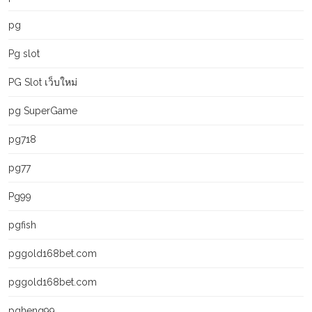
pg
Pg slot
PG Slot เว็บใหม่
pg SuperGame
pg718
pg77
Pg99
pgfish
pggold168bet.com
pggold168bet.com
pgheng99