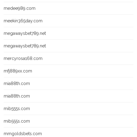
medee989.com
meekin365day.com
megawaysbet789.net
megawaysbet789.net
mercyrosa168.com
mfj889xx.com
mia88th.com
mia88th.com
mib555s.com
mib555s.com
mmgoldsbets.com