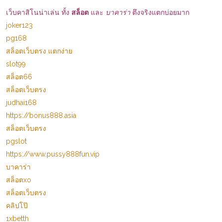
เว็บคาสิโนน่าเล่น ทั้ง
สล็อต
และ
บาคาร่า
ตึงจริงแตกบ่อยมาก
joker123
pg168
สล็อตเว็บตรง แตกง่าย
slot99
สล็อต66
สล็อตเว็บตรง
judhai168
https://bonus888.asia
สล็อตเว็บตรง
pgslot
https://www.pussy888fun.vip
บาคาร่า
สล็อตxo
สล็อตเว็บตรง
คลิปโป๊
1xbetth