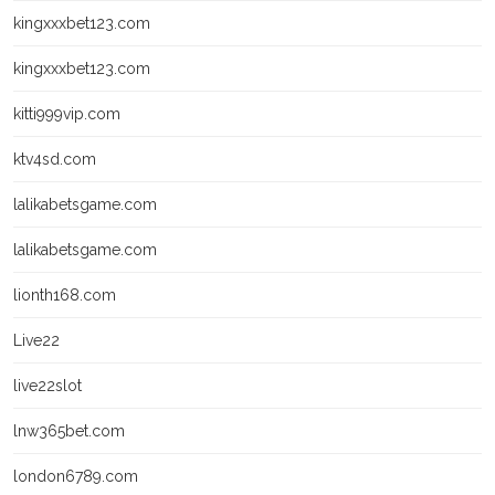
kingxxxbet123.com
kingxxxbet123.com
kitti999vip.com
ktv4sd.com
lalikabetsgame.com
lalikabetsgame.com
lionth168.com
Live22
live22slot
lnw365bet.com
london6789.com