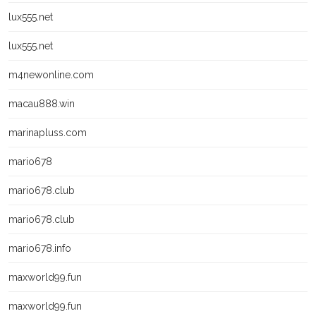
lux555.net
lux555.net
m4newonline.com
macau888.win
marinapluss.com
mario678
mario678.club
mario678.club
mario678.info
maxworld99.fun
maxworld99.fun