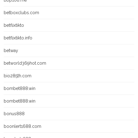
bbp168.me
betboxclubs.com
betflixtikto
betflixtikto.info
betway
betworld369hot.com
bio285th.com
bombet888.win
bombet888.win
bonus888
boonlert1688.com