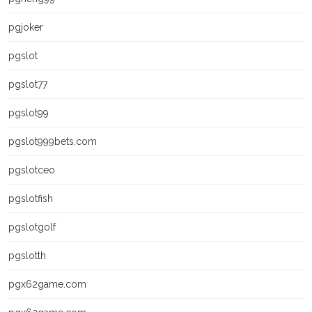
pgjoker
pgslot
pgslot77
pgslot99
pgslot999bets.com
pgslotceo
pgslotfish
pgslotgolf
pgslotth
pgx62game.com