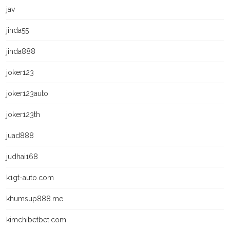
jav
jinda55
jinda888
joker123
joker123auto
joker123th
juad888
judhai168
k1gt-auto.com
khumsup888.me
kimchibetbet.com