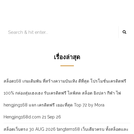
เรื่องล่าสุด
สล็อต168 เกมเดิมพัน ที่สร้างความบันเทิง ดีที่สุด โปรโมชั่นเครดิตฟรี
100% กล่องสุ่มเฮงเฮง รับเครดิตฟรี ไลฟ์สด สล็อต ยิงปลา กีฬา ไพ่
hengjing168 แจก เครดิตฟรี เยอะที่สุด Top 72 by Mora
Hengjing168d.com 21 Sep 26
สล็อตเว็บตรง 30 AUG 2026 tangtem168 เว็บเดียวครบ ทั้งสล็อตและ