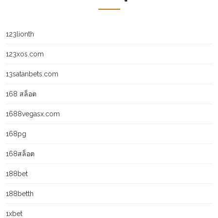
123lionth
123xos.com
13satanbets.com
168 สล็อต
1688vegasx.com
168pg
168สล็อต
188bet
188betth
1xbet