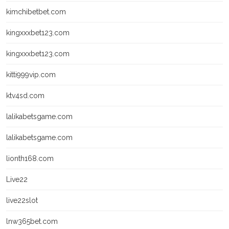
kimchibetbet.com
kingxxxbet123.com
kingxxxbet123.com
kitti999vip.com
ktv4sd.com
lalikabetsgame.com
lalikabetsgame.com
lionth168.com
Live22
live22slot
lnw365bet.com