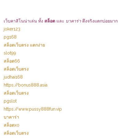
เว็บคาสิโนน่าเล่น ทั้ง
สล็อต
และ
บาคาร่า
ตึงจริงแตกบ่อยมาก
joker123
pg168
สล็อตเว็บตรง แตกง่าย
slot99
สล็อต66
สล็อตเว็บตรง
judhai168
https://bonus888.asia
สล็อตเว็บตรง
pgslot
https://www.pussy888fun.vip
บาคาร่า
สล็อตxo
สล็อตเว็บตรง