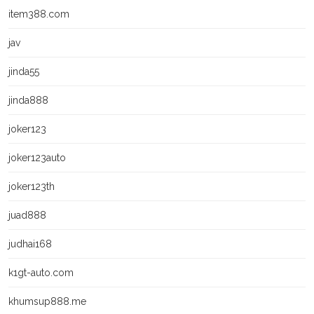
item388.com
jav
jinda55
jinda888
joker123
joker123auto
joker123th
juad888
judhai168
k1gt-auto.com
khumsup888.me