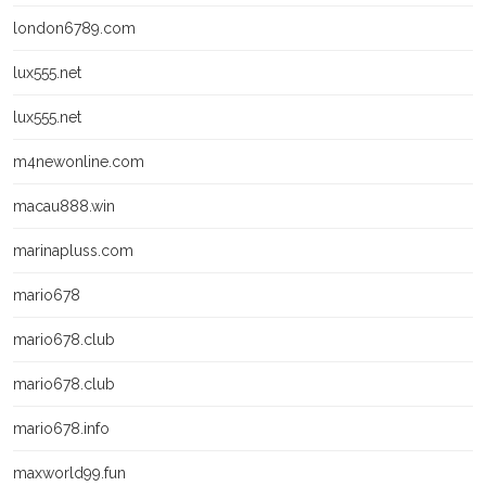
london6789.com
lux555.net
lux555.net
m4newonline.com
macau888.win
marinapluss.com
mario678
mario678.club
mario678.club
mario678.info
maxworld99.fun