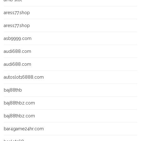
aress77.shop
aress77.shop
asb9999.com
audi688.com
audi688.com
autoslot16888.com
baj88thb
baj88thbz.com
baj88thbz.com
bar4game24hr.com