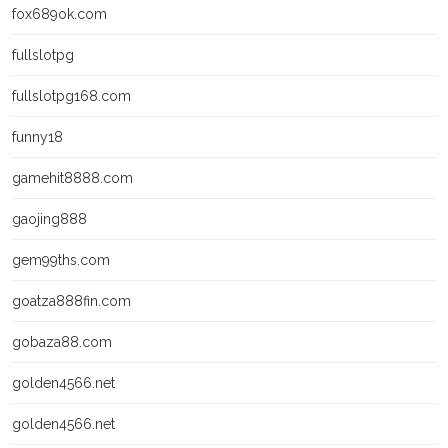
fox689ok.com
fullslotpg
fullslotpg168.com
funny18
gamehit8888.com
gaojing888
gem99ths.com
goatza888fin.com
gobaza88.com
golden4566.net
golden4566.net