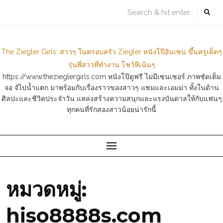
Skip
to
content
The Ziegler Girls: สาวๆ ในครอบครัว Ziegler หนังโป๊อันเซน ขึ้นครูเด็ดๆ
รุ่นพี่สาวที่ทำงาน โชว์หีเน้นๆ
https://www.thezieglergirls.com หนังโป๊ดูฟรี ไม่มีเซนเซอร์ ภาพชัดเต็ม
จอ จัไปน้ำแตก มาพร้อมกับเรื่องราวของสาวๆ แซมและเอมม่า ทั้งในด้าน
ศิลปะและชีวิตประจำวัน แหล่งสร้างความสนุกและแรงบันดาลให้กับแฟนๆ
ทุกคนที่รักสองสาวน้อยน่ารักนี้
หมวดหมู่:
hiso8888s.com