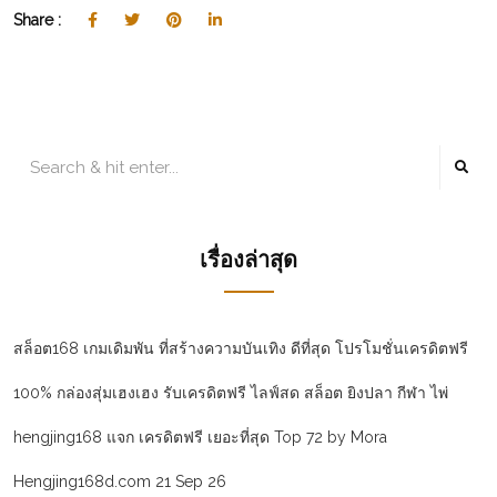
Share :
เรื่องล่าสุด
สล็อต168 เกมเดิมพัน ที่สร้างความบันเทิง ดีที่สุด โปรโมชั่นเครดิตฟรี
100% กล่องสุ่มเฮงเฮง รับเครดิตฟรี ไลฟ์สด สล็อต ยิงปลา กีฬา ไพ่
hengjing168 แจก เครดิตฟรี เยอะที่สุด Top 72 by Mora
Hengjing168d.com 21 Sep 26