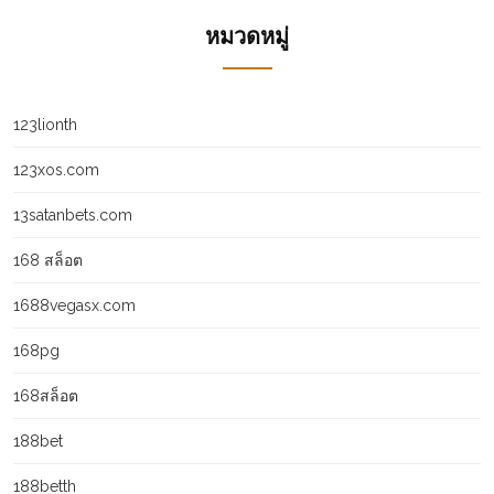
หมวดหมู่
123lionth
123xos.com
13satanbets.com
168 สล็อต
1688vegasx.com
168pg
168สล็อต
188bet
188betth