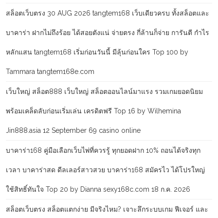
สล็อตเว็บตรง 30 AUG 2026 tangtem168 เว็บเดียวครบ ทั้งสล็อตและ
บาคาร่า ฝากไม่ถึงร้อย ได้สอยตังแน่ จ่ายตรง กี่ล้านก็จ่าย การันตี กำไร
หลักแสน tangtem168 เริ่มก่อนวันนี้ มีลุ้นก่อนใคร Top 100 by
Tammara tangtem168e.com
เว็บใหญ่ สล็อต888 เว็บใหญ่ สล็อตออนไลน์มาแรง รวมเกมยอดนิยม
พร้อมเคล็ดลับก่อนเริ่มเล่น เครดิตฟรี Top 16 by Wilhemina
Jin888.asia 12 September 69 casino online
บาคาร่า168 คู่มือเลือกเว็บไพ่ที่ควรรู้ ทุกยอดฝาก 10% ถอนได้จริงทุก
เวลา บาคาร่าสด ดีลเลอร์สาวสวย บาคาร่า168 สมัครไว ได้โปรใหญ่
ใช้สิทธิ์ทันใจ Top 20 by Dianna sexy168c.com 18 ก.ค. 2026
สล็อตเว็บตรง สล็อตแตกง่าย มีจริงไหม? เจาะลึกระบบเกม ฟีเจอร์ และ