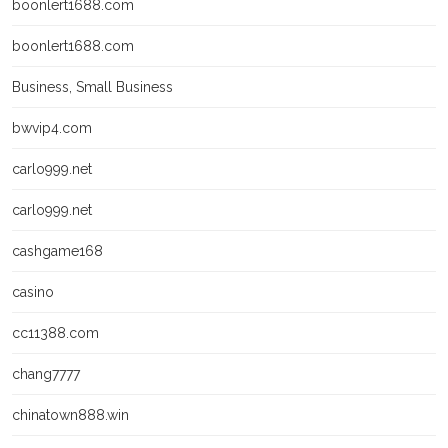
boonlert1688.com
boonlert1688.com
Business, Small Business
bwvip4.com
carlo999.net
carlo999.net
cashgame168
casino
cc11388.com
chang7777
chinatown888.win