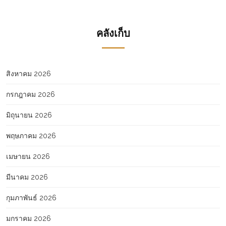
คลังเก็บ
สิงหาคม 2026
กรกฎาคม 2026
มิถุนายน 2026
พฤษภาคม 2026
เมษายน 2026
มีนาคม 2026
กุมภาพันธ์ 2026
มกราคม 2026