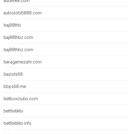
audi688.com
autoslot16888.com
baj88thb
baj88thbz.com
baj88thbz.com
bar4game24hr.com
baslot168
bbp168.me
betboxclubs.com
betflixtikto
betflixtikto.info