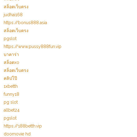
สล็อตเว็บตรง
judhai168
https://bonus888.asia
สล็อตเว็บตรง
pgslot
https://www.pussy888fun.vip
บาคาร่า
สล็อตxo
สล็อตเว็บตรง
คลิปโป๊
1xbetth
funny18
pg slot
allbet24
pgslot
https://188betth.vip
doomovie hd