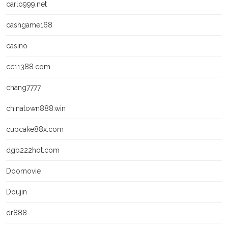
carlo999.net
cashgame168
casino
cc11388.com
chang7777
chinatown888.win
cupcake88x.com
dgb222hot.com
Doomovie
Doujin
dr888