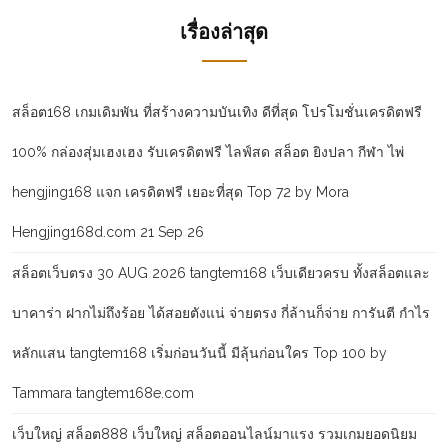
เรื่องล่าสุด
สล็อต168 เกมเดิมพัน ที่สร้างความบันเทิง ดีที่สุด โปรโมชั่นเครดิตฟรี
100% กล่องสุ่มเฮงเฮง รับเครดิตฟรี ไลฟ์สด สล็อต ยิงปลา กีฬา ไพ่
hengjing168 แจก เครดิตฟรี เยอะที่สุด Top 72 by Mora
Hengjing168d.com 21 Sep 26
สล็อตเว็บตรง 30 AUG 2026 tangtem168 เว็บเดียวครบ ทั้งสล็อตและ
บาคาร่า ฝากไม่ถึงร้อย ได้สอยตังแน่ จ่ายตรง กี่ล้านก็จ่าย การันตี กำไร
หลักแสน tangtem168 เริ่มก่อนวันนี้ มีลุ้นก่อนใคร Top 100 by
Tammara tangtem168e.com
เว็บใหญ่ สล็อต888 เว็บใหญ่ สล็อตออนไลน์มาแรง รวมเกมยอดนิยม