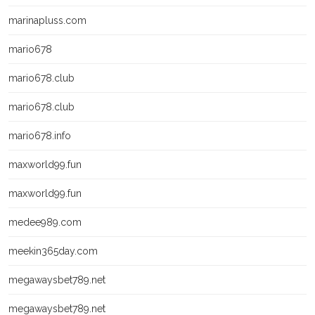
marinapluss.com
mario678
mario678.club
mario678.club
mario678.info
maxworld99.fun
maxworld99.fun
medee989.com
meekin365day.com
megawaysbet789.net
megawaysbet789.net