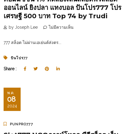
ออนไลน์ ยิงปลา แทงบอล ปันโปร777 โปร
เศรษฐี 500 บาท Top 74 by Trudi
by Joseph Lee
ไม่มีความเห็น
777 สล็อต ไม่ผ่านเอเย่นต์ส่งตร...
ปันโปร77
Share :
พ.ค.
08
2024
PUNPRO777