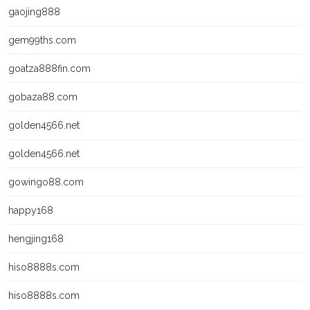
gaojing888
gem99ths.com
goatza888fin.com
gobaza88.com
golden4566.net
golden4566.net
gowingo88.com
happy168
hengjing168
hiso8888s.com
hiso8888s.com