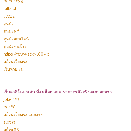
pgheng99
fullslot
live22
ดูหนัง
ดูหนังฟรี
ดูหนังออนไลน์
ดูหนังชนโรง
https://www.sexy168.vip
สล็อตเว็บตรง
เว็บหวยเงิน
เว็บคาสิโนน่าเล่น ทั้ง
สล็อต
และ
บาคาร่า
ตึงจริงแตกบ่อยมาก
joker123
pg168
สล็อตเว็บตรง แตกง่าย
slot99
สล็อต66