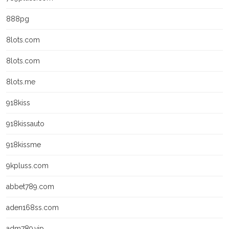
888pg
8lots.com
8lots.com
8lots.me
918kiss
918kissauto
918kissme
9kpluss.com
abbet789.com
aden168ss.com
adm789.vip