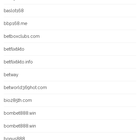
baslot168
bbp168.me
betboxclubs.com
betflixtikto
betflixtikto.info
betway
betworld369hot.com
bio285th.com
bombet888.win
bombet888.win
bonus888