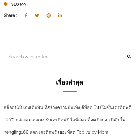
SLOT99
Share :
เรื่องล่าสุด
สล็อต168 เกมเดิมพัน ที่สร้างความบันเทิง ดีที่สุด โปรโมชั่นเครดิตฟรี
100% กล่องสุ่มเฮงเฮง รับเครดิตฟรี ไลฟ์สด สล็อต ยิงปลา กีฬา ไพ่
hengjing168 แจก เครดิตฟรี เยอะที่สุด Top 72 by Mora