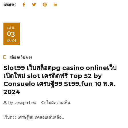
Share :
เม.ย.
03
2024
สล็อตเว็บตรง
Slot99 เว็บสล็อตpg casino onlineเว็บ
เปิดใหม่ slot เครดิตฟรี Top 52 by
Consuelo เศรษฐี99 St99.fun 10 พ.ค.
2024
by Joseph Lee
ไม่มีความเห็น
เว็บตรง เศรษฐี99 ทดสอบเล่นสล็อ...