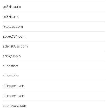
918kissauto
918kissme
9kpluss.com
abbet789.com
aden168ss.com
adm789.vip
allbestbet
allbet24hr
allin99win.win
allin99win.win
allone745s.com