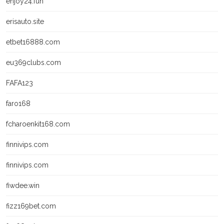
enjoy24.fun
erisauto.site
etbet16888.com
eu369clubs.com
FAFA123
faro168
fcharoenkit168.com
finnivips.com
finnivips.com
fiwdee.win
fizz169bet.com