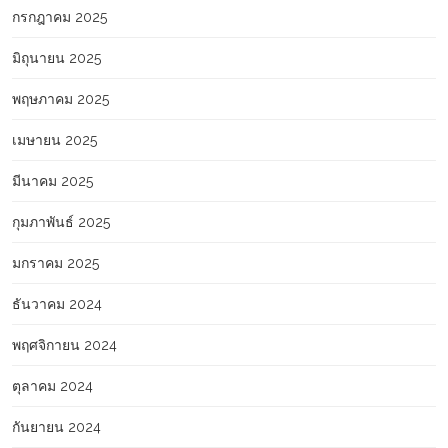
กรกฎาคม 2025
มิถุนายน 2025
พฤษภาคม 2025
เมษายน 2025
มีนาคม 2025
กุมภาพันธ์ 2025
มกราคม 2025
ธันวาคม 2024
พฤศจิกายน 2024
ตุลาคม 2024
กันยายน 2024