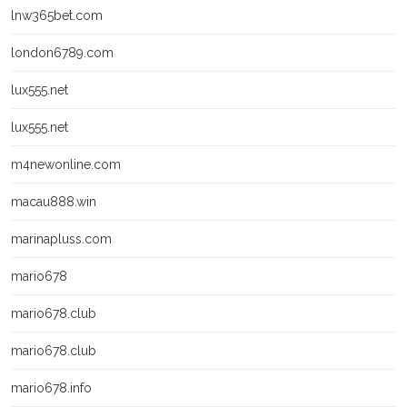
lnw365bet.com
london6789.com
lux555.net
lux555.net
m4newonline.com
macau888.win
marinapluss.com
mario678
mario678.club
mario678.club
mario678.info