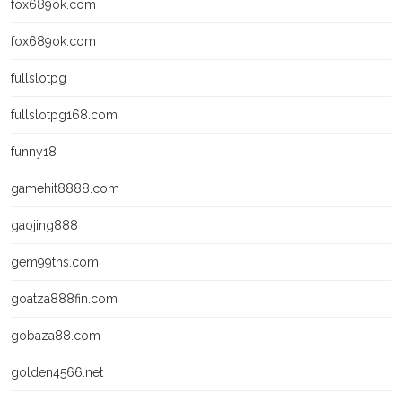
fox689ok.com
fox689ok.com
fullslotpg
fullslotpg168.com
funny18
gamehit8888.com
gaojing888
gem99ths.com
goatza888fin.com
gobaza88.com
golden4566.net