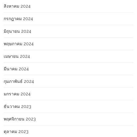
สิงหาคม 2024
กรกฎาคม 2024
มิถุนายน 2024
พฤษภาคม 2024
เมษายน 2024
มีนาคม 2024
กุมภาพันธ์ 2024
มกราคม 2024
ธันวาคม 2023
พฤศจิกายน 2023
ตุลาคม 2023