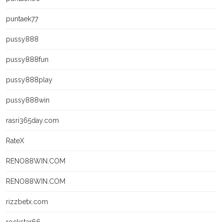
puntaek77
pussy888
pussy888fun
pussy888play
pussy888win
rasri365day.com
RateX
RENO88WIN.COM
RENO88WIN.COM
rizzbetx.com