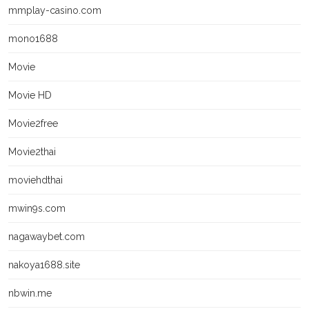
mmplay-casino.com
mono1688
Movie
Movie HD
Movie2free
Movie2thai
moviehdthai
mwin9s.com
nagawaybet.com
nakoya1688.site
nbwin.me