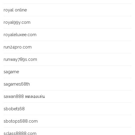
royal online
royal99y.com
royaleluxee.com
run24pro.com
runway789s.com
sagame
sagame168th
sawan888 ทดลองเล่น
sbobet168
sbotop1688.com
sclass8888.com