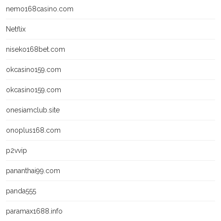
nemo168casino.com
Netflix
niseko168bet.com
okcasino159.com
okcasino159.com
onesiamclub.site
onoplus168.com
p2vvip
pananthai99.com
panda555
paramax1688.info