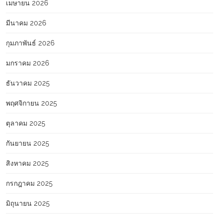
เมษายน 2026
มีนาคม 2026
กุมภาพันธ์ 2026
มกราคม 2026
ธันวาคม 2025
พฤศจิกายน 2025
ตุลาคม 2025
กันยายน 2025
สิงหาคม 2025
กรกฎาคม 2025
มิถุนายน 2025