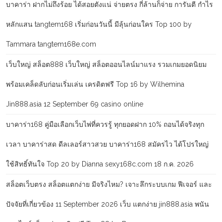
บาคาร่า ฝากไม่ถึงร้อย ได้สอยตังแน่ จ่ายตรง กี่ล้านก็จ่าย การันตี กำไร
หลักแสน tangtem168 เริ่มก่อนวันนี้ มีลุ้นก่อนใคร Top 100 by
Tammara tangtem168e.com
เว็บใหญ่ สล็อต888 เว็บใหญ่ สล็อตออนไลน์มาแรง รวมเกมยอดนิยม
พร้อมเคล็ดลับก่อนเริ่มเล่น เครดิตฟรี Top 16 by Wilhemina
Jin888.asia 12 September 69 casino online
บาคาร่า168 คู่มือเลือกเว็บไพ่ที่ควรรู้ ทุกยอดฝาก 10% ถอนได้จริงทุก
เวลา บาคาร่าสด ดีลเลอร์สาวสวย บาคาร่า168 สมัครไว ได้โปรใหญ่
ใช้สิทธิ์ทันใจ Top 20 by Dianna sexy168c.com 18 ก.ค. 2026
สล็อตเว็บตรง สล็อตแตกง่าย มีจริงไหม? เจาะลึกระบบเกม ฟีเจอร์ และ
ปัจจัยที่เกี่ยวข้อง 11 September 2026 เว็บ แตกง่าย jin888.asia พนัน