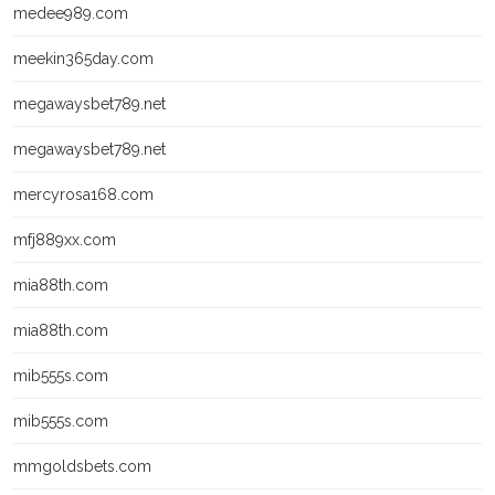
medee989.com
meekin365day.com
megawaysbet789.net
megawaysbet789.net
mercyrosa168.com
mfj889xx.com
mia88th.com
mia88th.com
mib555s.com
mib555s.com
mmgoldsbets.com