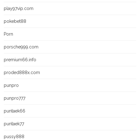
play97vip.com
pokebet88
Porn
porsche999.com
premium66.info
proded888x.com
punpro
punpro777
puntaek66
puntaek77
pussy888