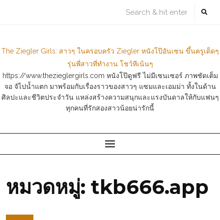
Skip
to
content
The Ziegler Girls: สาวๆ ในครอบครัว Ziegler หนังโป๊อันเซน ขึ้นครูเด็ดๆ
รุ่นพี่สาวที่ทำงาน โชว์หีเน้นๆ
https://www.thezieglergirls.com หนังโป๊ดูฟรี ไม่มีเซนเซอร์ ภาพชัดเต็ม
จอ จัไปน้ำแตก มาพร้อมกับเรื่องราวของสาวๆ แซมและเอมม่า ทั้งในด้าน
ศิลปะและชีวิตประจำวัน แหล่งสร้างความสนุกและแรงบันดาลให้กับแฟนๆ
ทุกคนที่รักสองสาวน้อยน่ารักนี้
หมวดหมู่:
tkb666.app