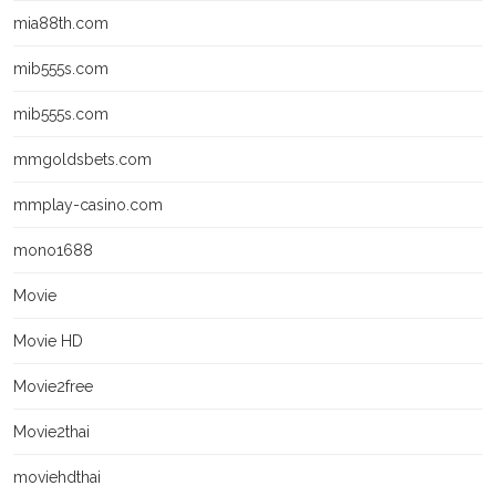
mia88th.com
mib555s.com
mib555s.com
mmgoldsbets.com
mmplay-casino.com
mono1688
Movie
Movie HD
Movie2free
Movie2thai
moviehdthai