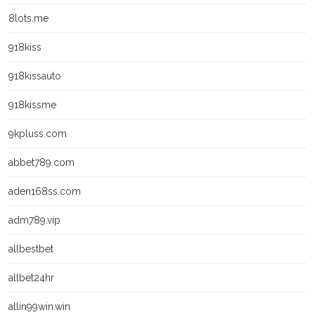
8lots.me
918kiss
918kissauto
918kissme
9kpluss.com
abbet789.com
aden168ss.com
adm789.vip
allbestbet
allbet24hr
allin99win.win