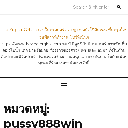
Skip
to
content
The Ziegler Girls: สาวๆ ในครอบครัว Ziegler หนังโป๊อันเซน ขึ้นครูเด็ดๆ
รุ่นพี่สาวที่ทำงาน โชว์หีเน้นๆ
https://www.thezieglergirls.com หนังโป๊ดูฟรี ไม่มีเซนเซอร์ ภาพชัดเต็ม
จอ จัไปน้ำแตก มาพร้อมกับเรื่องราวของสาวๆ แซมและเอมม่า ทั้งในด้าน
ศิลปะและชีวิตประจำวัน แหล่งสร้างความสนุกและแรงบันดาลให้กับแฟนๆ
ทุกคนที่รักสองสาวน้อยน่ารักนี้
หมวดหมู่:
pussy888win