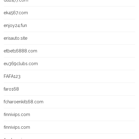
du2477.com
ek4567.com
enjoy24.fun
erisauto.site
etbet16888.com
eu369clubs.com
FAFA123
faro168
fcharoenkit168.com
finnivips.com
finnivips.com