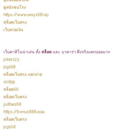
ดูหนังชนโรง
https://www.sexy168.vip
สล็อตเว็บตรง
เว็บหวยเงิน
เว็บคาสิโนน่าเล่น ทั้ง
สล็อต
และ
บาคาร่า
ตึงจริงแตกบ่อยมาก
joker123
pg168
สล็อตเว็บตรง แตกง่าย
slot99
สล็อต66
สล็อตเว็บตรง
judhai168
https://bonus888.asia
สล็อตเว็บตรง
pgslot