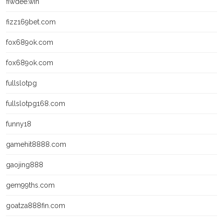
fiwdee.win
fizz169bet.com
fox689ok.com
fox689ok.com
fullslotpg
fullslotpg168.com
funny18
gamehit8888.com
gaojing888
gem99ths.com
goatza888fin.com