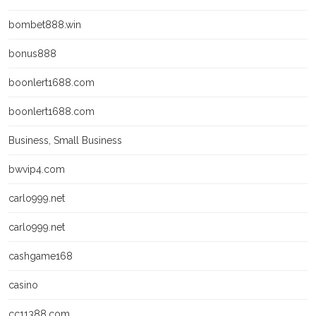
bombet888.win
bonus888
boonlert1688.com
boonlert1688.com
Business, Small Business
bwvip4.com
carlo999.net
carlo999.net
cashgame168
casino
cc11388.com