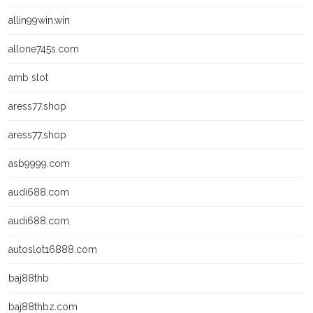
allin99win.win
allone745s.com
amb slot
aress77.shop
aress77.shop
asb9999.com
audi688.com
audi688.com
autoslot16888.com
baj88thb
baj88thbz.com