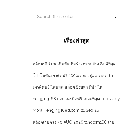
เรื่องล่าสุด
สล็อต168 เกมเดิมพัน ที่สร้างความบันเทิง ดีที่สุด
โปรโมชั่นเครดิตฟรี 100% กล่องสุ่มเฮงเฮง รับ
เครดิตฟรี ไลฟ์สด สล็อต ยิงปลา กีฬา ไพ่
hengjing168 แจก เครดิตฟรี เยอะที่สุด Top 72 by
Mora Hengjing168d.com 21 Sep 26
สล็อตเว็บตรง 30 AUG 2026 tangtem168 เว็บ