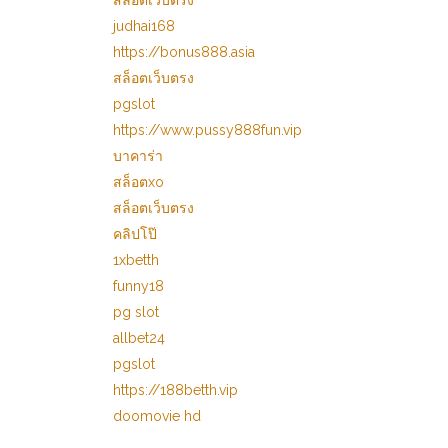
สล็อตเว็บตรง
judhai168
https://bonus888.asia
สล็อตเว็บตรง
pgslot
https://www.pussy888fun.vip
บาคาร่า
สล็อตxo
สล็อตเว็บตรง
คลิปโป๊
1xbetth
funny18
pg slot
allbet24
pgslot
https://188betth.vip
doomovie hd