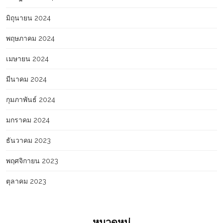
มิถุนายน 2024
พฤษภาคม 2024
เมษายน 2024
มีนาคม 2024
กุมภาพันธ์ 2024
มกราคม 2024
ธันวาคม 2023
พฤศจิกายน 2023
ตุลาคม 2023
หมวดหมู่