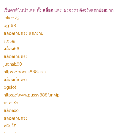
เว็บคาสิโนน่าเล่น ทั้ง
สล็อต
และ
บาคาร่า
ตึงจริงแตกบ่อยมาก
joker123
pg168
สล็อตเว็บตรง แตกง่าย
slot99
สล็อต66
สล็อตเว็บตรง
judhai168
https://bonus888.asia
สล็อตเว็บตรง
pgslot
https://www.pussy888fun.vip
บาคาร่า
สล็อตxo
สล็อตเว็บตรง
คลิปโป๊