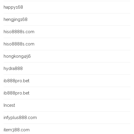
happy168
hengjing168
hiso8888s.com
hiso8888s.com
hongkong456
hydra888
ib888pro.bet
ib888pro.bet
Incest
infyplus888.com
item388.com