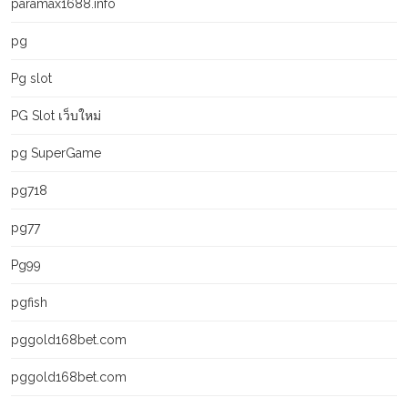
paramax1688.info
pg
Pg slot
PG Slot เว็บใหม่
pg SuperGame
pg718
pg77
Pg99
pgfish
pggold168bet.com
pggold168bet.com