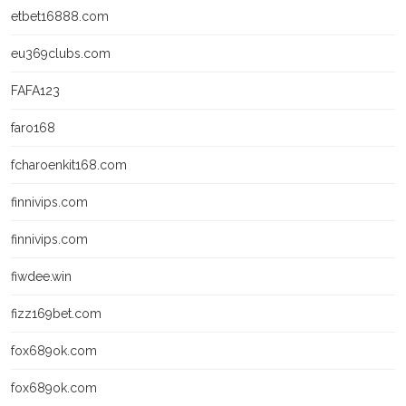
etbet16888.com
eu369clubs.com
FAFA123
faro168
fcharoenkit168.com
finnivips.com
finnivips.com
fiwdee.win
fizz169bet.com
fox689ok.com
fox689ok.com