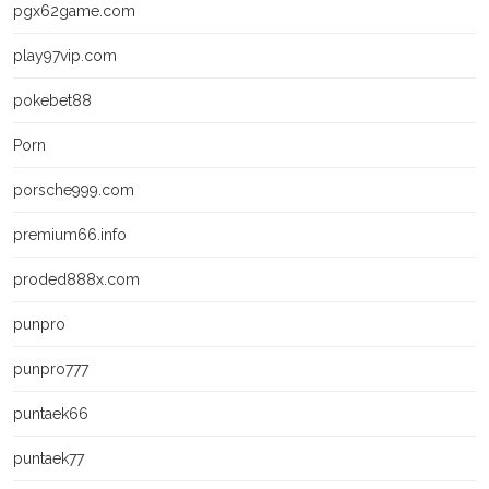
pgx62game.com
play97vip.com
pokebet88
Porn
porsche999.com
premium66.info
proded888x.com
punpro
punpro777
puntaek66
puntaek77