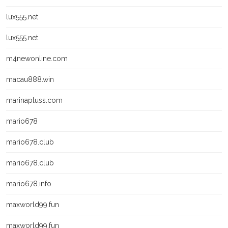
lux555.net
lux555.net
m4newonline.com
macau888.win
marinapluss.com
mario678
mario678.club
mario678.club
mario678.info
maxworld99.fun
maxworld99.fun