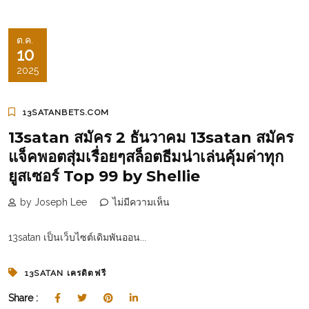
ต.ค.
10
2025
13SATANBETS.COM
13satan สมัคร 2 ธันวาคม 13satan สมัคร
แจ็คพอตสุ่มเรื่อยๆสล็อตธีมน่าเล่นคุ้มค่าทุก
ยูสเซอร์ Top 99 by Shellie
by Joseph Lee
ไม่มีความเห็น
13satan เป็นเว็บไซต์เดิมพันออน...
13SATAN เครดิตฟรี
Share :