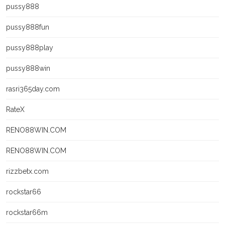
pussy888
pussy888fun
pussy888play
pussy888win
rasri365day.com
RateX
RENO88WIN.COM
RENO88WIN.COM
rizzbetx.com
rockstar66
rockstar66m