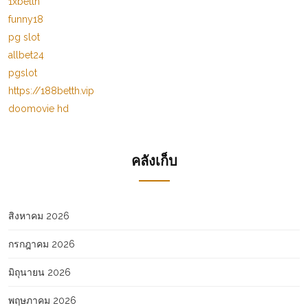
1xbetth
funny18
pg slot
allbet24
pgslot
https://188betth.vip
doomovie hd
คลังเก็บ
สิงหาคม 2026
กรกฎาคม 2026
มิถุนายน 2026
พฤษภาคม 2026