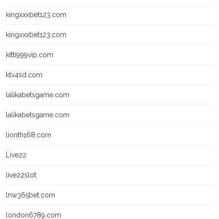
kingxxxbet123.com
kingxxxbet123.com
kitti999vip.com
ktv4sd.com
lalikabetsgame.com
lalikabetsgame.com
lionth168.com
Live22
live22slot
lnw365bet.com
london6789.com