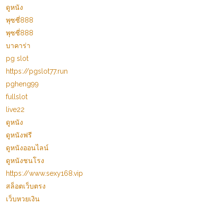
ดูหนัง
พุซซี่888
พุซซี่888
บาคาร่า
pg slot
https://pgslot77.run
pgheng99
fullslot
live22
ดูหนัง
ดูหนังฟรี
ดูหนังออนไลน์
ดูหนังชนโรง
https://www.sexy168.vip
สล็อตเว็บตรง
เว็บหวยเงิน