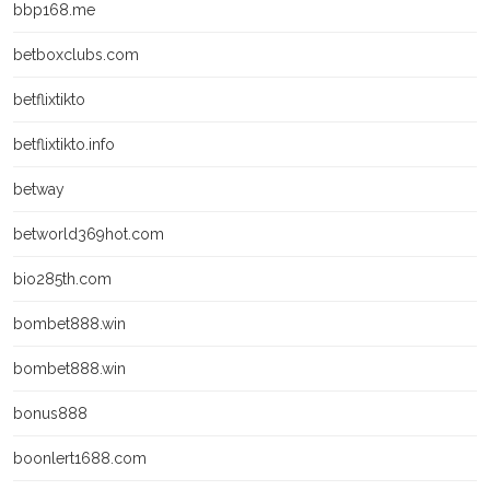
bbp168.me
betboxclubs.com
betflixtikto
betflixtikto.info
betway
betworld369hot.com
bio285th.com
bombet888.win
bombet888.win
bonus888
boonlert1688.com