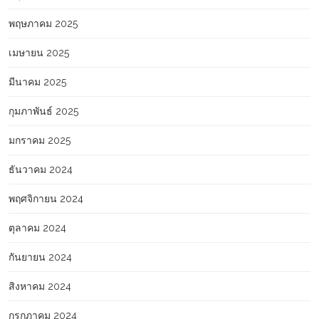
พฤษภาคม 2025
เมษายน 2025
มีนาคม 2025
กุมภาพันธ์ 2025
มกราคม 2025
ธันวาคม 2024
พฤศจิกายน 2024
ตุลาคม 2024
กันยายน 2024
สิงหาคม 2024
กรกฎาคม 2024