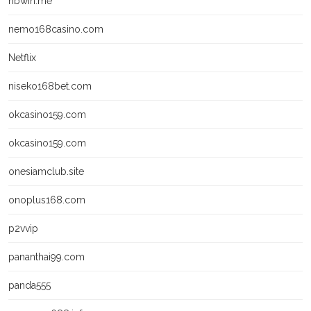
nbwin.me
nemo168casino.com
Netflix
niseko168bet.com
okcasino159.com
okcasino159.com
onesiamclub.site
onoplus168.com
p2vvip
pananthai99.com
panda555