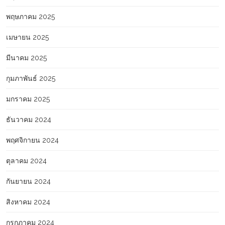
พฤษภาคม 2025
เมษายน 2025
มีนาคม 2025
กุมภาพันธ์ 2025
มกราคม 2025
ธันวาคม 2024
พฤศจิกายน 2024
ตุลาคม 2024
กันยายน 2024
สิงหาคม 2024
กรกฎาคม 2024