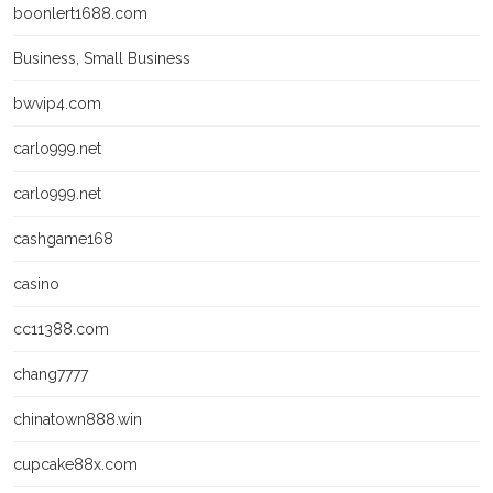
boonlert1688.com
Business, Small Business
bwvip4.com
carlo999.net
carlo999.net
cashgame168
casino
cc11388.com
chang7777
chinatown888.win
cupcake88x.com