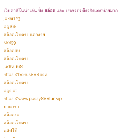
เว็บคาสิโนน่าเล่น ทั้ง
สล็อต
และ
บาคาร่า
ตึงจริงแตกบ่อยมาก
joker123
pg168
สล็อตเว็บตรง แตกง่าย
slot99
สล็อต66
สล็อตเว็บตรง
judhai168
https://bonus888.asia
สล็อตเว็บตรง
pgslot
https://www.pussy888fun.vip
บาคาร่า
สล็อตxo
สล็อตเว็บตรง
คลิปโป๊