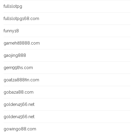
fullslotpg
fullslotpg168.com
funny18
gamehit8888.com
gaojing888
gem99ths.com
goatza888fin.com
gobaza88.com
golden4566.net
golden4566.net
gowingo88.com