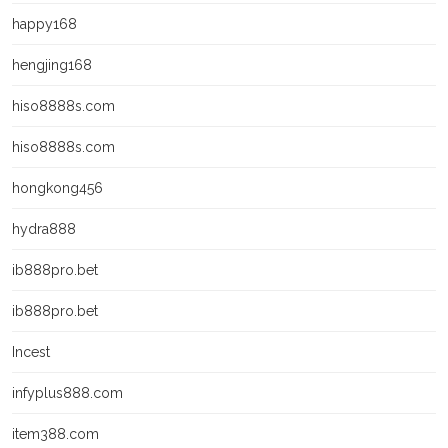
happy168
hengjing168
hiso8888s.com
hiso8888s.com
hongkong456
hydra888
ib888pro.bet
ib888pro.bet
Incest
infyplus888.com
item388.com