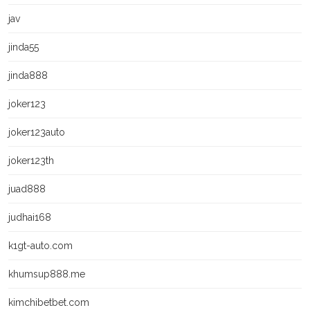
jav
jinda55
jinda888
joker123
joker123auto
joker123th
juad888
judhai168
k1gt-auto.com
khumsup888.me
kimchibetbet.com