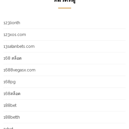
123lionth
123xos.com
13satanbets.com
168 สล็อต
1688vegasx.com
168pg
168สล็อต
188bet
188betth