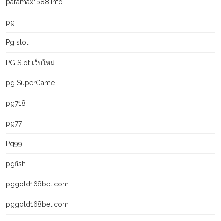
paramax1688.info
pg
Pg slot
PG Slot เว็บใหม่
pg SuperGame
pg718
pg77
Pg99
pgfish
pggold168bet.com
pggold168bet.com