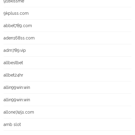
918kissme
9kpluss.com
abbet789.com
aden168ss.com
adm789.vip
allbestbet
allbet24hr
allin99win.win
allin99win.win
allone745s.com
amb slot