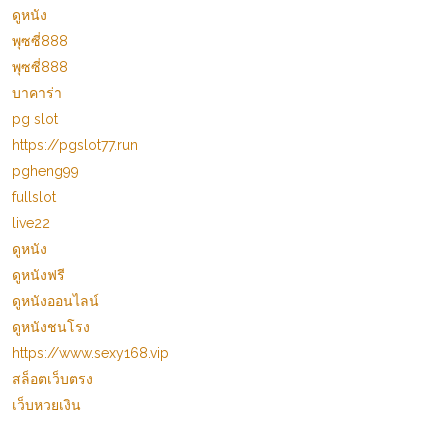
ดูหนัง
พุซซี่888
พุซซี่888
บาคาร่า
pg slot
https://pgslot77.run
pgheng99
fullslot
live22
ดูหนัง
ดูหนังฟรี
ดูหนังออนไลน์
ดูหนังชนโรง
https://www.sexy168.vip
สล็อตเว็บตรง
เว็บหวยเงิน