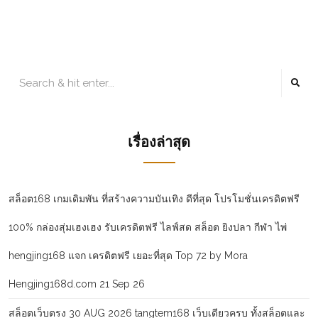
เรื่องล่าสุด
สล็อต168 เกมเดิมพัน ที่สร้างความบันเทิง ดีที่สุด โปรโมชั่นเครดิตฟรี
100% กล่องสุ่มเฮงเฮง รับเครดิตฟรี ไลฟ์สด สล็อต ยิงปลา กีฬา ไพ่
hengjing168 แจก เครดิตฟรี เยอะที่สุด Top 72 by Mora
Hengjing168d.com 21 Sep 26
สล็อตเว็บตรง 30 AUG 2026 tangtem168 เว็บเดียวครบ ทั้งสล็อตและ