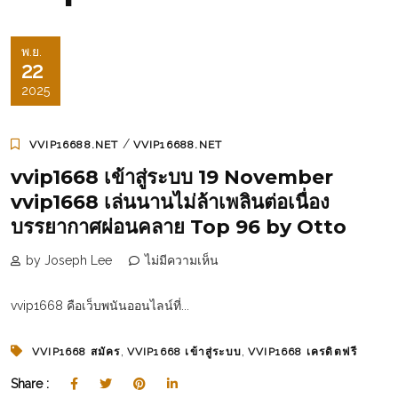
พ.ย.
22
2025
/
VVIP16688.NET
VVIP16688.NET
vvip1668 เข้าสู่ระบบ 19 November
vvip1668 เล่นนานไม่ล้าเพลินต่อเนื่อง
บรรยากาศผ่อนคลาย Top 96 by Otto
by Joseph Lee
ไม่มีความเห็น
vvip1668 คือเว็บพนันออนไลน์ที่...
,
,
VVIP1668 สมัคร
VVIP1668 เข้าสู่ระบบ
VVIP1668 เครดิตฟรี
Share :