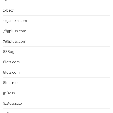
1xbet
1xbetth
1xgameth.com
789pluss.com
789pluss.com
888pg
8lots.com
8lots.com
8lots.me
918kiss
918kissauto