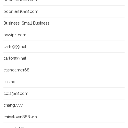
boonlert1688.com
Business, Small Business
bwvip4.com
carlo999.net
carlo999.net
cashgame168
casino
cc11388.com
chang7777
chinatown888.win