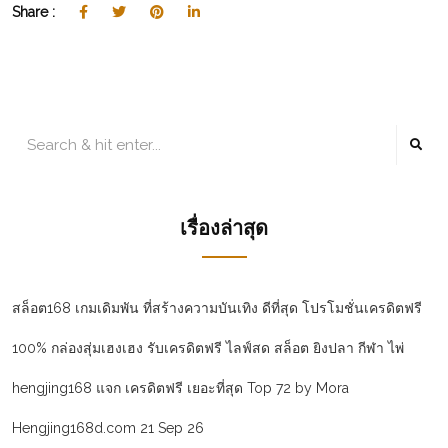
Share :
เรื่องล่าสุด
สล็อต168 เกมเดิมพัน ที่สร้างความบันเทิง ดีที่สุด โปรโมชั่นเครดิตฟรี
100% กล่องสุ่มเฮงเฮง รับเครดิตฟรี ไลฟ์สด สล็อต ยิงปลา กีฬา ไพ่
hengjing168 แจก เครดิตฟรี เยอะที่สุด Top 72 by Mora
Hengjing168d.com 21 Sep 26