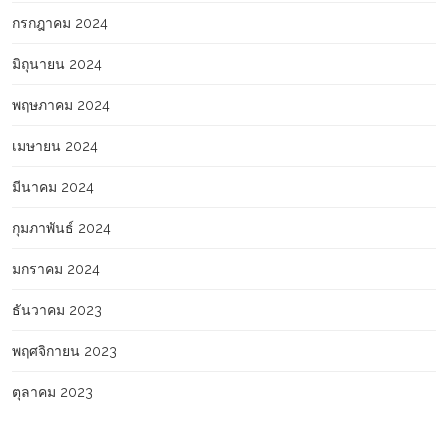
กรกฎาคม 2024
มิถุนายน 2024
พฤษภาคม 2024
เมษายน 2024
มีนาคม 2024
กุมภาพันธ์ 2024
มกราคม 2024
ธันวาคม 2023
พฤศจิกายน 2023
ตุลาคม 2023