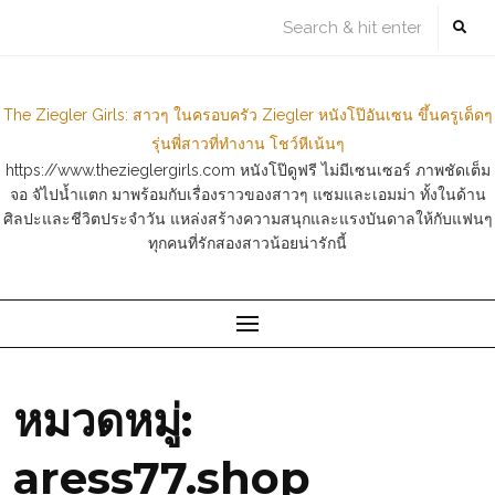
Skip
to
content
The Ziegler Girls: สาวๆ ในครอบครัว Ziegler หนังโป๊อันเซน ขึ้นครูเด็ดๆ
รุ่นพี่สาวที่ทำงาน โชว์หีเน้นๆ
https://www.thezieglergirls.com หนังโป๊ดูฟรี ไม่มีเซนเซอร์ ภาพชัดเต็ม
จอ จัไปน้ำแตก มาพร้อมกับเรื่องราวของสาวๆ แซมและเอมม่า ทั้งในด้าน
ศิลปะและชีวิตประจำวัน แหล่งสร้างความสนุกและแรงบันดาลให้กับแฟนๆ
ทุกคนที่รักสองสาวน้อยน่ารักนี้
หมวดหมู่:
aress77.shop