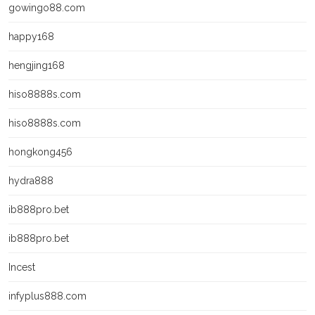
gowingo88.com
happy168
hengjing168
hiso8888s.com
hiso8888s.com
hongkong456
hydra888
ib888pro.bet
ib888pro.bet
Incest
infyplus888.com