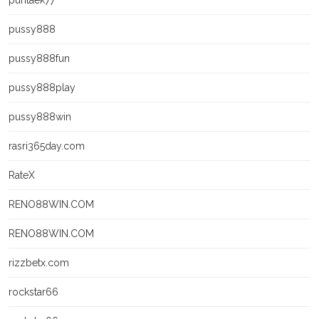
puntaek77
pussy888
pussy888fun
pussy888play
pussy888win
rasri365day.com
RateX
RENO88WIN.COM
RENO88WIN.COM
rizzbetx.com
rockstar66