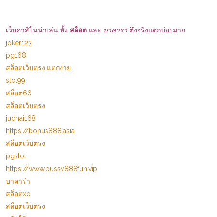
เว็บคาสิโนน่าเล่น ทั้ง
สล็อต
และ
บาคาร่า
ตึงจริงแตกบ่อยมาก
joker123
pg168
สล็อตเว็บตรง แตกง่าย
slot99
สล็อต66
สล็อตเว็บตรง
judhai168
https://bonus888.asia
สล็อตเว็บตรง
pgslot
https://www.pussy888fun.vip
บาคาร่า
สล็อตxo
สล็อตเว็บตรง