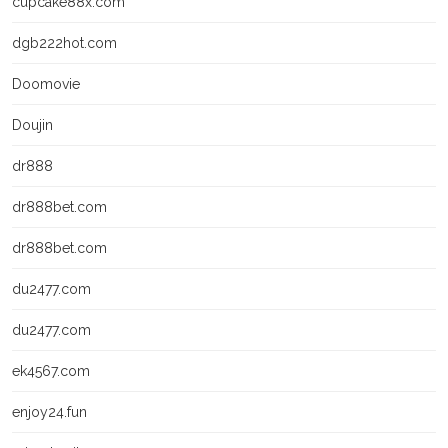
cupcake88x.com
dgb222hot.com
Doomovie
Doujin
dr888
dr888bet.com
dr888bet.com
du2477.com
du2477.com
ek4567.com
enjoy24.fun