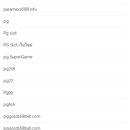
paramax1688.info
pg
Pg slot
PG Slot เว็บใหม่
pg SuperGame
pg718
pg77
Pg99
pgfish
pggold168bet.com
pggold168bet.com