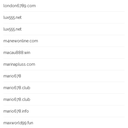
london6789.com
lux555.net
lux555.net
m4newonline.com
macau888.win
marinapluss.com
mario678
mario678.club
mario678.club
mario678.info
maxworld99.fun