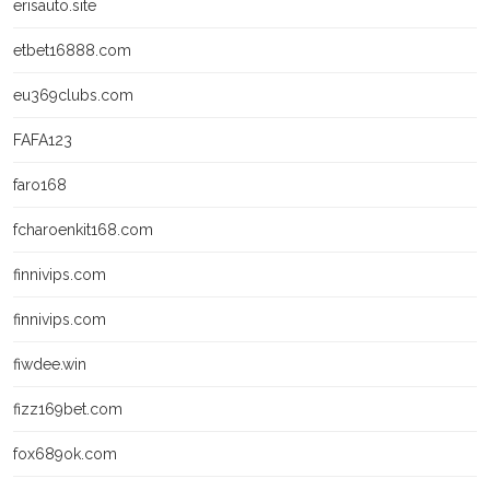
erisauto.site
etbet16888.com
eu369clubs.com
FAFA123
faro168
fcharoenkit168.com
finnivips.com
finnivips.com
fiwdee.win
fizz169bet.com
fox689ok.com