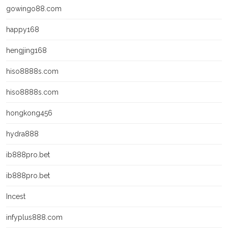
gowingo88.com
happy168
hengjing168
hiso8888s.com
hiso8888s.com
hongkong456
hydra888
ib888pro.bet
ib888pro.bet
Incest
infyplus888.com