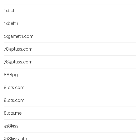
1xbet
1xbetth
1xgameth.com
789pluss.com
789pluss.com
888pg
8lots.com
8lots.com
8lots.me
918kiss
918kissauto