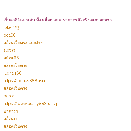
เว็บคาสิโนน่าเล่น ทั้ง
สล็อต
และ
บาคาร่า
ตึงจริงแตกบ่อยมาก
joker123
pg168
สล็อตเว็บตรง แตกง่าย
slot99
สล็อต66
สล็อตเว็บตรง
judhai168
https://bonus888.asia
สล็อตเว็บตรง
pgslot
https://www.pussy888fun.vip
บาคาร่า
สล็อตxo
สล็อตเว็บตรง