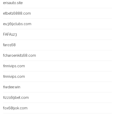
erisauto.site
etbet16888.com
eu369clubs.com
FAFA123
faro168
fcharoenkit168.com
finnivips.com
finnivips.com
fiwdee.win
fizz169bet.com
fox689ok.com