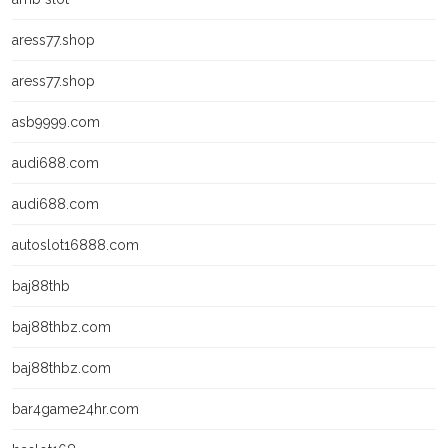
aress77.shop
aress77.shop
asb9999.com
audi688.com
audi688.com
autoslot16888.com
baj88thb
baj88thbz.com
baj88thbz.com
bar4game24hr.com