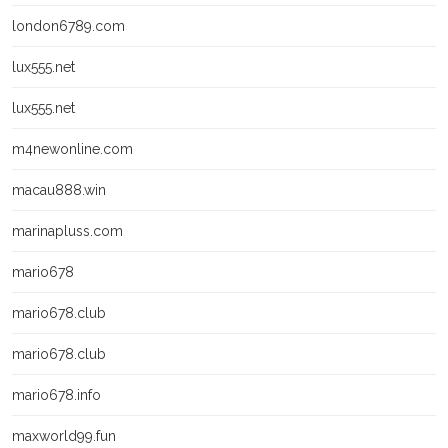
london6789.com
lux555.net
lux555.net
m4newonline.com
macau888.win
marinapluss.com
mario678
mario678.club
mario678.club
mario678.info
maxworld99.fun