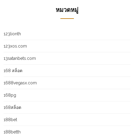
หมวดหมู่
123lionth
123xos.com
13satanbets.com
168 สล็อต
1688vegasx.com
168pg
168สล็อต
188bet
188betth