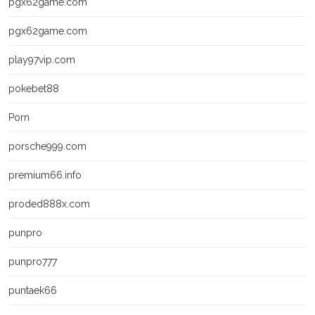
pgx62game.com
pgx62game.com
play97vip.com
pokebet88
Porn
porsche999.com
premium66.info
proded888x.com
punpro
punpro777
puntaek66