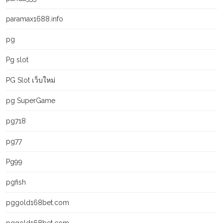
paramax1688.info
pg
Pg slot
PG Slot เว็บใหม่
pg SuperGame
pg718
pg77
Pg99
pgfish
pggold168bet.com