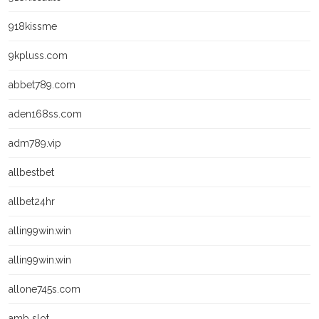
918kissme
9kpluss.com
abbet789.com
aden168ss.com
adm789.vip
allbestbet
allbet24hr
allin99win.win
allin99win.win
allone745s.com
amb slot