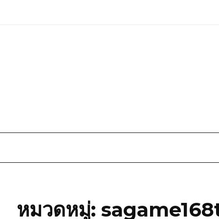
Skip
to
content
หมวดหมู่:
sagame168