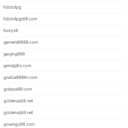
fullslotpg
fullslotpg168.com
funny18
gamehit8888.com
gaojing888
gem99ths.com
goatza888fin.com
gobaza88.com
golden4566.net
golden4566.net
gowingo88.com