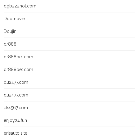
dgb222hot.com
Doomovie
Doujin
dr888
dr888bet.com
dr888bet.com
du2477.com
du2477.com
ek4567.com
enjoy24.fun
erisauto.site