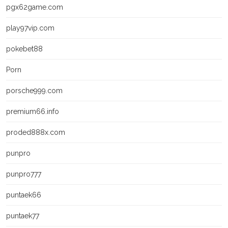
pgx62game.com
play97vip.com
pokebet88
Porn
porsche999.com
premium66.info
proded888x.com
punpro
punpro777
puntaek66
puntaek77