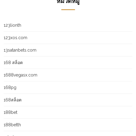
หมวดหมู่
123lionth
123xos.com
13satanbets.com
168 สล็อต
1688vegasx.com
168pg
168สล็อต
188bet
188betth