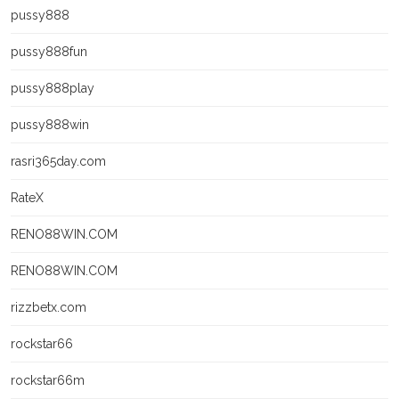
pussy888
pussy888fun
pussy888play
pussy888win
rasri365day.com
RateX
RENO88WIN.COM
RENO88WIN.COM
rizzbetx.com
rockstar66
rockstar66m