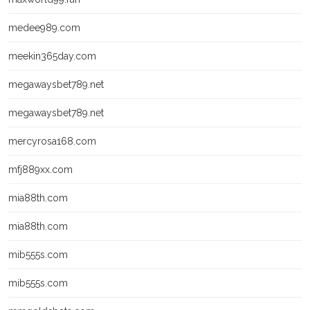
medee989.com
meekin365day.com
megawaysbet789.net
megawaysbet789.net
mercyrosa168.com
mfj889xx.com
mia88th.com
mia88th.com
mib555s.com
mib555s.com