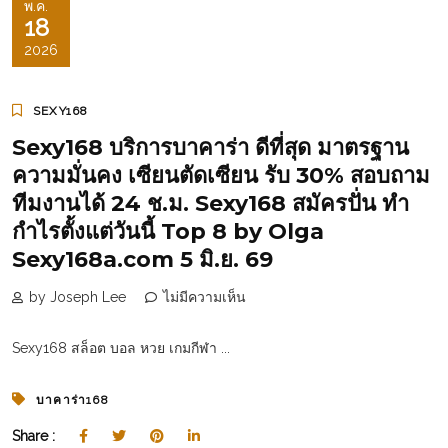
พ.ค.
18
2026
SEXY168
Sexy168 บริการบาคาร่า ดีที่สุด มาตรฐาน
ความมั่นคง เซียนตัดเซียน รับ 30% สอบถาม
ทีมงานได้ 24 ช.ม. Sexy168 สมัครปั่น ทำ
กำไรตั้งแต่วันนี้ Top 8 by Olga
Sexy168a.com 5 มิ.ย. 69
by Joseph Lee
ไม่มีความเห็น
Sexy168 สล็อต บอล หวย เกมกีฬา ...
บาคาร่า168
Share :