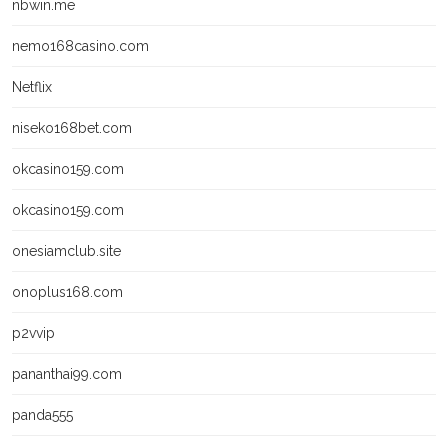
nbwin.me
nemo168casino.com
Netflix
niseko168bet.com
okcasino159.com
okcasino159.com
onesiamclub.site
onoplus168.com
p2vvip
pananthai99.com
panda555