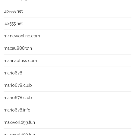
lux555.net
lux555.net
m4newonline.com
macau888.win
marinapluss.com
mario678
mario678.club
mario678.club
mario678.info
maxworld99.fun
maxworld99.fun