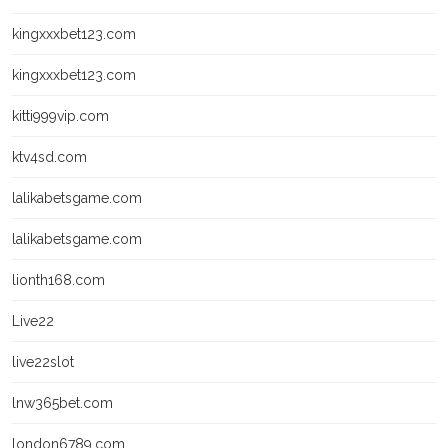
kingxxxbet123.com
kingxxxbet123.com
kitti999vip.com
ktv4sd.com
lalikabetsgame.com
lalikabetsgame.com
lionth168.com
Live22
live22slot
lnw365bet.com
london6789.com