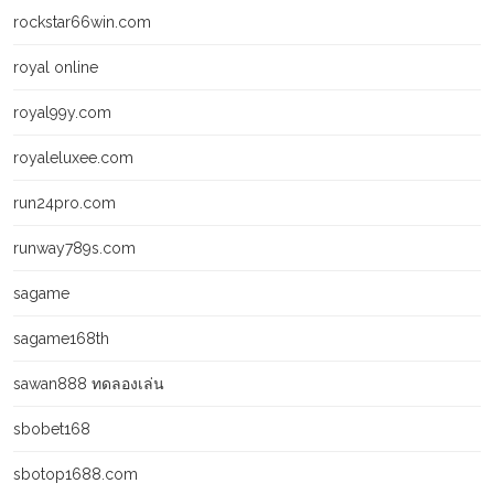
rockstar66win.com
royal online
royal99y.com
royaleluxee.com
run24pro.com
runway789s.com
sagame
sagame168th
sawan888 ทดลองเล่น
sbobet168
sbotop1688.com