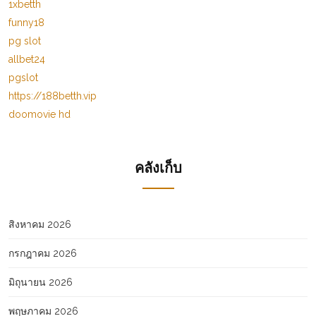
1xbetth
funny18
pg slot
allbet24
pgslot
https://188betth.vip
doomovie hd
คลังเก็บ
สิงหาคม 2026
กรกฎาคม 2026
มิถุนายน 2026
พฤษภาคม 2026