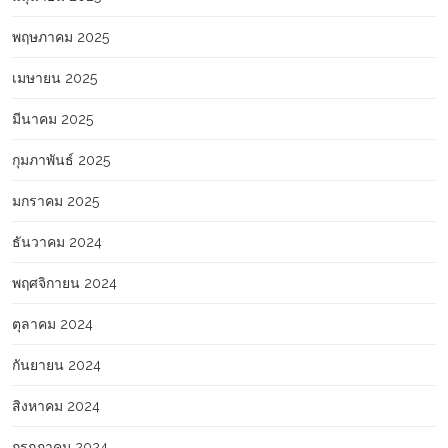
พฤษภาคม 2025
เมษายน 2025
มีนาคม 2025
กุมภาพันธ์ 2025
มกราคม 2025
ธันวาคม 2024
พฤศจิกายน 2024
ตุลาคม 2024
กันยายน 2024
สิงหาคม 2024
กรกฎาคม 2024