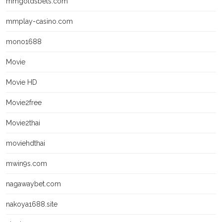
mmgoldsbets.com
mmplay-casino.com
mono1688
Movie
Movie HD
Movie2free
Movie2thai
moviehdthai
mwin9s.com
nagawaybet.com
nakoya1688.site