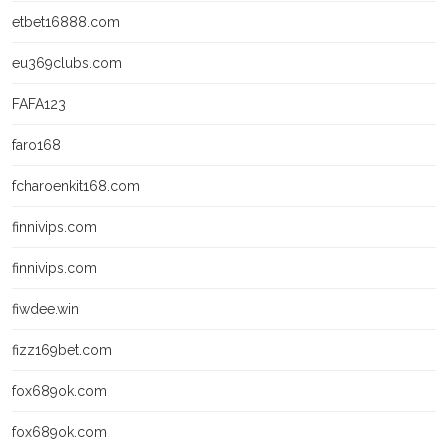
etbet16888.com
eu369clubs.com
FAFA123
faro168
fcharoenkit168.com
finnivips.com
finnivips.com
fiwdee.win
fizz169bet.com
fox689ok.com
fox689ok.com