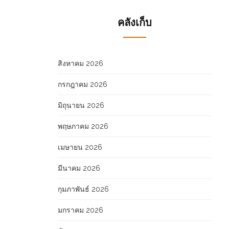
คลังเก็บ
สิงหาคม 2026
กรกฎาคม 2026
มิถุนายน 2026
พฤษภาคม 2026
เมษายน 2026
มีนาคม 2026
กุมภาพันธ์ 2026
มกราคม 2026