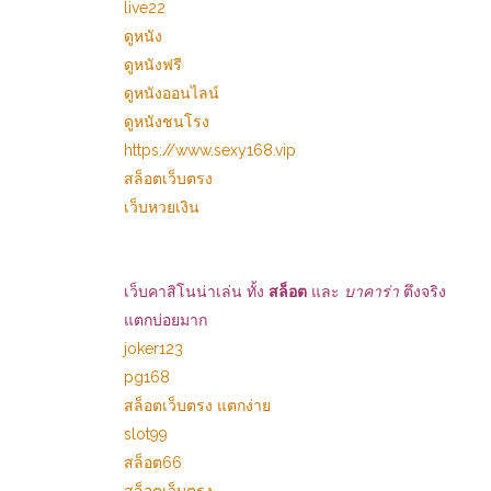
live22
ดูหนัง
ดูหนังฟรี
ดูหนังออนไลน์
ดูหนังชนโรง
https://www.sexy168.vip
สล็อตเว็บตรง
เว็บหวยเงิน
เว็บคาสิโนน่าเล่น ทั้ง
สล็อต
และ
บาคาร่า
ตึงจริง
แตกบ่อยมาก
joker123
pg168
สล็อตเว็บตรง แตกง่าย
slot99
สล็อต66