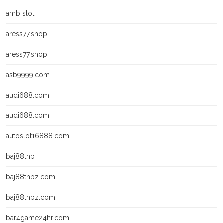
amb slot
aress77.shop
aress77.shop
asb9999.com
audi688.com
audi688.com
autoslot16888.com
baj88thb
baj88thbz.com
baj88thbz.com
bar4game24hr.com