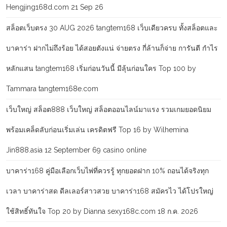
Hengjing168d.com 21 Sep 26
สล็อตเว็บตรง 30 AUG 2026 tangtem168 เว็บเดียวครบ ทั้งสล็อตและ
บาคาร่า ฝากไม่ถึงร้อย ได้สอยตังแน่ จ่ายตรง กี่ล้านก็จ่าย การันตี กำไร
หลักแสน tangtem168 เริ่มก่อนวันนี้ มีลุ้นก่อนใคร Top 100 by
Tammara tangtem168e.com
เว็บใหญ่ สล็อต888 เว็บใหญ่ สล็อตออนไลน์มาแรง รวมเกมยอดนิยม
พร้อมเคล็ดลับก่อนเริ่มเล่น เครดิตฟรี Top 16 by Wilhemina
Jin888.asia 12 September 69 casino online
บาคาร่า168 คู่มือเลือกเว็บไพ่ที่ควรรู้ ทุกยอดฝาก 10% ถอนได้จริงทุก
เวลา บาคาร่าสด ดีลเลอร์สาวสวย บาคาร่า168 สมัครไว ได้โปรใหญ่
ใช้สิทธิ์ทันใจ Top 20 by Dianna sexy168c.com 18 ก.ค. 2026