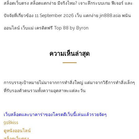
สล็อตเว็บตรง สล็อตแตกง่าย มีจริงไหม? เจาะลึกระบบเกม ฟีเจอร์ และ
ปัจจัยที่เกี่ยวข้อง 11 September 2026 เว็บ แตกง่าย jin888.asia พนัน
ออนไลน์ เว็บแม่ เครดิตฟรี Top 88 by Byron
ความเห็นล่าสุด
การบรรลุเป้าหมายไม่มาจากการทำสิ่งใหญ่ แต่มาจากวิธีการทำสิ่งเล็กๆ
ที่รับรองตัวตนรวมทั้งความอุตสาหะแต่ละวัน
เว็บสล็อตและบาคาร่าของโครตดีเว็บนี้เล่นแล้วรวยจัดๆ
918kiss
ดูหนังออนไลน์
สล็อตเว็บตรง