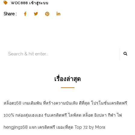
WDC888 เข้าสู่ระบบ
Share :
เรื่องล่าสุด
สล็อต168 เกมเดิมพัน ที่สร้างความบันเทิง ดีที่สุด โปรโมชั่นเครดิตฟรี
100% กล่องสุ่มเฮงเฮง รับเครดิตฟรี ไลฟ์สด สล็อต ยิงปลา กีฬา ไพ่
hengjing168 แจก เครดิตฟรี เยอะที่สุด Top 72 by Mora