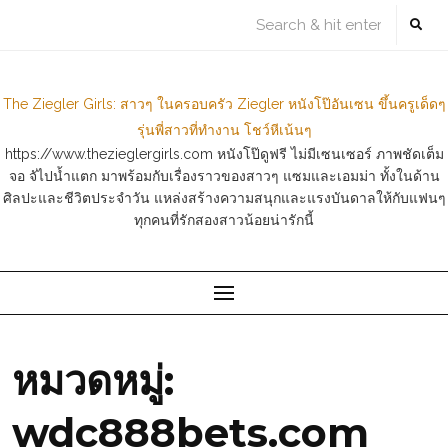
Skip
to
content
The Ziegler Girls: สาวๆ ในครอบครัว Ziegler หนังโป๊อันเซน ขึ้นครูเด็ดๆ
รุ่นพี่สาวที่ทำงาน โชว์หีเน้นๆ
https://www.thezieglergirls.com หนังโป๊ดูฟรี ไม่มีเซนเซอร์ ภาพชัดเต็ม
จอ จัไปน้ำแตก มาพร้อมกับเรื่องราวของสาวๆ แซมและเอมม่า ทั้งในด้าน
ศิลปะและชีวิตประจำวัน แหล่งสร้างความสนุกและแรงบันดาลให้กับแฟนๆ
ทุกคนที่รักสองสาวน้อยน่ารักนี้
หมวดหมู่:
wdc888bets.com