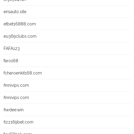
erisauto.site
etbet16888.com
eu369clubs.com
FAFA123
faro168
fcharoenkit168.com
finnivips.com
finnivips.com
fiwdee.win
fizz169bet.com