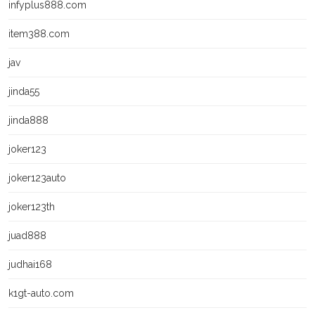
infyplus888.com
item388.com
jav
jinda55
jinda888
joker123
joker123auto
joker123th
juad888
judhai168
k1gt-auto.com