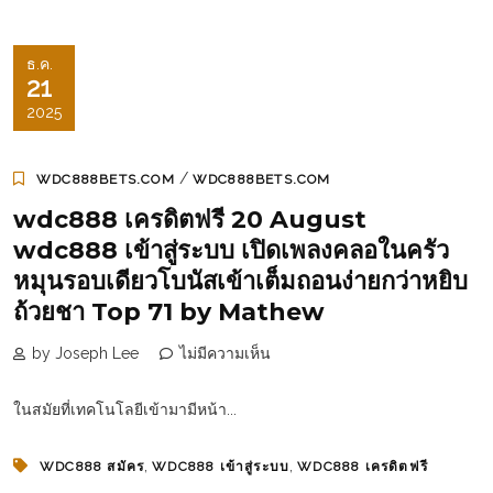
ธ.ค.
21
2025
/
WDC888BETS.COM
WDC888BETS.COM
wdc888 เครดิตฟรี 20 August
wdc888 เข้าสู่ระบบ เปิดเพลงคลอในครัว
หมุนรอบเดียวโบนัสเข้าเต็มถอนง่ายกว่าหยิบ
ถ้วยชา Top 71 by Mathew
by Joseph Lee
ไม่มีความเห็น
ในสมัยที่เทคโนโลยีเข้ามามีหน้า...
,
,
WDC888 สมัคร
WDC888 เข้าสู่ระบบ
WDC888 เครดิตฟรี