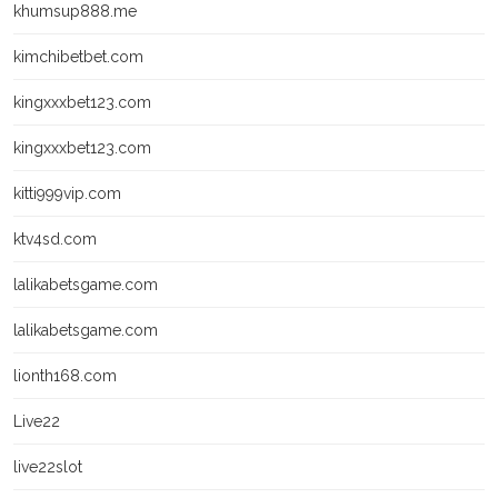
khumsup888.me
kimchibetbet.com
kingxxxbet123.com
kingxxxbet123.com
kitti999vip.com
ktv4sd.com
lalikabetsgame.com
lalikabetsgame.com
lionth168.com
Live22
live22slot