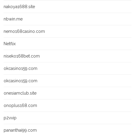
nakoya1688.site
nbwin.me
nemo168casino.com
Netflix
niseko168bet.com
okcasino159.com
okcasino159.com
onesiamclub.site
onoplus168.com
p2vvip
pananthai99.com