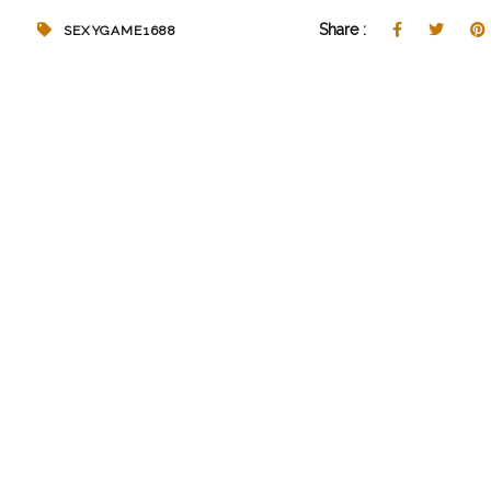
Share :
SEXYGAME1688