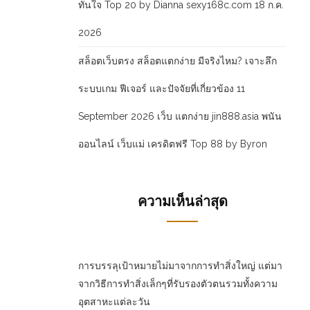
ทันใจ Top 20 by Dianna sexy168c.com 18 ก.ค.
2026
สล็อตเว็บตรง สล็อตแตกง่าย มีจริงไหม? เจาะลึก
ระบบเกม ฟีเจอร์ และปัจจัยที่เกี่ยวข้อง 11
September 2026 เว็บ แตกง่าย jin888.asia พนัน
ออนไลน์ เว็บแม่ เครดิตฟรี Top 88 by Byron
ความเห็นล่าสุด
การบรรลุเป้าหมายไม่มาจากการทำสิ่งใหญ่ แต่มา
จากวิธีการทำสิ่งเล็กๆที่รับรองตัวตนรวมทั้งความ
อุตสาหะแต่ละวัน