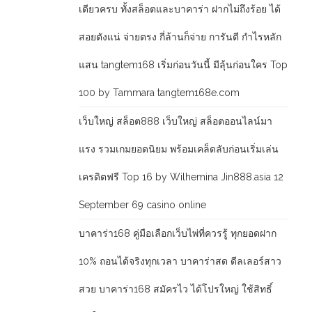
เดียวครบ ทั้งสล็อตและบาคาร่า ฝากไม่ถึงร้อย ได้
สอยตังแน่ จ่ายตรง กี่ล้านก็จ่าย การันตี กำไรหลัก
แสน tangtem168 เริ่มก่อนวันนี้ มีลุ้นก่อนใคร Top
100 by Tammara tangtem168e.com
เว็บใหญ่ สล็อต888 เว็บใหญ่ สล็อตออนไลน์มา
แรง รวมเกมยอดนิยม พร้อมเคล็ดลับก่อนเริ่มเล่น
เครดิตฟรี Top 16 by Wilhemina Jin888.asia 12
September 69 casino online
บาคาร่า168 คู่มือเลือกเว็บไพ่ที่ควรรู้ ทุกยอดฝาก
10% ถอนได้จริงทุกเวลา บาคาร่าสด ดีลเลอร์สาว
สวย บาคาร่า168 สมัครไว ได้โปรใหญ่ ใช้สิทธิ์