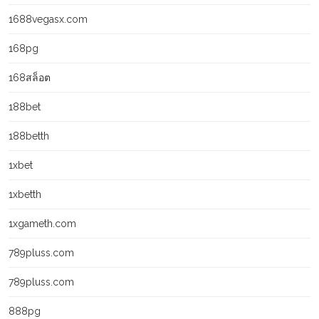
1688vegasx.com
168pg
168สล็อต
188bet
188betth
1xbet
1xbetth
1xgameth.com
789pluss.com
789pluss.com
888pg