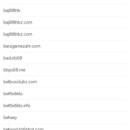
baj88thb
baj88thbz.com
baj88thbz.com
bar4game24hr.com
baslot168
bbp168.me
betboxclubs.com
betflixtikto
betflixtikto.info
betway
betworld369hot.com