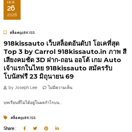
เม.ย.
26
2026
สล็อต918KISS
918kissauto เว็บสล็อตอันดับ1 โอเคที่สุด
Top 3 by Carrol 918kissauto.in ภาพ สี
เสียงคมชัด 3D ฝาก-ถอน ออโต้ เกม Auto
เจ้าแรกในไทย 918kissauto สมัครรับ
โบนัสฟรี 23 มิถุนายน 69
by Joseph Lee
ไม่มีความเห็น
บทเรียนที่ไม่ได้อยู่ในผลกำไรบน...
สล็อต918KISS
Share :