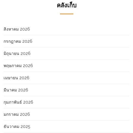
คลังเก็บ
สิงหาคม 2026
กรกฎาคม 2026
มิถุนายน 2026
พฤษภาคม 2026
เมษายน 2026
มีนาคม 2026
กุมภาพันธ์ 2026
มกราคม 2026
ธันวาคม 2025