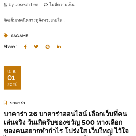
by Joseph Lee
ไม่มีความเห็น
จัดเต็มเทคนิคการดูจังหวะเกมใน ...
SAGAME
Share :
เม.ย.
01
2026
บาคาร่า
บาคาร่า 26 บาคาร่าออนไลน์ เลือกเว็บที่คน
เล่นจริง วันเกิดรับของขวัญ 500 ทางเลือก
ของคนอยากทำกำไร โปร่งใส เว็บใหญ่ ไว้ใจ