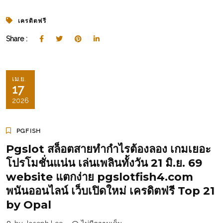
เครดิตฟรี
Share :
เม.ย.
17
2026
PGFISH
Pgslot สล็อตสายทำกำไรต้องลอง เกมเยอะ
โปรโมชั่นแน่น เล่นเพลินทั้งวัน 21 มิ.ย. 69
website แตกง่าย pgslotfish4.com
พนันออนไลน์ เว็บเปิดใหม่ เครดิตฟรี Top 21
by Opal