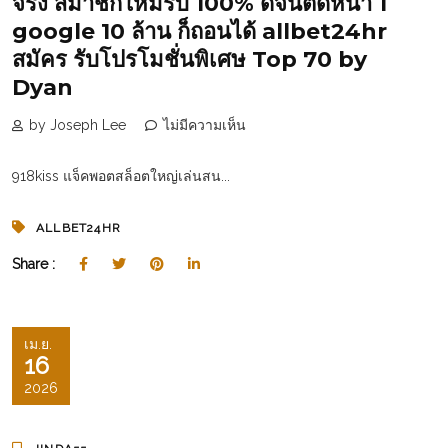
จริง สมาชิกใหม่รับ 100% ดีจนติดหน้า 1
google 10 ล้าน ก็ถอนได้ allbet24hr
สมัคร รับโปรโมชั่นพิเศษ Top 70 by
Dyan
by Joseph Lee
ไม่มีความเห็น
918kiss แจ็คพอตสล็อตใหญ่เล่นสน...
ALLBET24HR
Share :
เม.ย.
16
2026