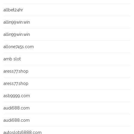
allbet24hr
allin99win.win
allin99win.win
allone745s.com
amb slot
aress77.shop
aress77.shop
asb9999.com
audi688.com
audi688.com
autoslot16888.com