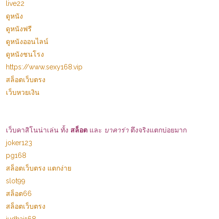
live22
ดูหนัง
ดูหนังฟรี
ดูหนังออนไลน์
ดูหนังชนโรง
https://www.sexy168.vip
สล็อตเว็บตรง
เว็บหวยเงิน
เว็บคาสิโนน่าเล่น ทั้ง
สล็อต
และ
บาคาร่า
ตึงจริงแตกบ่อยมาก
joker123
pg168
สล็อตเว็บตรง แตกง่าย
slot99
สล็อต66
สล็อตเว็บตรง