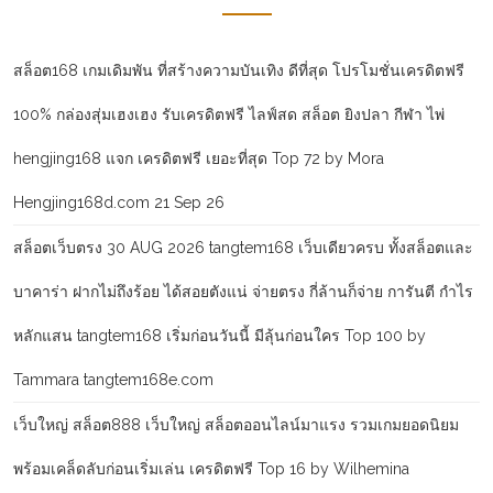
สล็อต168 เกมเดิมพัน ที่สร้างความบันเทิง ดีที่สุด โปรโมชั่นเครดิตฟรี
100% กล่องสุ่มเฮงเฮง รับเครดิตฟรี ไลฟ์สด สล็อต ยิงปลา กีฬา ไพ่
hengjing168 แจก เครดิตฟรี เยอะที่สุด Top 72 by Mora
Hengjing168d.com 21 Sep 26
สล็อตเว็บตรง 30 AUG 2026 tangtem168 เว็บเดียวครบ ทั้งสล็อตและ
บาคาร่า ฝากไม่ถึงร้อย ได้สอยตังแน่ จ่ายตรง กี่ล้านก็จ่าย การันตี กำไร
หลักแสน tangtem168 เริ่มก่อนวันนี้ มีลุ้นก่อนใคร Top 100 by
Tammara tangtem168e.com
เว็บใหญ่ สล็อต888 เว็บใหญ่ สล็อตออนไลน์มาแรง รวมเกมยอดนิยม
พร้อมเคล็ดลับก่อนเริ่มเล่น เครดิตฟรี Top 16 by Wilhemina