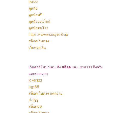
live22
ดูหนัง
ดูหนังฟรี
ดูหนังออนไลน์
ดูหนังชนโรง
https://www.sexy168.vip
สล็อตเว็บตรง
เว็บหวยเงิน
เว็บคาสิโนน่าเล่น ทั้ง
สล็อต
และ
บาคาร่า
ตึงจริง
แตกบ่อยมาก
joker123
pg168
สล็อตเว็บตรง แตกง่าย
slot99
สล็อต66