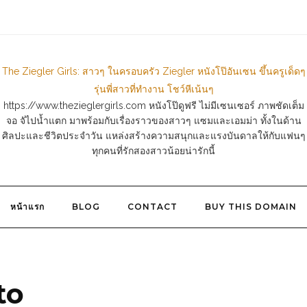
The Ziegler Girls: สาวๆ ในครอบครัว Ziegler หนังโป๊อันเซน ขึ้นครูเด็ดๆ
รุ่นพี่สาวที่ทำงาน โชว์หีเน้นๆ
https://www.thezieglergirls.com หนังโป๊ดูฟรี ไม่มีเซนเซอร์ ภาพชัดเต็ม
จอ จัไปน้ำแตก มาพร้อมกับเรื่องราวของสาวๆ แซมและเอมม่า ทั้งในด้าน
ศิลปะและชีวิตประจำวัน แหล่งสร้างความสนุกและแรงบันดาลให้กับแฟนๆ
ทุกคนที่รักสองสาวน้อยน่ารักนี้
หน้าแรก
BLOG
CONTACT
BUY THIS DOMAIN
to