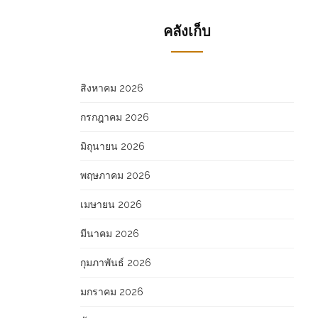
คลังเก็บ
สิงหาคม 2026
กรกฎาคม 2026
มิถุนายน 2026
พฤษภาคม 2026
เมษายน 2026
มีนาคม 2026
กุมภาพันธ์ 2026
มกราคม 2026