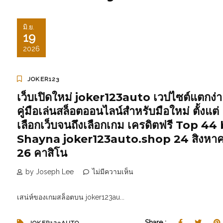
มิ.ย.
19
2026
JOKER123
เว็บเปิดใหม่ joker123auto เวปไซต์แตกง่
คู่มือเล่นสล็อตออนไลน์สำหรับมือใหม่ ตั้งแต่
เลือกเว็บจนถึงเลือกเกม เครดิตฟรี Top 44
Shayna joker123auto.shop 24 สิงหา
26 คาสิโน
by Joseph Lee
ไม่มีความเห็น
เสน่ห์ของเกมสล็อตบน joker123au...
Share :