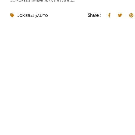
JOKER123 สล็อตเว็บไซต์ตรงแท้ 1...
Share :
JOKER123AUTO