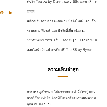
ทันใจ Top 20 by Dianna sexy168c.com 18 ก.ค.
2026
สล็อตเว็บตรง สล็อตแตกง่าย มีจริงไหม? เจาะลึก
ระบบเกม ฟีเจอร์ และปัจจัยที่เกี่ยวข้อง 11
September 2026 เว็บ แตกง่าย jin888.asia พนัน
ออนไลน์ เว็บแม่ เครดิตฟรี Top 88 by Byron
ความเห็นล่าสุด
การบรรลุเป้าหมายไม่มาจากการทำสิ่งใหญ่ แต่มา
จากวิธีการทำสิ่งเล็กๆที่รับรองตัวตนรวมทั้งความ
อุตสาหะแต่ละวัน