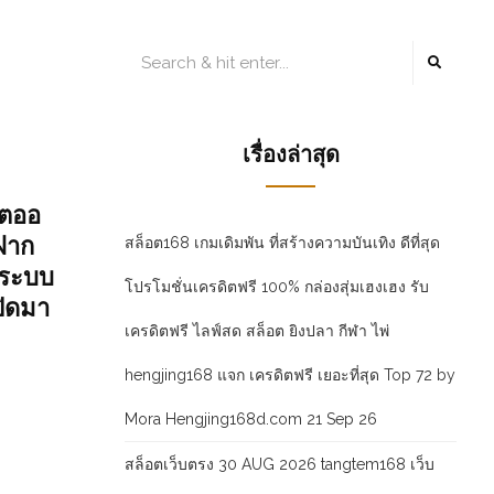
เรื่องล่าสุด
อตออ
ดฝาก
สล็อต168 เกมเดิมพัน ที่สร้างความบันเทิง ดีที่สุด
มงระบบ
โปรโมชั่นเครดิตฟรี 100% กล่องสุ่มเฮงเฮง รับ
ิดมา
เครดิตฟรี ไลฟ์สด สล็อต ยิงปลา กีฬา ไพ่
hengjing168 แจก เครดิตฟรี เยอะที่สุด Top 72 by
Mora Hengjing168d.com 21 Sep 26
สล็อตเว็บตรง 30 AUG 2026 tangtem168 เว็บ