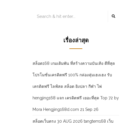
เรื่องล่าสุด
สล็อต168 เกมเดิมพัน ที่สร้างความบันเทิง ดีที่สุด
โปรโมชั่นเครดิตฟรี 100% กล่องสุ่มเฮงเฮง รับ
เครดิตฟรี ไลฟ์สด สล็อต ยิงปลา กีฬา ไพ่
hengjing168 แจก เครดิตฟรี เยอะที่สุด Top 72 by
Mora Hengjing168d.com 21 Sep 26
สล็อตเว็บตรง 30 AUG 2026 tangtem168 เว็บ