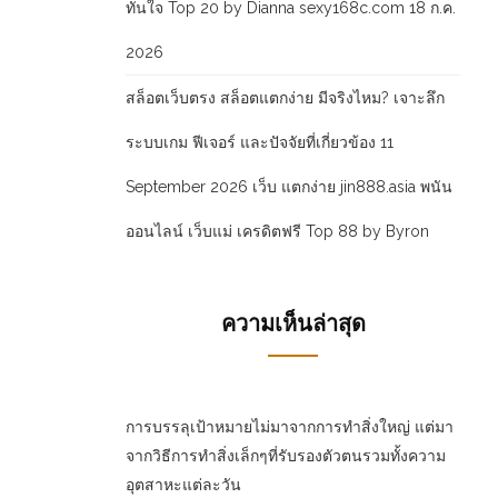
ทันใจ Top 20 by Dianna sexy168c.com 18 ก.ค.
2026
สล็อตเว็บตรง สล็อตแตกง่าย มีจริงไหม? เจาะลึก
ระบบเกม ฟีเจอร์ และปัจจัยที่เกี่ยวข้อง 11
September 2026 เว็บ แตกง่าย jin888.asia พนัน
ออนไลน์ เว็บแม่ เครดิตฟรี Top 88 by Byron
ความเห็นล่าสุด
การบรรลุเป้าหมายไม่มาจากการทำสิ่งใหญ่ แต่มา
จากวิธีการทำสิ่งเล็กๆที่รับรองตัวตนรวมทั้งความ
อุตสาหะแต่ละวัน