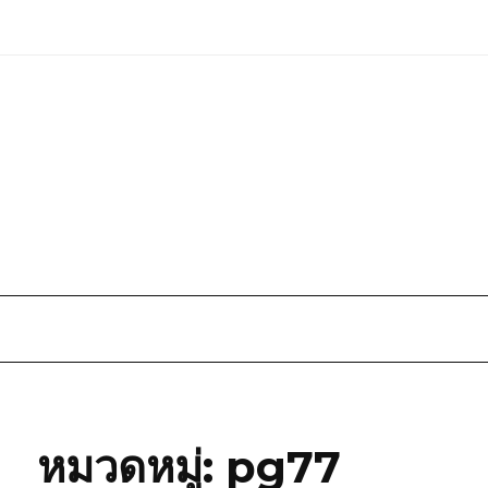
Skip
to
content
หมวดหมู่:
pg77