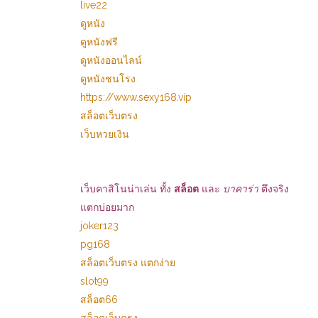
live22
ดูหนัง
ดูหนังฟรี
ดูหนังออนไลน์
ดูหนังชนโรง
https://www.sexy168.vip
สล็อตเว็บตรง
เว็บหวยเงิน
เว็บคาสิโนน่าเล่น ทั้ง
สล็อต
และ
บาคาร่า
ตึงจริง
แตกบ่อยมาก
joker123
pg168
สล็อตเว็บตรง แตกง่าย
slot99
สล็อต66