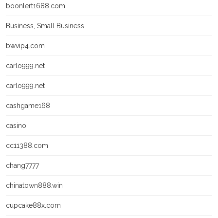
boonlert1688.com
Business, Small Business
bwvip4.com
carlo999.net
carlo999.net
cashgame168
casino
cc11388.com
chang7777
chinatown888.win
cupcake88x.com