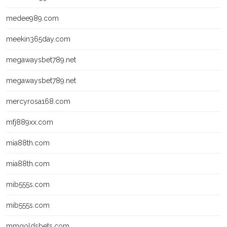
medee989.com
meekin365day.com
megawaysbet789.net
megawaysbet789.net
mercyrosa168.com
mfj889xx.com
mia88th.com
mia88th.com
mib555s.com
mib555s.com
mmgoldsbets.com