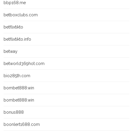
bbp168.me
betboxclubs.com
betflixtikto
betflixtikto.info
betway
betworld369hot.com
bio285th.com
bombet888.win
bombet888.win
bonus888
boonlert1688.com