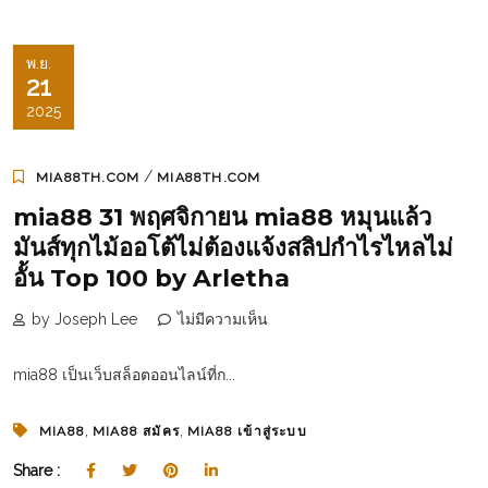
พ.ย.
21
2025
/
MIA88TH.COM
MIA88TH.COM
mia88 31 พฤศจิกายน mia88 หมุนแล้ว
มันส์ทุกไม้ออโต้ไม่ต้องแจ้งสลิปกำไรไหลไม่
อั้น Top 100 by Arletha
by Joseph Lee
ไม่มีความเห็น
mia88 เป็นเว็บสล็อตออนไลน์ที่ก...
,
,
MIA88
MIA88 สมัคร
MIA88 เข้าสู่ระบบ
Share :