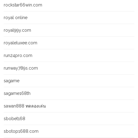
rockstar66win.com
royal online
royal99y.com
royaleluxee.com
run24pro.com
runway789s.com
sagame
sagame168th
sawan888 ทดลองเล่น
sbobet168
sbotop1688.com