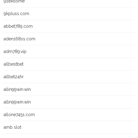
918kissme
9kpluss.com
abbet789.com
aden168ss.com
adm789.vip
allbestbet
allbet24hr
allin99win.win
allin99win.win
allone745s.com
amb slot