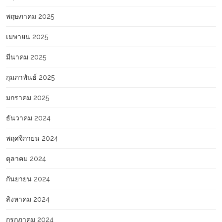
พฤษภาคม 2025
เมษายน 2025
มีนาคม 2025
กุมภาพันธ์ 2025
มกราคม 2025
ธันวาคม 2024
พฤศจิกายน 2024
ตุลาคม 2024
กันยายน 2024
สิงหาคม 2024
กรกฎาคม 2024