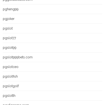
pgheng99
pgjoker
pgslot
pgslot77
pgslot99
pgslot999bets.com
pgslotceo
pgslotfish
pgslotgolf
pgslotth