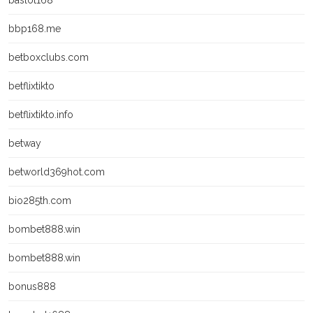
baslot168
bbp168.me
betboxclubs.com
betflixtikto
betflixtikto.info
betway
betworld369hot.com
bio285th.com
bombet888.win
bombet888.win
bonus888