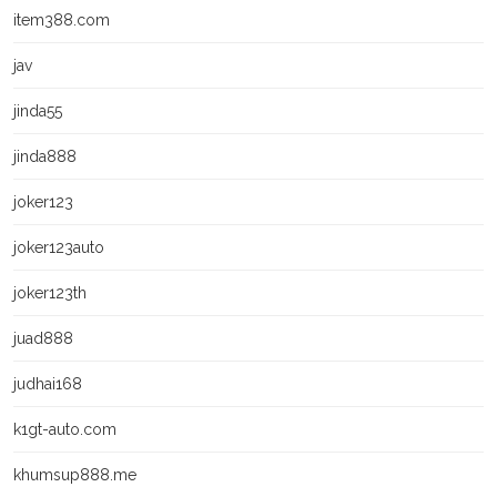
item388.com
jav
jinda55
jinda888
joker123
joker123auto
joker123th
juad888
judhai168
k1gt-auto.com
khumsup888.me