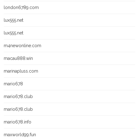
london6789.com
lux555.net
lux555.net
m4newonline.com
macau888.win
marinapluss.com
mario678
mario678.club
mario678.club
mario678.info
maxworld99.fun