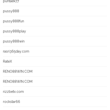
puntaek77
pussy888
pussy888fun
pussy888play
pussy888win
rasri365day.com
RateX
RENO88WIN.COM
RENO88WIN.COM
rizzbetx.com
rockstar66