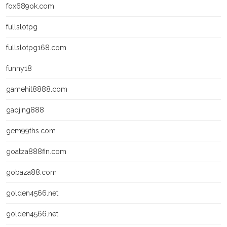
fox689ok.com
fullslotpg
fullslotpg168.com
funny18
gamehit8888.com
gaojing888
gem99ths.com
goatza888fin.com
gobaza88.com
golden4566.net
golden4566.net