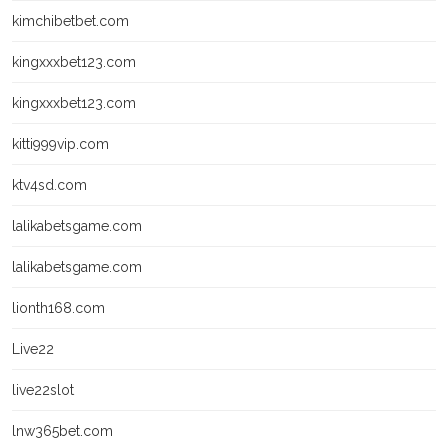
kimchibetbet.com
kingxxxbet123.com
kingxxxbet123.com
kitti999vip.com
ktv4sd.com
lalikabetsgame.com
lalikabetsgame.com
lionth168.com
Live22
live22slot
lnw365bet.com