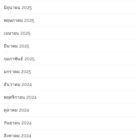
มิถุนายน 2025
พฤษภาคม 2025
เมษายน 2025
มีนาคม 2025
กุมภาพันธ์ 2025
มกราคม 2025
ธันวาคม 2024
พฤศจิกายน 2024
ตุลาคม 2024
กันยายน 2024
สิงหาคม 2024