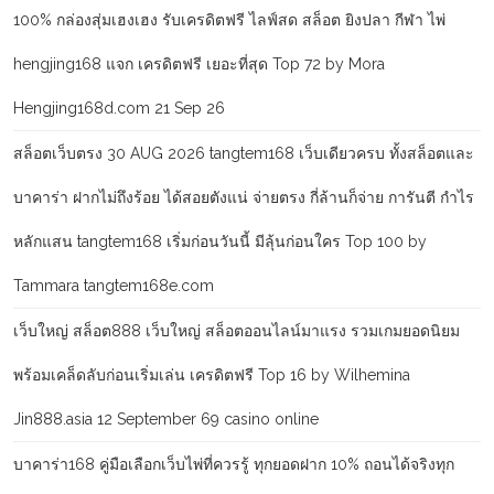
100% กล่องสุ่มเฮงเฮง รับเครดิตฟรี ไลฟ์สด สล็อต ยิงปลา กีฬา ไพ่
hengjing168 แจก เครดิตฟรี เยอะที่สุด Top 72 by Mora
Hengjing168d.com 21 Sep 26
สล็อตเว็บตรง 30 AUG 2026 tangtem168 เว็บเดียวครบ ทั้งสล็อตและ
บาคาร่า ฝากไม่ถึงร้อย ได้สอยตังแน่ จ่ายตรง กี่ล้านก็จ่าย การันตี กำไร
หลักแสน tangtem168 เริ่มก่อนวันนี้ มีลุ้นก่อนใคร Top 100 by
Tammara tangtem168e.com
เว็บใหญ่ สล็อต888 เว็บใหญ่ สล็อตออนไลน์มาแรง รวมเกมยอดนิยม
พร้อมเคล็ดลับก่อนเริ่มเล่น เครดิตฟรี Top 16 by Wilhemina
Jin888.asia 12 September 69 casino online
บาคาร่า168 คู่มือเลือกเว็บไพ่ที่ควรรู้ ทุกยอดฝาก 10% ถอนได้จริงทุก