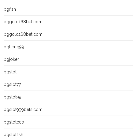
pgfish
pggold168bet.com
pggold168bet.com
pgheng99
pgjoker
pgslot
pgslot77
pgslot99
pgslot999bets.com
pgslotceo
pgslotfish