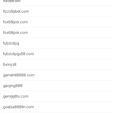
fiwdee.win
fizz169bet.com
fox689ok.com
fox689ok.com
fullslotpg
fullslotpg168.com
funny18
gamehit8888.com
gaojing888
gem99ths.com
goatza888fin.com