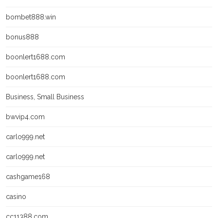
bombet888.win
bonus888
boonlert1688.com
boonlert1688.com
Business, Small Business
bwvip4.com
carlo999.net
carlo999.net
cashgame168
casino
cc11388.com