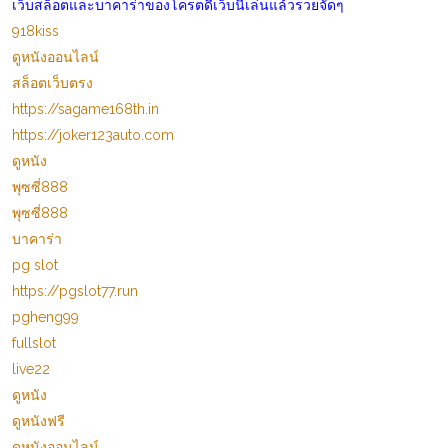
เว็บสล็อตและบาคาร่าของโครตดีเว็บนี้เล่นแล้วรวยจัดๆ
918kiss
ดูหนังออนไลน์
สล็อตเว็บตรง
https://sagame168th.in
https://joker123auto.com
ดูหนัง
พุซซี่888
พุซซี่888
บาคาร่า
pg slot
https://pgslot77.run
pgheng99
fullslot
live22
ดูหนัง
ดูหนังฟรี
ดูหนังออนไลน์