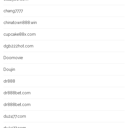
chang7777
chinatown888.win
cupcake88x.com
dgb222hot.com
Doomovie
Doujin
dr888
dr888bet.com
dr888bet.com
du2477.com