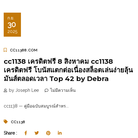
ก.ย.
30
2025
CC11388.COM
cc1138 เครดิตฟรี 8 สิงหาคม cc1138
เครดิตฟรี โบนัสแตกต่อเนื่องสล็อตเล่นง่ายลุ้น
มันส์ตลอดเวลา Top 42 by Debra
by Joseph Lee
ไม่มีความเห็น
cc1138 — คู่มือฉบับสมบูรณ์สำหร...
CC1138
Share :