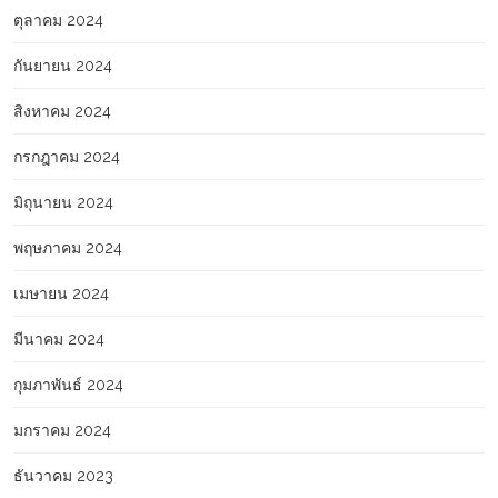
ตุลาคม 2024
กันยายน 2024
สิงหาคม 2024
กรกฎาคม 2024
มิถุนายน 2024
พฤษภาคม 2024
เมษายน 2024
มีนาคม 2024
กุมภาพันธ์ 2024
มกราคม 2024
ธันวาคม 2023