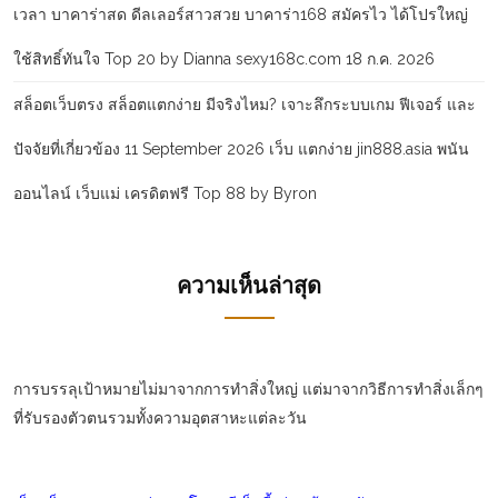
เวลา บาคาร่าสด ดีลเลอร์สาวสวย บาคาร่า168 สมัครไว ได้โปรใหญ่
ใช้สิทธิ์ทันใจ Top 20 by Dianna sexy168c.com 18 ก.ค. 2026
สล็อตเว็บตรง สล็อตแตกง่าย มีจริงไหม? เจาะลึกระบบเกม ฟีเจอร์ และ
ปัจจัยที่เกี่ยวข้อง 11 September 2026 เว็บ แตกง่าย jin888.asia พนัน
ออนไลน์ เว็บแม่ เครดิตฟรี Top 88 by Byron
ความเห็นล่าสุด
การบรรลุเป้าหมายไม่มาจากการทำสิ่งใหญ่ แต่มาจากวิธีการทำสิ่งเล็กๆ
ที่รับรองตัวตนรวมทั้งความอุตสาหะแต่ละวัน