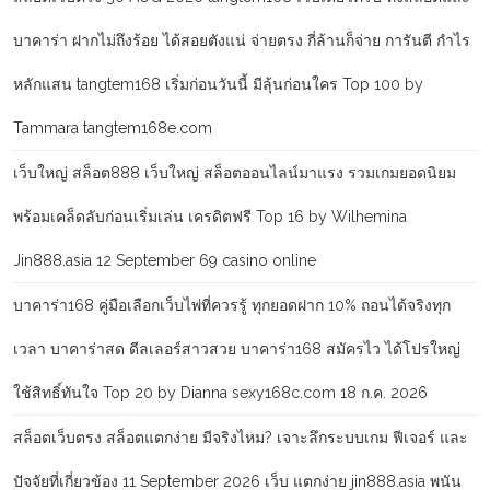
บาคาร่า ฝากไม่ถึงร้อย ได้สอยตังแน่ จ่ายตรง กี่ล้านก็จ่าย การันตี กำไร
หลักแสน tangtem168 เริ่มก่อนวันนี้ มีลุ้นก่อนใคร Top 100 by
Tammara tangtem168e.com
เว็บใหญ่ สล็อต888 เว็บใหญ่ สล็อตออนไลน์มาแรง รวมเกมยอดนิยม
พร้อมเคล็ดลับก่อนเริ่มเล่น เครดิตฟรี Top 16 by Wilhemina
Jin888.asia 12 September 69 casino online
บาคาร่า168 คู่มือเลือกเว็บไพ่ที่ควรรู้ ทุกยอดฝาก 10% ถอนได้จริงทุก
เวลา บาคาร่าสด ดีลเลอร์สาวสวย บาคาร่า168 สมัครไว ได้โปรใหญ่
ใช้สิทธิ์ทันใจ Top 20 by Dianna sexy168c.com 18 ก.ค. 2026
สล็อตเว็บตรง สล็อตแตกง่าย มีจริงไหม? เจาะลึกระบบเกม ฟีเจอร์ และ
ปัจจัยที่เกี่ยวข้อง 11 September 2026 เว็บ แตกง่าย jin888.asia พนัน