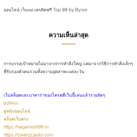
ออนไลน์ เว็บแม่ เครดิตฟรี Top 88 by Byron
ความเห็นล่าสุด
การบรรลุเป้าหมายไม่มาจากการทำสิ่งใหญ่ แต่มาจากวิธีการทำสิ่งเล็กๆ
ที่รับรองตัวตนรวมทั้งความอุตสาหะแต่ละวัน
เว็บสล็อตและบาคาร่าของโครตดีเว็บนี้เล่นแล้วรวยจัดๆ
918kiss
ดูหนังออนไลน์
สล็อตเว็บตรง
https://sagame168th.in
https://joker123auto.com