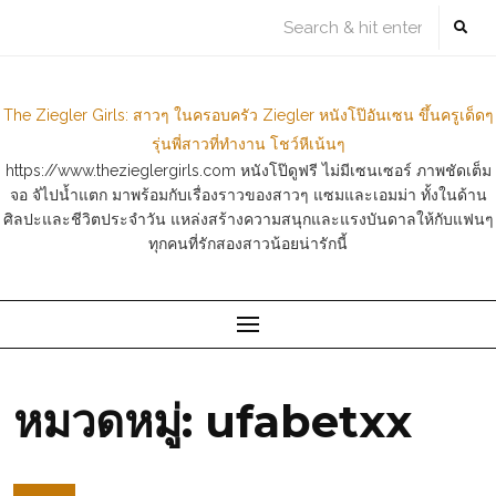
Skip
to
content
The Ziegler Girls: สาวๆ ในครอบครัว Ziegler หนังโป๊อันเซน ขึ้นครูเด็ดๆ
รุ่นพี่สาวที่ทำงาน โชว์หีเน้นๆ
https://www.thezieglergirls.com หนังโป๊ดูฟรี ไม่มีเซนเซอร์ ภาพชัดเต็ม
จอ จัไปน้ำแตก มาพร้อมกับเรื่องราวของสาวๆ แซมและเอมม่า ทั้งในด้าน
ศิลปะและชีวิตประจำวัน แหล่งสร้างความสนุกและแรงบันดาลให้กับแฟนๆ
ทุกคนที่รักสองสาวน้อยน่ารักนี้
หมวดหมู่:
ufabetxx