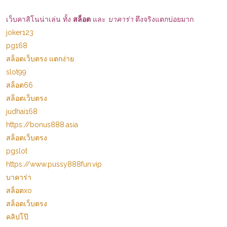
เว็บคาสิโนน่าเล่น ทั้ง
สล็อต
และ
บาคาร่า
ตึงจริงแตกบ่อยมาก
joker123
pg168
สล็อตเว็บตรง แตกง่าย
slot99
สล็อต66
สล็อตเว็บตรง
judhai168
https://bonus888.asia
สล็อตเว็บตรง
pgslot
https://www.pussy888fun.vip
บาคาร่า
สล็อตxo
สล็อตเว็บตรง
คลิปโป๊