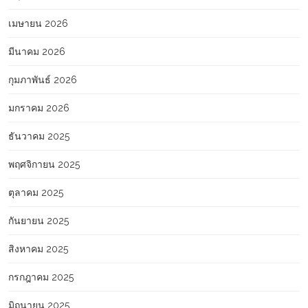
เมษายน 2026
มีนาคม 2026
กุมภาพันธ์ 2026
มกราคม 2026
ธันวาคม 2025
พฤศจิกายน 2025
ตุลาคม 2025
กันยายน 2025
สิงหาคม 2025
กรกฎาคม 2025
มิถุนายน 2025