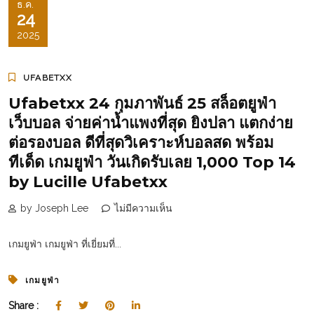
ธ.ค.
24
2025
UFABETXX
Ufabetxx 24 กุมภาพันธ์ 25 สล็อตยูฟ่า
เว็บบอล จ่ายค่าน้ำแพงที่สุด ยิงปลา แตกง่าย
ต่อรองบอล ดีที่สุดวิเคราะห์บอลสด พร้อม
ทีเด็ด เกมยูฟ่า วันเกิดรับเลย 1,000 Top 14
by Lucille Ufabetxx
by Joseph Lee
ไม่มีความเห็น
เกมยูฟ่า เกมยูฟ่า ที่เยี่ยมที่...
เกมยูฟ่า
Share :