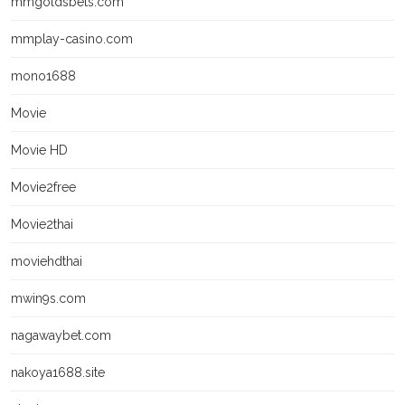
mmgoldsbets.com
mmplay-casino.com
mono1688
Movie
Movie HD
Movie2free
Movie2thai
moviehdthai
mwin9s.com
nagawaybet.com
nakoya1688.site