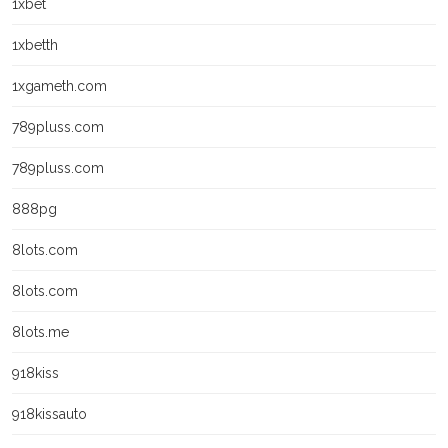
1xbet
1xbetth
1xgameth.com
789pluss.com
789pluss.com
888pg
8lots.com
8lots.com
8lots.me
918kiss
918kissauto