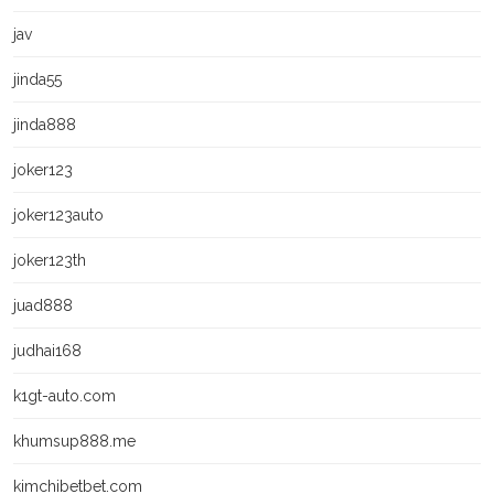
jav
jinda55
jinda888
joker123
joker123auto
joker123th
juad888
judhai168
k1gt-auto.com
khumsup888.me
kimchibetbet.com