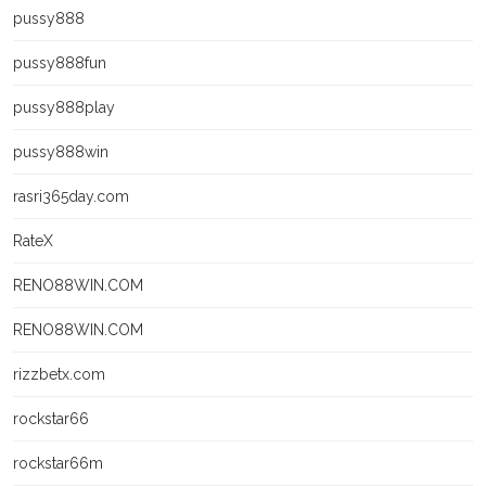
pussy888
pussy888fun
pussy888play
pussy888win
rasri365day.com
RateX
RENO88WIN.COM
RENO88WIN.COM
rizzbetx.com
rockstar66
rockstar66m