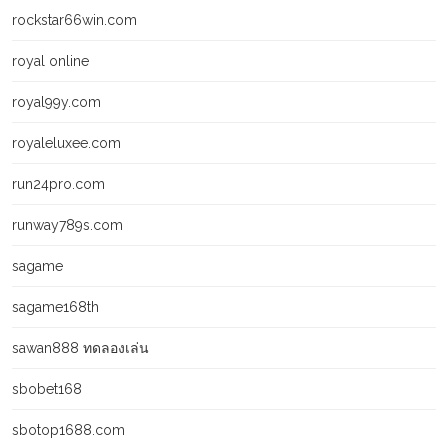
rockstar66win.com
royal online
royal99y.com
royaleluxee.com
run24pro.com
runway789s.com
sagame
sagame168th
sawan888 ทดลองเล่น
sbobet168
sbotop1688.com