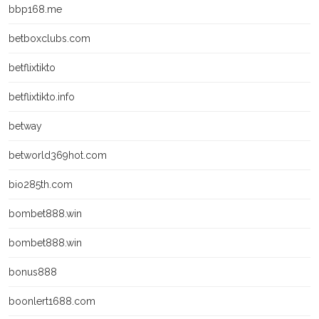
bbp168.me
betboxclubs.com
betflixtikto
betflixtikto.info
betway
betworld369hot.com
bio285th.com
bombet888.win
bombet888.win
bonus888
boonlert1688.com