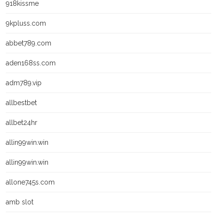
918kissme
9kpluss.com
abbet789.com
aden168ss.com
adm789.vip
allbestbet
allbet24hr
allin99win.win
allin99win.win
allone745s.com
amb slot