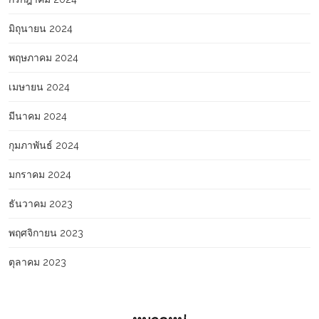
มิถุนายน 2024
พฤษภาคม 2024
เมษายน 2024
มีนาคม 2024
กุมภาพันธ์ 2024
มกราคม 2024
ธันวาคม 2023
พฤศจิกายน 2023
ตุลาคม 2023