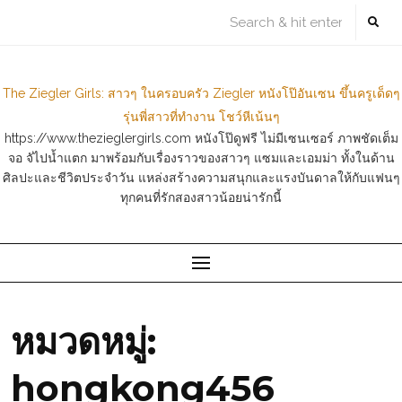
Skip
to
content
The Ziegler Girls: สาวๆ ในครอบครัว Ziegler หนังโป๊อันเซน ขึ้นครูเด็ดๆ
รุ่นพี่สาวที่ทำงาน โชว์หีเน้นๆ
https://www.thezieglergirls.com หนังโป๊ดูฟรี ไม่มีเซนเซอร์ ภาพชัดเต็ม
จอ จัไปน้ำแตก มาพร้อมกับเรื่องราวของสาวๆ แซมและเอมม่า ทั้งในด้าน
ศิลปะและชีวิตประจำวัน แหล่งสร้างความสนุกและแรงบันดาลให้กับแฟนๆ
ทุกคนที่รักสองสาวน้อยน่ารักนี้
หมวดหมู่:
hongkong456