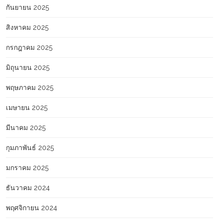
กันยายน 2025
สิงหาคม 2025
กรกฎาคม 2025
มิถุนายน 2025
พฤษภาคม 2025
เมษายน 2025
มีนาคม 2025
กุมภาพันธ์ 2025
มกราคม 2025
ธันวาคม 2024
พฤศจิกายน 2024