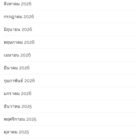
สิงหาคม 2026
กรกฎาคม 2026
มิถุนายน 2026
พฤษภาคม 2026
เมษายน 2026
มีนาคม 2026
กุมภาพันธ์ 2026
มกราคม 2026
ธันวาคม 2025
พฤศจิกายน 2025
ตุลาคม 2025