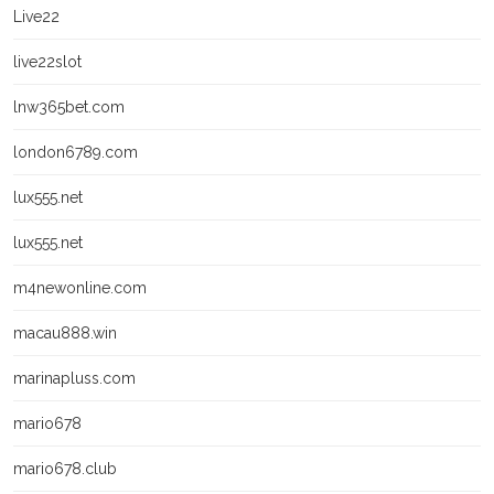
Live22
live22slot
lnw365bet.com
london6789.com
lux555.net
lux555.net
m4newonline.com
macau888.win
marinapluss.com
mario678
mario678.club