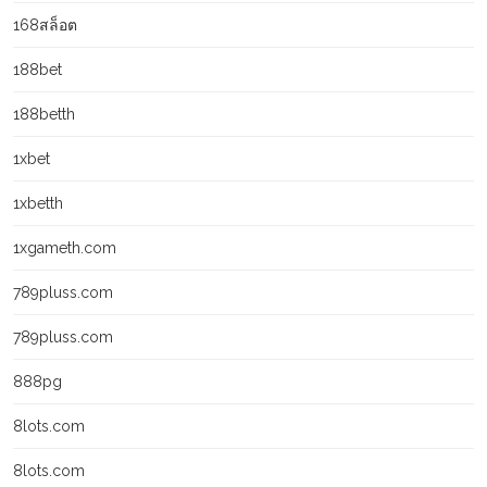
168สล็อต
188bet
188betth
1xbet
1xbetth
1xgameth.com
789pluss.com
789pluss.com
888pg
8lots.com
8lots.com