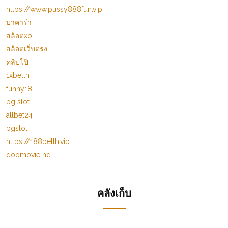
https://www.pussy888fun.vip
บาคาร่า
สล็อตxo
สล็อตเว็บตรง
คลิปโป๊
1xbetth
funny18
pg slot
allbet24
pgslot
https://188betth.vip
doomovie hd
คลังเก็บ