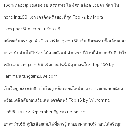
100% กล่องสุ่มเฮงเฮง รับเครดิตฟรี ไลฟ์สด สล็อต ยิงปลา กีฬา ไพ่
hengjing168 แจก เครดิตฟรี เยอะที่สุด Top 72 by Mora
Hengjing168d.com 21 Sep 26
สล็อตเว็บตรง 30 AUG 2026 tangtem168 เว็บเดียวครบ ทั้งสล็อตและ
บาคาร่า ฝากไม่ถึงร้อย ได้สอยตังแน่ จ่ายตรง กี่ล้านก็จ่าย การันตี กำไร
หลักแสน tangtem168 เริ่มก่อนวันนี้ มีลุ้นก่อนใคร Top 100 by
Tammara tangtem168e.com
เว็บใหญ่ สล็อต888 เว็บใหญ่ สล็อตออนไลน์มาแรง รวมเกมยอดนิยม
พร้อมเคล็ดลับก่อนเริ่มเล่น เครดิตฟรี Top 16 by Wilhemina
Jin888.asia 12 September 69 casino online
บาคาร่า168 คู่มือเลือกเว็บไพ่ที่ควรรู้ ทุกยอดฝาก 10% ถอนได้จริงทุก