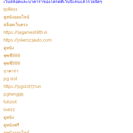
เว็บสล็อตและบาคาร่าของโครตดีเว็บนี้เล่นแล้วรวยจัดๆ
918kiss
ดูหนังออนไลน์
สล็อตเว็บตรง
https://sagame168th.in
https://joker123auto.com
ดูหนัง
พุซซี่888
พุซซี่888
บาคาร่า
pg slot
https://pgslot77.run
pgheng99
fullslot
live22
ดูหนัง
ดูหนังฟรี
ดูหนังออนไลน์