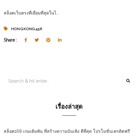
สล็อตเว็บตรงที่เยี่ยมที่สุดในไ...
HONGKONG456
Share :
เรื่องล่าสุด
สล็อต168 เกมเดิมพัน ที่สร้างความบันเทิง ดีที่สุด โปรโมชั่นเครดิตฟรี