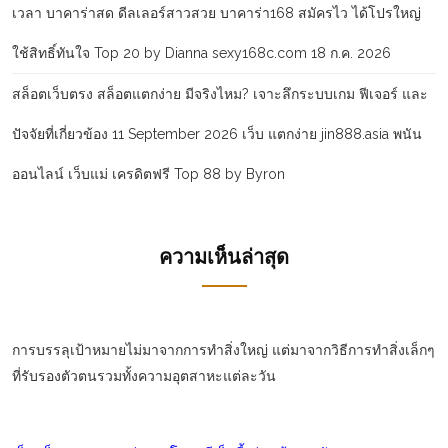
เวลา บาคาร่าสด ดีลเลอร์สาวสวย บาคาร่า168 สมัครไว ได้โปรใหญ่
ใช้สิทธิ์ทันใจ Top 20 by Dianna sexy168c.com 18 ก.ค. 2026
สล็อตเว็บตรง สล็อตแตกง่าย มีจริงไหม? เจาะลึกระบบเกม ฟีเจอร์ และ
ปัจจัยที่เกี่ยวข้อง 11 September 2026 เว็บ แตกง่าย jin888.asia พนัน
ออนไลน์ เว็บแม่ เครดิตฟรี Top 88 by Byron
ความเห็นล่าสุด
การบรรลุเป้าหมายไม่มาจากการทำสิ่งใหญ่ แต่มาจากวิธีการทำสิ่งเล็กๆ
ที่รับรองตัวตนรวมทั้งความอุตสาหะแต่ละวัน