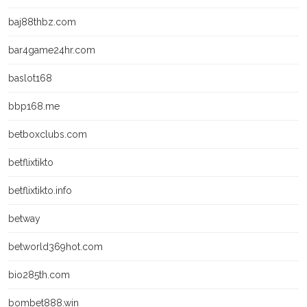
baj88thbz.com
bar4game24hr.com
baslot168
bbp168.me
betboxclubs.com
betflixtikto
betflixtikto.info
betway
betworld369hot.com
bio285th.com
bombet888.win