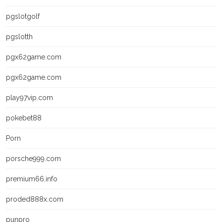
pgslotgolf
pgslotth
pgx62game.com
pgx62game.com
play97vip.com
pokebet88
Porn
porsche999.com
premium66.info
proded888x.com
punpro