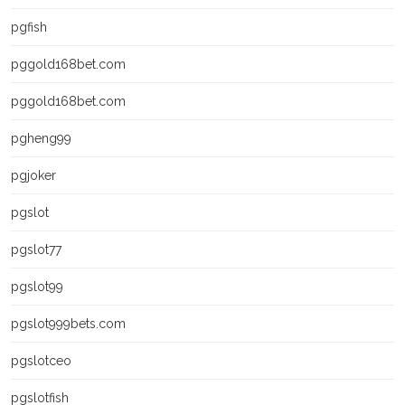
pgfish
pggold168bet.com
pggold168bet.com
pgheng99
pgjoker
pgslot
pgslot77
pgslot99
pgslot999bets.com
pgslotceo
pgslotfish