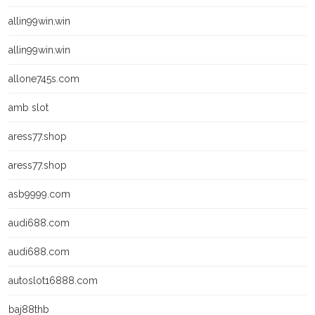
allin99win.win
allin99win.win
allone745s.com
amb slot
aress77.shop
aress77.shop
asb9999.com
audi688.com
audi688.com
autoslot16888.com
baj88thb