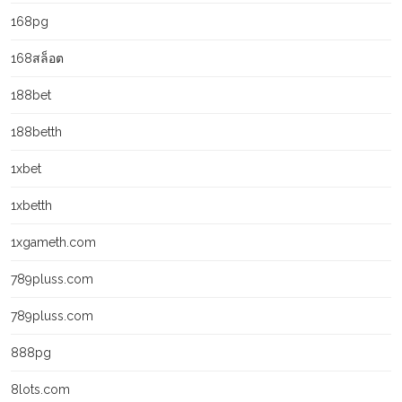
168pg
168สล็อต
188bet
188betth
1xbet
1xbetth
1xgameth.com
789pluss.com
789pluss.com
888pg
8lots.com