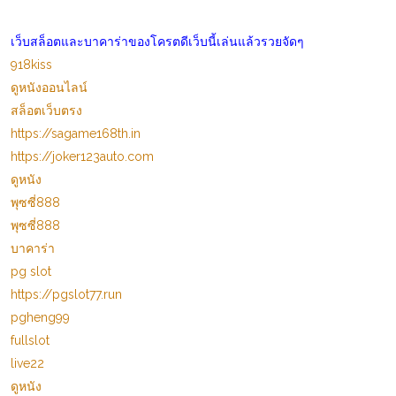
เว็บสล็อตและบาคาร่าของโครตดีเว็บนี้เล่นแล้วรวยจัดๆ
918kiss
ดูหนังออนไลน์
สล็อตเว็บตรง
https://sagame168th.in
https://joker123auto.com
ดูหนัง
พุซซี่888
พุซซี่888
บาคาร่า
pg slot
https://pgslot77.run
pgheng99
fullslot
live22
ดูหนัง