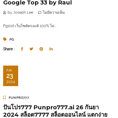
Google Top 33 by Raul
by Joseph Lee
ไม่มีความเห็น
Pgslot เว็บไซต์ตรงแท้ 100% ไม่...
PG
Share :
ก.ค.
23
2024
PUNPRO777
ปันโปร777 Punpro777.ai 26 กันยา
2024 สล็อต7777 สล็อตออนไลน์ แตกง่าย