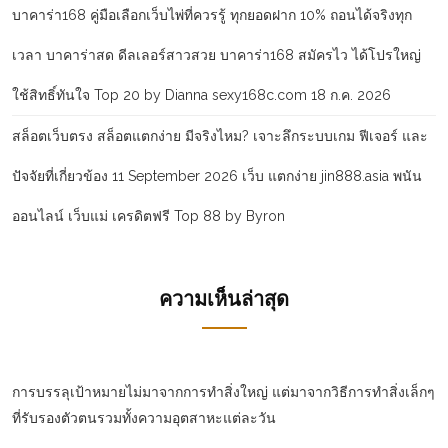
บาคาร่า168 คู่มือเลือกเว็บไพ่ที่ควรรู้ ทุกยอดฝาก 10% ถอนได้จริงทุก
เวลา บาคาร่าสด ดีลเลอร์สาวสวย บาคาร่า168 สมัครไว ได้โปรใหญ่
ใช้สิทธิ์ทันใจ Top 20 by Dianna sexy168c.com 18 ก.ค. 2026
สล็อตเว็บตรง สล็อตแตกง่าย มีจริงไหม? เจาะลึกระบบเกม ฟีเจอร์ และ
ปัจจัยที่เกี่ยวข้อง 11 September 2026 เว็บ แตกง่าย jin888.asia พนัน
ออนไลน์ เว็บแม่ เครดิตฟรี Top 88 by Byron
ความเห็นล่าสุด
การบรรลุเป้าหมายไม่มาจากการทำสิ่งใหญ่ แต่มาจากวิธีการทำสิ่งเล็กๆ
ที่รับรองตัวตนรวมทั้งความอุตสาหะแต่ละวัน