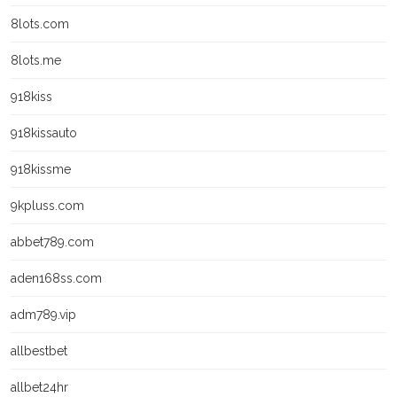
8lots.com
8lots.me
918kiss
918kissauto
918kissme
9kpluss.com
abbet789.com
aden168ss.com
adm789.vip
allbestbet
allbet24hr