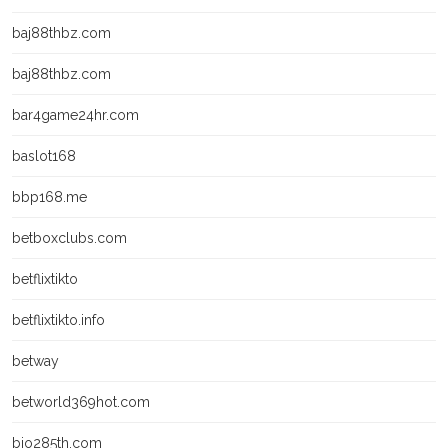
baj88thbz.com
baj88thbz.com
bar4game24hr.com
baslot168
bbp168.me
betboxclubs.com
betflixtikto
betflixtikto.info
betway
betworld369hot.com
bio285th.com