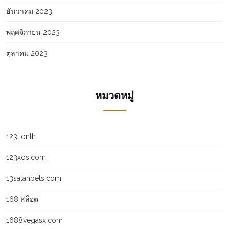
ธันวาคม 2023
พฤศจิกายน 2023
ตุลาคม 2023
หมวดหมู่
123lionth
123xos.com
13satanbets.com
168 สล็อต
1688vegasx.com