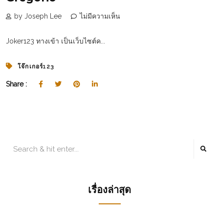
by Joseph Lee
ไม่มีความเห็น
Joker123 ทางเข้า เป็นเว็บไซต์ค...
โจ๊กเกอร์123
Share :
เรื่องล่าสุด