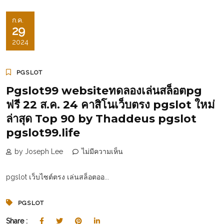
ก.ค.
29
2024
PGSLOT
Pgslot99 websiteทดลองเล่นสล็อตpg
ฟรี 22 ส.ค. 24 คาสิโนเว็บตรง pgslot ใหม่
ล่าสุด Top 90 by Thaddeus pgslot
pgslot99.life
by Joseph Lee
ไม่มีความเห็น
pgslot เว็บไซต์ตรง เล่นสล็อตออ...
PGSLOT
Share :