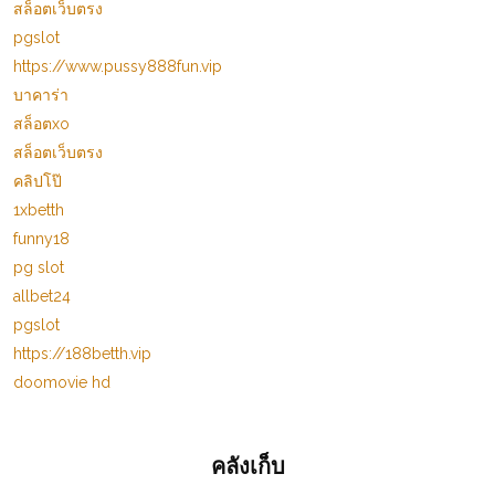
สล็อตเว็บตรง
pgslot
https://www.pussy888fun.vip
บาคาร่า
สล็อตxo
สล็อตเว็บตรง
คลิปโป๊
1xbetth
funny18
pg slot
allbet24
pgslot
https://188betth.vip
doomovie hd
คลังเก็บ