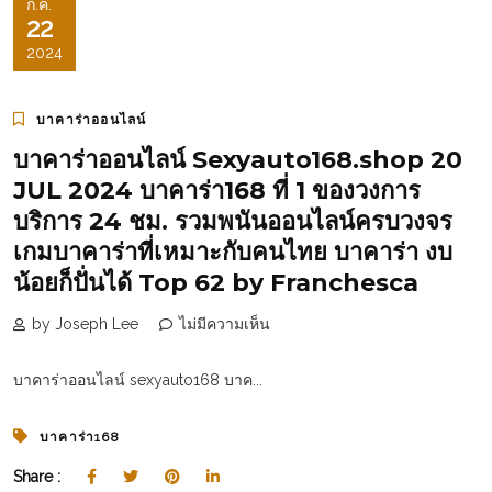
ก.ค.
22
2024
บาคาร่าออนไลน์
บาคาร่าออนไลน์ Sexyauto168.shop 20
JUL 2024 บาคาร่า168 ที่ 1 ของวงการ
บริการ 24 ชม. รวมพนันออนไลน์ครบวงจร
เกมบาคาร่าที่เหมาะกับคนไทย บาคาร่า งบ
น้อยก็ปั่นได้ Top 62 by Franchesca
by Joseph Lee
ไม่มีความเห็น
บาคาร่าออนไลน์ sexyauto168 บาค...
บาคาร่า168
Share :