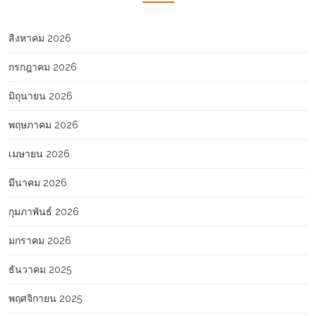
สิงหาคม 2026
กรกฎาคม 2026
มิถุนายน 2026
พฤษภาคม 2026
เมษายน 2026
มีนาคม 2026
กุมภาพันธ์ 2026
มกราคม 2026
ธันวาคม 2025
พฤศจิกายน 2025