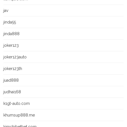
jav
jinda55
jinda888
joker123
joker123auto
joker123th
juad888
judhai168
k1gt-auto.com
khumsup888.me
kimchibetbet.com