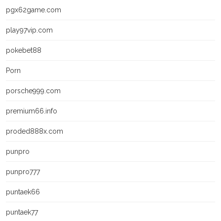
pgx62game.com
play97vip.com
pokebet88
Porn
porsche999.com
premium66.info
proded888x.com
punpro
punpro777
puntaek66
puntaek77