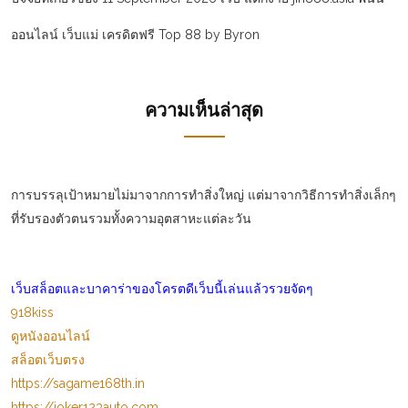
ออนไลน์ เว็บแม่ เครดิตฟรี Top 88 by Byron
ความเห็นล่าสุด
การบรรลุเป้าหมายไม่มาจากการทำสิ่งใหญ่ แต่มาจากวิธีการทำสิ่งเล็กๆ
ที่รับรองตัวตนรวมทั้งความอุตสาหะแต่ละวัน
เว็บสล็อตและบาคาร่าของโครตดีเว็บนี้เล่นแล้วรวยจัดๆ
918kiss
ดูหนังออนไลน์
สล็อตเว็บตรง
https://sagame168th.in
https://joker123auto.com