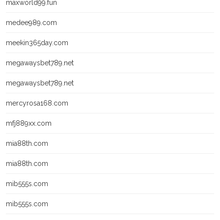
maxworld99.fun
medee989.com
meekin365day.com
megawaysbet789.net
megawaysbet789.net
mercyrosa168.com
mfj889xx.com
mia88th.com
mia88th.com
mib555s.com
mib555s.com