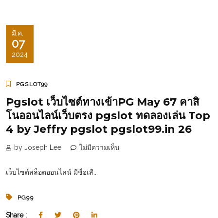
มี.ค.
07
2024
PGSLOT99
Pgslot เว็บไซต์ทางเข้าPG May 67 คาสิ
โนออนไลน์เว็บตรง pgslot ทดลองเล่น Top
4 by Jeffry pgslot pgslot99.in 26
by Joseph Lee
ไม่มีความเห็น
เว็บไซต์สล็อตออนไลน์ มีชื่อเสี...
PG99
Share :