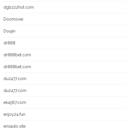
dgb222hot.com
Doomovie
Doujin
dr888
dr888bet.com
dr888bet.com
du2477.com
du2477.com
ek4567.com
enjoy24.fun
erisauto.site