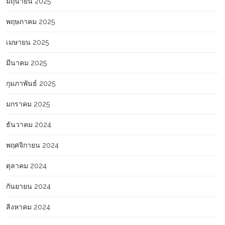
มิถุนายน 2025
พฤษภาคม 2025
เมษายน 2025
มีนาคม 2025
กุมภาพันธ์ 2025
มกราคม 2025
ธันวาคม 2024
พฤศจิกายน 2024
ตุลาคม 2024
กันยายน 2024
สิงหาคม 2024