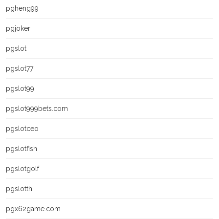
pgheng99
pgjoker
pgslot
pgslot77
pgslot99
pgslot999bets.com
pgslotceo
pgslotfish
pgslotgolf
pgslotth
pgx62game.com