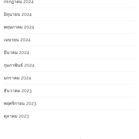
กรกฎาคม 2024
มิถุนายน 2024
พฤษภาคม 2024
เมษายน 2024
มีนาคม 2024
กุมภาพันธ์ 2024
มกราคม 2024
ธันวาคม 2023
พฤศจิกายน 2023
ตุลาคม 2023