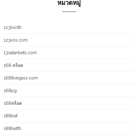
หมวดหมู่
123lionth
123xos.com
13satanbets.com
168 สล็อต
1688vegasx.com
168pg
168สล็อต
188bet
188betth