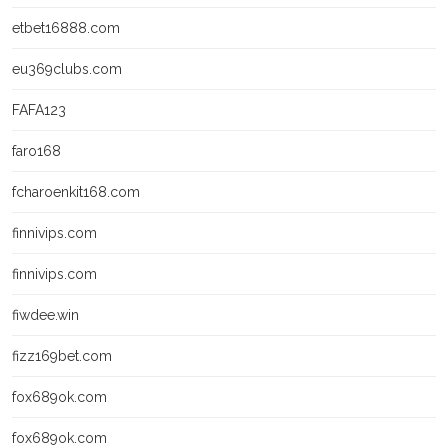
etbet16888.com
eu369clubs.com
FAFA123
faro168
fcharoenkit168.com
finnivips.com
finnivips.com
fiwdee.win
fizz169bet.com
fox689ok.com
fox689ok.com