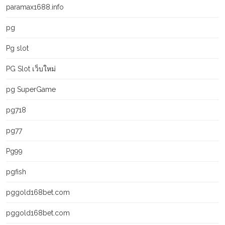
paramax1688.info
pg
Pg slot
PG Slot เว็บใหม่
pg SuperGame
pg718
pg77
Pg99
pgfish
pggold168bet.com
pggold168bet.com