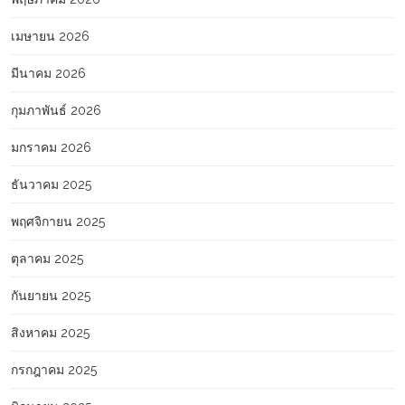
เมษายน 2026
มีนาคม 2026
กุมภาพันธ์ 2026
มกราคม 2026
ธันวาคม 2025
พฤศจิกายน 2025
ตุลาคม 2025
กันยายน 2025
สิงหาคม 2025
กรกฎาคม 2025