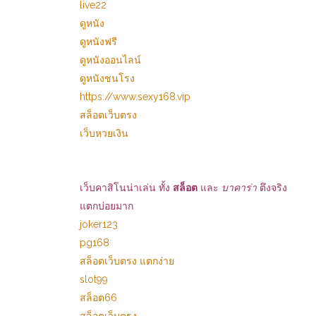
live22
ดูหนัง
ดูหนังฟรี
ดูหนังออนไลน์
ดูหนังชนโรง
https://www.sexy168.vip
สล็อตเว็บตรง
เว็บหวยเงิน
เว็บคาสิโนน่าเล่น ทั้ง
สล็อต
และ
บาคาร่า
ตึงจริง
แตกบ่อยมาก
joker123
pg168
สล็อตเว็บตรง แตกง่าย
slot99
สล็อต66