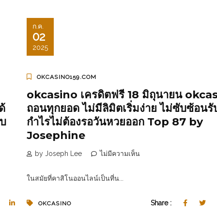
ก.ค.
02
2025
OKCASINO159.COM
okcasino เครดิตฟรี 18 มิถุนายน okca
ด้
ถอนทุกยอด ไม่มีลิมิตเริ่มง่าย ไม่ซับซ้อนรั
็บ
กำไรไม่ต้องรอวันหวยออก Top 87 by
Josephine
by Joseph Lee
ไม่มีความเห็น
ในสมัยที่คาสิโนออนไลน์เป็นที่น...
Share :
OKCASINO