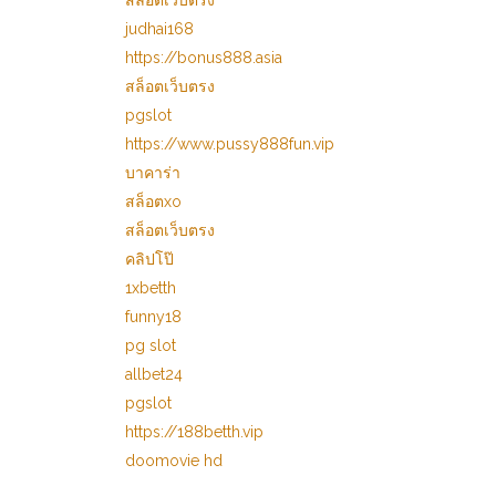
สล็อตเว็บตรง
judhai168
https://bonus888.asia
สล็อตเว็บตรง
pgslot
https://www.pussy888fun.vip
บาคาร่า
สล็อตxo
สล็อตเว็บตรง
คลิปโป๊
1xbetth
funny18
pg slot
allbet24
pgslot
https://188betth.vip
doomovie hd