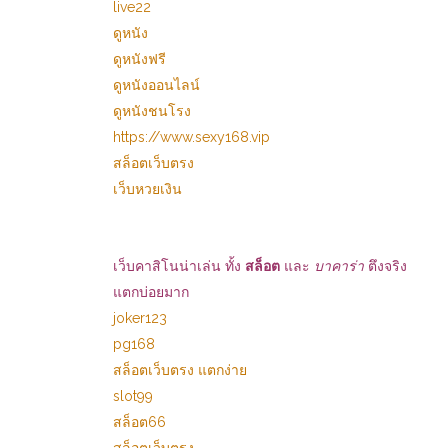
live22
ดูหนัง
ดูหนังฟรี
ดูหนังออนไลน์
ดูหนังชนโรง
https://www.sexy168.vip
สล็อตเว็บตรง
เว็บหวยเงิน
เว็บคาสิโนน่าเล่น ทั้ง
สล็อต
และ
บาคาร่า
ตึงจริง
แตกบ่อยมาก
joker123
pg168
สล็อตเว็บตรง แตกง่าย
slot99
สล็อต66