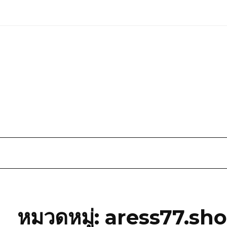
Skip
to
content
หมวดหมู่:
aress77.sh