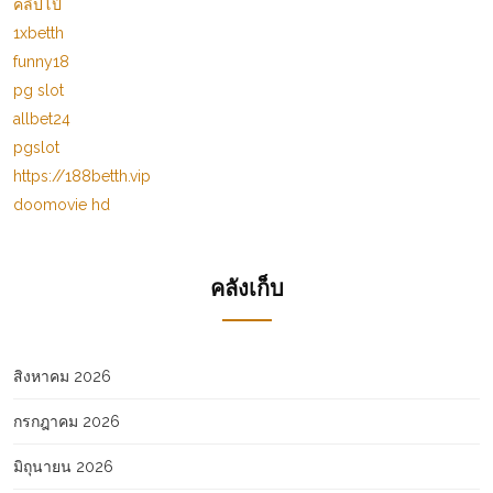
คลิปโป๊
1xbetth
funny18
pg slot
allbet24
pgslot
https://188betth.vip
doomovie hd
คลังเก็บ
สิงหาคม 2026
กรกฎาคม 2026
มิถุนายน 2026