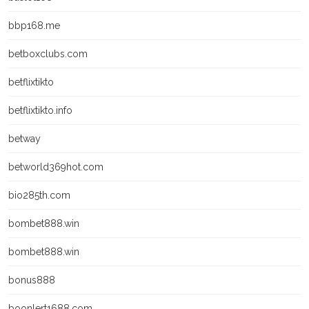
bbp168.me
betboxclubs.com
betflixtikto
betflixtikto.info
betway
betworld369hot.com
bio285th.com
bombet888.win
bombet888.win
bonus888
boonlert1688.com