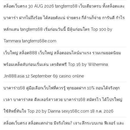
สล็อตเว็บตรง 30 AUG 2026 tangtem168 เว็บเดียวครบ ทั้งสล็อตและ
บาคาร่า ฝากไม่ถึงร้อย ได้สอยตังแน่ จ่ายตรง กี่ล้านก็จ่าย การันตี กำไร
หลักแสน tangtem168 เริ่มก่อนวันนี้ มีลุ้นก่อนใคร Top 100 by
Tammara tangtem168e.com
เว็บใหญ่ สล็อต888 เว็บใหญ่ สล็อตออนไลน์มาแรง รวมเกมยอดนิยม
พร้อมเคล็ดลับก่อนเริ่มเล่น เครดิตฟรี Top 16 by Wilhemina
Jin888.asia 12 September 69 casino online
บาคาร่า168 คู่มือเลือกเว็บไพ่ที่ควรรู้ ทุกยอดฝาก 10% ถอนได้จริงทุก
เวลา บาคาร่าสด ดีลเลอร์สาวสวย บาคาร่า168 สมัครไว ได้โปรใหญ่
ใช้สิทธิ์ทันใจ Top 20 by Dianna sexy168c.com 18 ก.ค. 2026
สล็อตเว็บตรง สล็อตแตกง่าย มีจริงไหม? เจาะลึกระบบเกม ฟีเจอร์ และ