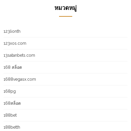
หมวดหมู่
123lionth
123xos.com
13satanbets.com
168 สล็อต
1688vegasx.com
168pg
168สล็อต
188bet
188betth