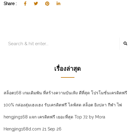
Share :
เรื่องล่าสุด
สล็อต168 เกมเดิมพัน ที่สร้างความบันเทิง ดีที่สุด โปรโมชั่นเครดิตฟรี
100% กล่องสุ่มเฮงเฮง รับเครดิตฟรี ไลฟ์สด สล็อต ยิงปลา กีฬา ไพ่
hengjing168 แจก เครดิตฟรี เยอะที่สุด Top 72 by Mora
Hengjing168d.com 21 Sep 26