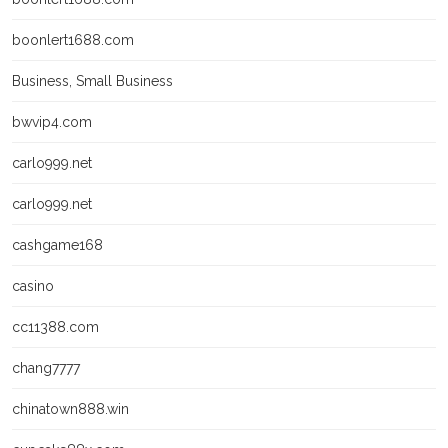
boonlert1688.com
Business, Small Business
bwvip4.com
carlo999.net
carlo999.net
cashgame168
casino
cc11388.com
chang7777
chinatown888.win