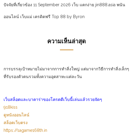
ปัจจัยที่เกี่ยวข้อง 11 September 2026 เว็บ แตกง่าย jin888.asia พนัน
ออนไลน์ เว็บแม่ เครดิตฟรี Top 88 by Byron
ความเห็นล่าสุด
การบรรลุเป้าหมายไม่มาจากการทำสิ่งใหญ่ แต่มาจากวิธีการทำสิ่งเล็กๆ
ที่รับรองตัวตนรวมทั้งความอุตสาหะแต่ละวัน
เว็บสล็อตและบาคาร่าของโครตดีเว็บนี้เล่นแล้วรวยจัดๆ
918kiss
ดูหนังออนไลน์
สล็อตเว็บตรง
https://sagame168th.in