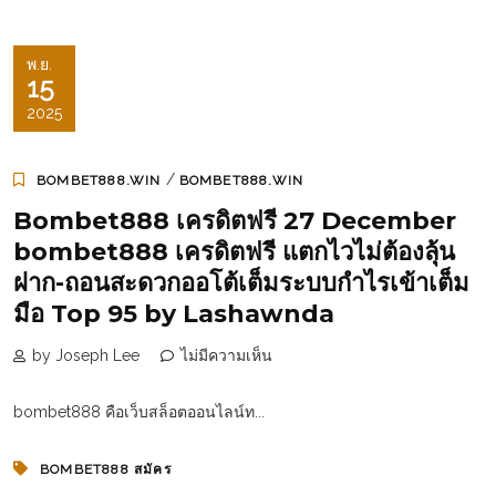
พ.ย.
15
2025
/
BOMBET888.WIN
BOMBET888.WIN
Bombet888 เครดิตฟรี 27 December
bombet888 เครดิตฟรี แตกไวไม่ต้องลุ้น
ฝาก-ถอนสะดวกออโต้เต็มระบบกำไรเข้าเต็ม
มือ Top 95 by Lashawnda
by Joseph Lee
ไม่มีความเห็น
bombet888 คือเว็บสล็อตออนไลน์ท...
BOMBET888 สมัคร