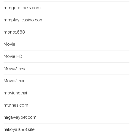
mmgoldsbets.com
mmplay-casino.com
mono1688
Movie
Movie HD
Movie2free
Movie2thai
moviehdthai
mwin9s.com
nagawaybet.com
nakoya1688.site