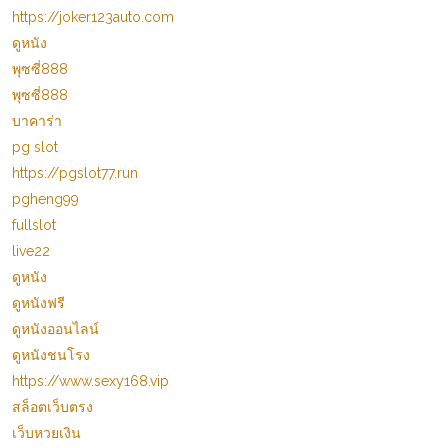
https://joker123auto.com
ดูหนัง
พุซซี่888
พุซซี่888
บาคาร่า
pg slot
https://pgslot77.run
pgheng99
fullslot
live22
ดูหนัง
ดูหนังฟรี
ดูหนังออนไลน์
ดูหนังชนโรง
https://www.sexy168.vip
สล็อตเว็บตรง
เว็บหวยเงิน