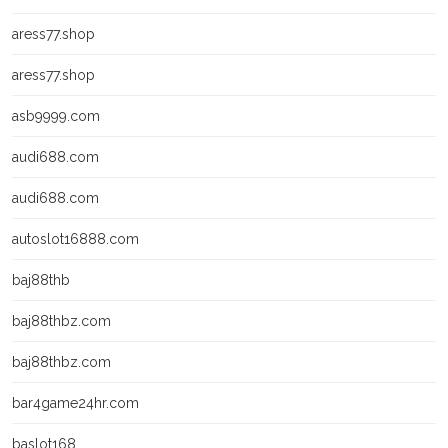
aress77.shop
aress77.shop
asb9999.com
audi688.com
audi688.com
autoslot16888.com
baj88thb
baj88thbz.com
baj88thbz.com
bar4game24hr.com
baslot168