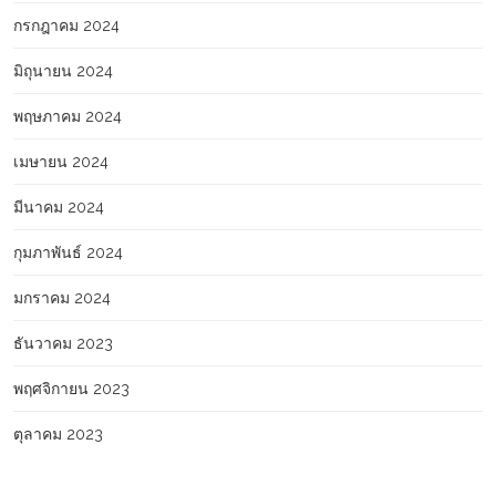
กรกฎาคม 2024
มิถุนายน 2024
พฤษภาคม 2024
เมษายน 2024
มีนาคม 2024
กุมภาพันธ์ 2024
มกราคม 2024
ธันวาคม 2023
พฤศจิกายน 2023
ตุลาคม 2023