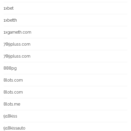
1xbet
1xbetth
1xgameth.com
789pluss.com
789pluss.com
888pg
8lots.com
8lots.com
8lots.me
918kiss
918kissauto