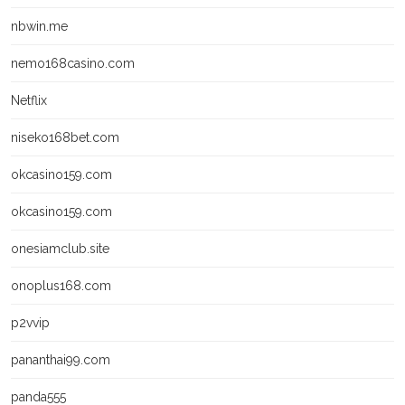
nbwin.me
nemo168casino.com
Netflix
niseko168bet.com
okcasino159.com
okcasino159.com
onesiamclub.site
onoplus168.com
p2vvip
pananthai99.com
panda555