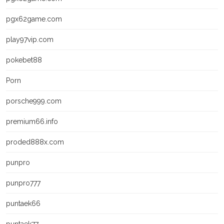
pgx62game.com
play97vip.com
pokebet88
Porn
porsche999.com
premium66.info
proded888x.com
punpro
punpro777
puntaek66