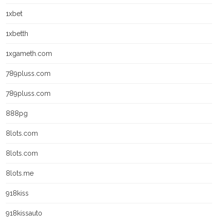
1xbet
1xbetth
1xgameth.com
789pluss.com
789pluss.com
888pg
8lots.com
8lots.com
8lots.me
918kiss
918kissauto