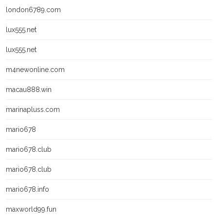
london6789.com
lux555.net
lux555.net
m4newonline.com
macau888.win
marinapluss.com
mario678
mario678.club
mario678.club
mario678.info
maxworld99.fun