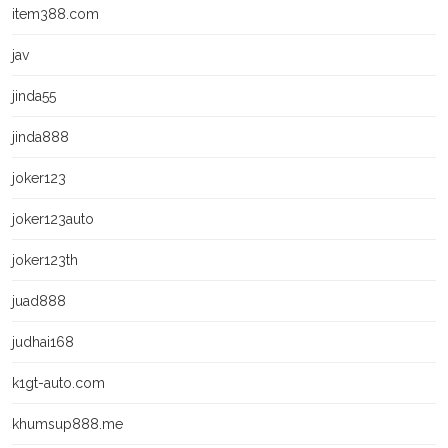
item388.com
jav
jinda55
jinda888
joker123
joker123auto
joker123th
juad888
judhai168
k1gt-auto.com
khumsup888.me