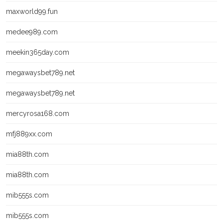
maxworld99.fun
medee989.com
meekin365day.com
megawaysbet789.net
megawaysbet789.net
mercyrosa168.com
mfj889xx.com
mia88th.com
mia88th.com
mib555s.com
mib555s.com