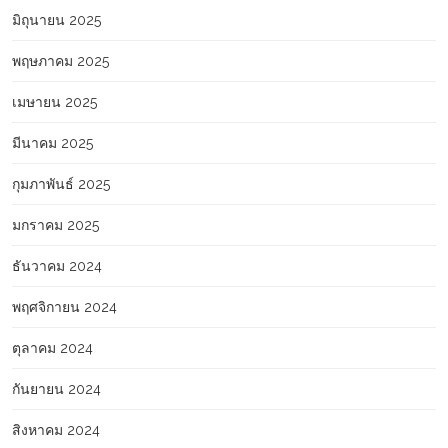
มิถุนายน 2025
พฤษภาคม 2025
เมษายน 2025
มีนาคม 2025
กุมภาพันธ์ 2025
มกราคม 2025
ธันวาคม 2024
พฤศจิกายน 2024
ตุลาคม 2024
กันยายน 2024
สิงหาคม 2024