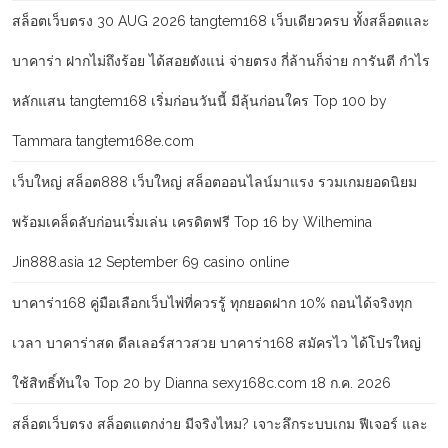
สล็อตเว็บตรง 30 AUG 2026 tangtem168 เว็บเดียวครบ ทั้งสล็อตและ
บาคาร่า ฝากไม่ถึงร้อย ได้สอยตังแน่ จ่ายตรง กี่ล้านก็จ่าย การันตี กำไร
หลักแสน tangtem168 เริ่มก่อนวันนี้ มีลุ้นก่อนใคร Top 100 by
Tammara tangtem168e.com
เว็บใหญ่ สล็อต888 เว็บใหญ่ สล็อตออนไลน์มาแรง รวมเกมยอดนิยม
พร้อมเคล็ดลับก่อนเริ่มเล่น เครดิตฟรี Top 16 by Wilhemina
Jin888.asia 12 September 69 casino online
บาคาร่า168 คู่มือเลือกเว็บไพ่ที่ควรรู้ ทุกยอดฝาก 10% ถอนได้จริงทุก
เวลา บาคาร่าสด ดีลเลอร์สาวสวย บาคาร่า168 สมัครไว ได้โปรใหญ่
ใช้สิทธิ์ทันใจ Top 20 by Dianna sexy168c.com 18 ก.ค. 2026
สล็อตเว็บตรง สล็อตแตกง่าย มีจริงไหม? เจาะลึกระบบเกม ฟีเจอร์ และ