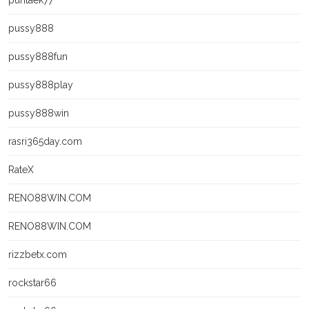
puntaek77
pussy888
pussy888fun
pussy888play
pussy888win
rasri365day.com
RateX
RENO88WIN.COM
RENO88WIN.COM
rizzbetx.com
rockstar66