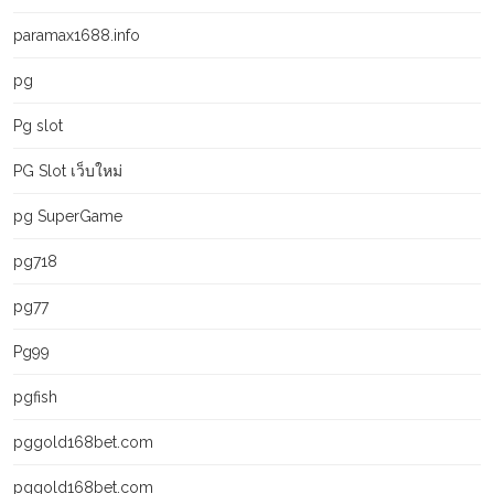
paramax1688.info
pg
Pg slot
PG Slot เว็บใหม่
pg SuperGame
pg718
pg77
Pg99
pgfish
pggold168bet.com
pggold168bet.com