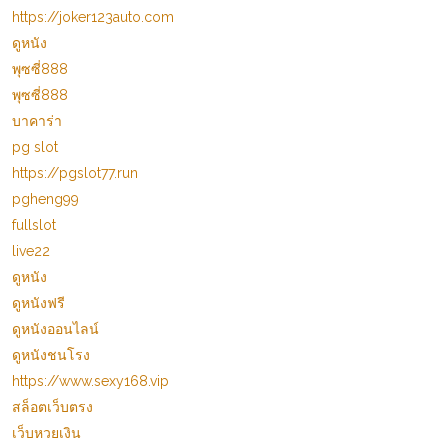
https://joker123auto.com
ดูหนัง
พุซซี่888
พุซซี่888
บาคาร่า
pg slot
https://pgslot77.run
pgheng99
fullslot
live22
ดูหนัง
ดูหนังฟรี
ดูหนังออนไลน์
ดูหนังชนโรง
https://www.sexy168.vip
สล็อตเว็บตรง
เว็บหวยเงิน