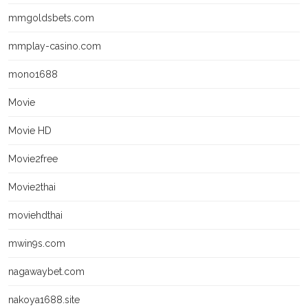
mmgoldsbets.com
mmplay-casino.com
mono1688
Movie
Movie HD
Movie2free
Movie2thai
moviehdthai
mwin9s.com
nagawaybet.com
nakoya1688.site