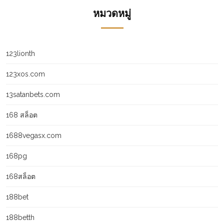
หมวดหมู่
123lionth
123xos.com
13satanbets.com
168 สล็อต
1688vegasx.com
168pg
168สล็อต
188bet
188betth