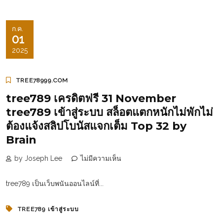
ก.ค.
01
2025
TREE78999.COM
tree789 เครดิตฟรี 31 November
tree789 เข้าสู่ระบบ สล็อตแตกหนักไม่พักไม่
ต้องแจ้งสลิปโบนัสแจกเต็ม Top 32 by
Brain
by Joseph Lee
ไม่มีความเห็น
tree789 เป็นเว็บพนันออนไลน์ที่...
TREE789 เข้าสู่ระบบ