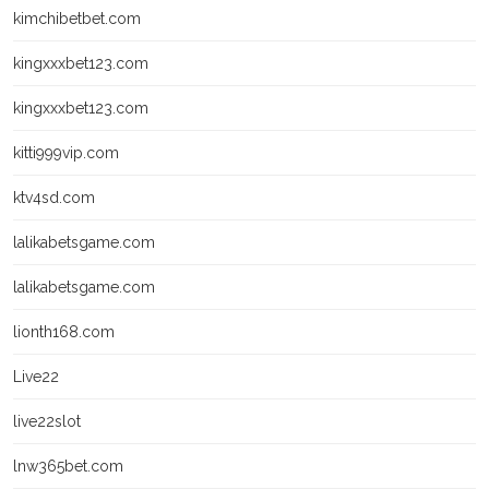
kimchibetbet.com
kingxxxbet123.com
kingxxxbet123.com
kitti999vip.com
ktv4sd.com
lalikabetsgame.com
lalikabetsgame.com
lionth168.com
Live22
live22slot
lnw365bet.com