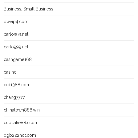
Business, Small Business
bwvip4.com
carlo999.net
carlo999.net
cashgame168
casino
cc11388.com
chang7777
chinatown888.win
cupcake88x.com
dgb222hot.com