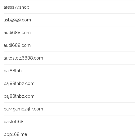
aress77.shop
asb9999.com
audi688.com
audi688.com
autoslot16888.com
baj88thb
baj88thbz.com
baj88thbz.com
bar4game24hr.com
baslot168
bbp168.me