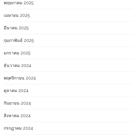
พฤษภาคม 2025
เมษายน 2025
มีนาคม 2025
กุมภาพันธ์ 2025
มกราคม 2025
ธันวาคม 2024
พฤศจิกายน 2024
ตุลาคม 2024
กันยายน 2024
สิงหาคม 2024
กรกฎาคม 2024