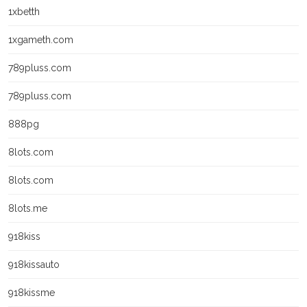
1xbetth
1xgameth.com
789pluss.com
789pluss.com
888pg
8lots.com
8lots.com
8lots.me
918kiss
918kissauto
918kissme