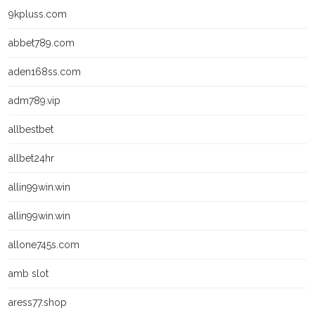
9kpluss.com
abbet789.com
aden168ss.com
adm789.vip
allbestbet
allbet24hr
allin99win.win
allin99win.win
allone745s.com
amb slot
aress77.shop