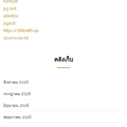
funny18
pg slot
allbet24
pgslot
https://188betth.vip
doomovie hd
คลังเก็บ
สิงหาคม 2026
กรกฎาคม 2026
มิถุนายน 2026
พฤษภาคม 2026