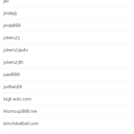
jav
jinda55
jinda888
joker123
joker123auto
joker123th
juad888
judhai168
k1gt-auto.com
khumsup888.me
kimchibetbet.com