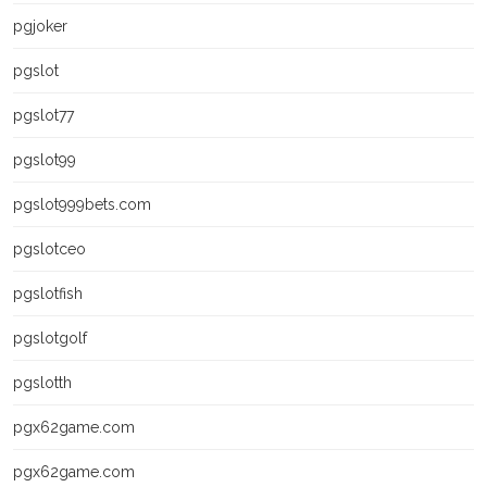
pgjoker
pgslot
pgslot77
pgslot99
pgslot999bets.com
pgslotceo
pgslotfish
pgslotgolf
pgslotth
pgx62game.com
pgx62game.com