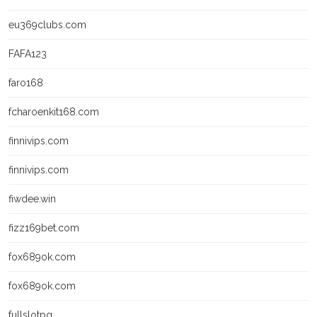
eu369clubs.com
FAFA123
faro168
fcharoenkit168.com
finnivips.com
finnivips.com
fiwdee.win
fizz169bet.com
fox689ok.com
fox689ok.com
fullslotpg