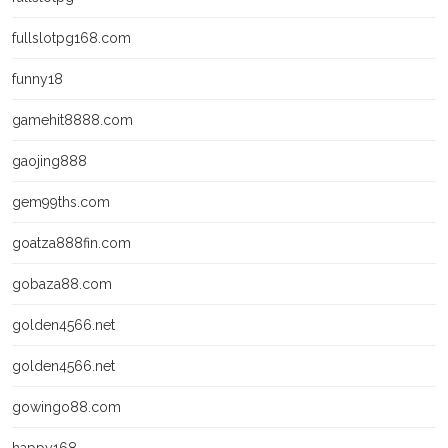
fullslotpg168.com
funny18
gamehit8888.com
gaojing888
gem99ths.com
goatza888fin.com
gobaza88.com
golden4566.net
golden4566.net
gowingo88.com