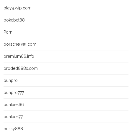
play97vip.com
pokebet88
Porn
porsche999.com
premium66.info
proded888x.com
punpro
punpro777
puntaek66
puntaek77
pussy888