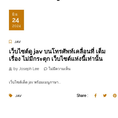
มิ.ย.
24
2024
JAV
เว็บไซต์ดู jav บนโทรศัพท์เคลื่อนที่ เต็ม
เรื่อง ไม่มีกระตุก เว็บไซต์แห่งนี้เท่านั้น
by Joseph Lee
ไม่มีความเห็น
เว็บไซต์เด็ด jav พร้อมเมนูภาษา...
Share :
JAV