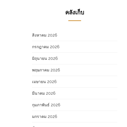
คลังเก็บ
สิงหาคม 2026
กรกฎาคม 2026
มิถุนายน 2026
พฤษภาคม 2026
เมษายน 2026
มีนาคม 2026
กุมภาพันธ์ 2026
มกราคม 2026