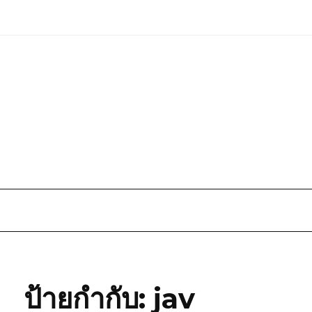
Skip
to
content
ป้ายกำกับ:
jav