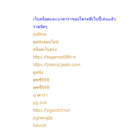
เว็บสล็อตและบาคาร่าของโครตดีเว็บนี้เล่นแล้ว
รวยจัดๆ
918kiss
ดูหนังออนไลน์
สล็อตเว็บตรง
https://sagame168th.in
https://joker123auto.com
ดูหนัง
พุซซี่888
พุซซี่888
บาคาร่า
pg slot
https://pgslot77.run
pgheng99
fullslot