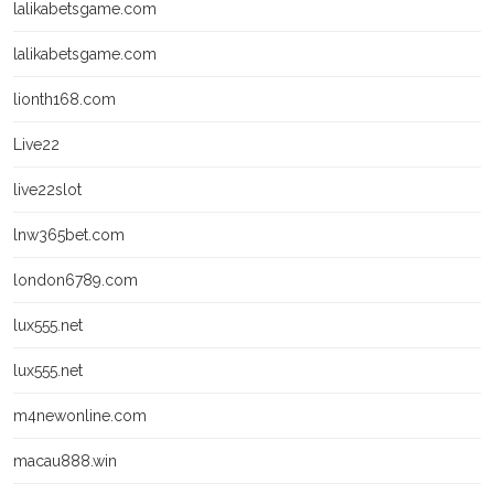
lalikabetsgame.com
lalikabetsgame.com
lionth168.com
Live22
live22slot
lnw365bet.com
london6789.com
lux555.net
lux555.net
m4newonline.com
macau888.win