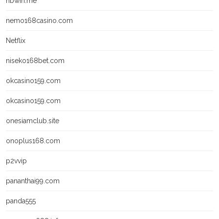
nbwin.me
nemo168casino.com
Netflix
niseko168bet.com
okcasino159.com
okcasino159.com
onesiamclub.site
onoplus168.com
p2vvip
pananthai99.com
panda555