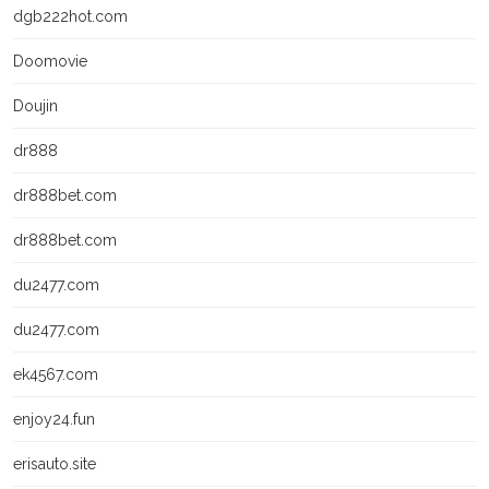
dgb222hot.com
Doomovie
Doujin
dr888
dr888bet.com
dr888bet.com
du2477.com
du2477.com
ek4567.com
enjoy24.fun
erisauto.site