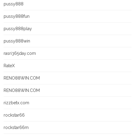
pussy888
pussy888fun
pussy888play
pussy888win
rasri365day.com
RateX
RENO88WIN.COM
RENO88WIN.COM
rizzbetx.com
rockstar66
rockstar66m