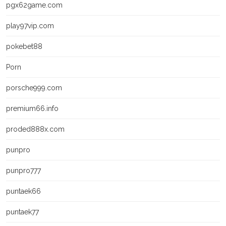
pgx62game.com
play97vip.com
pokebet88
Porn
porsche999.com
premium66.info
proded888x.com
punpro
punpro777
puntaek66
puntaek77