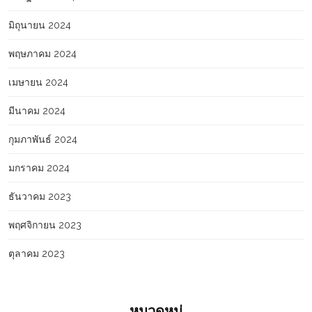
มิถุนายน 2024
พฤษภาคม 2024
เมษายน 2024
มีนาคม 2024
กุมภาพันธ์ 2024
มกราคม 2024
ธันวาคม 2023
พฤศจิกายน 2023
ตุลาคม 2023
หมวดหมู่