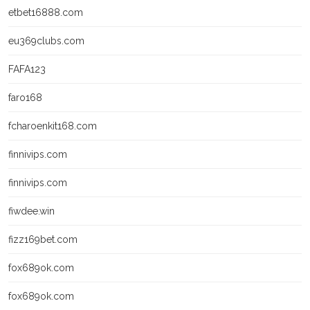
etbet16888.com
eu369clubs.com
FAFA123
faro168
fcharoenkit168.com
finnivips.com
finnivips.com
fiwdee.win
fizz169bet.com
fox689ok.com
fox689ok.com