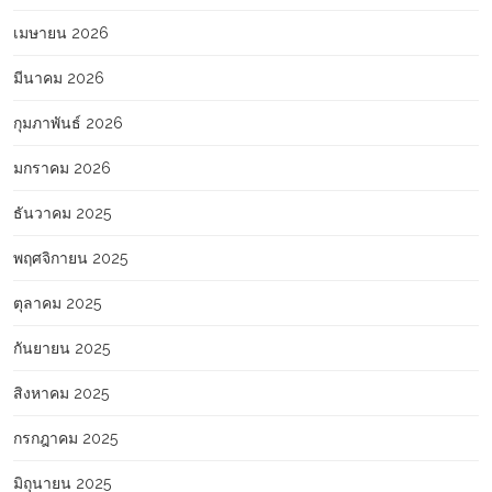
เมษายน 2026
มีนาคม 2026
กุมภาพันธ์ 2026
มกราคม 2026
ธันวาคม 2025
พฤศจิกายน 2025
ตุลาคม 2025
กันยายน 2025
สิงหาคม 2025
กรกฎาคม 2025
มิถุนายน 2025