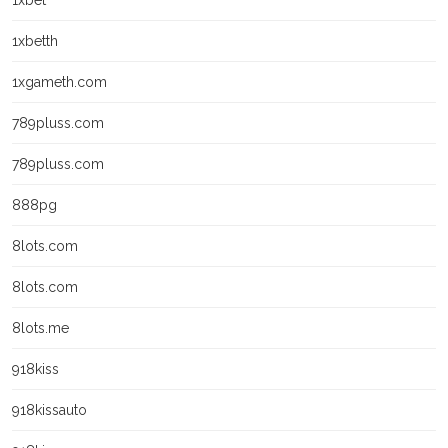
1xbet
1xbetth
1xgameth.com
789pluss.com
789pluss.com
888pg
8lots.com
8lots.com
8lots.me
918kiss
918kissauto