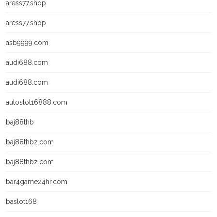
aress77.shop
aress77.shop
asb9999.com
audi688.com
audi688.com
autoslot16888.com
baj88thb
baj88thbz.com
baj88thbz.com
bar4game24hr.com
baslot168