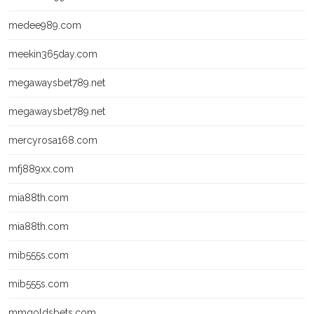
medee989.com
meekin365day.com
megawaysbet789.net
megawaysbet789.net
mercyrosa168.com
mfj889xx.com
mia88th.com
mia88th.com
mib555s.com
mib555s.com
mmgoldsbets.com