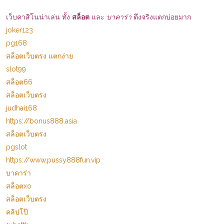
เว็บคาสิโนน่าเล่น ทั้ง
สล็อต
และ
บาคาร่า
ตึงจริงแตกบ่อยมาก
joker123
pg168
สล็อตเว็บตรง แตกง่าย
slot99
สล็อต66
สล็อตเว็บตรง
judhai168
https://bonus888.asia
สล็อตเว็บตรง
pgslot
https://www.pussy888fun.vip
บาคาร่า
สล็อตxo
สล็อตเว็บตรง
คลิปโป๊