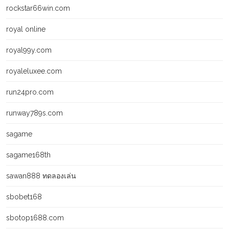
rockstar66win.com
royal online
royal99y.com
royaleluxee.com
run24pro.com
runway789s.com
sagame
sagame168th
sawan888 ทดลองเล่น
sbobet168
sbotop1688.com