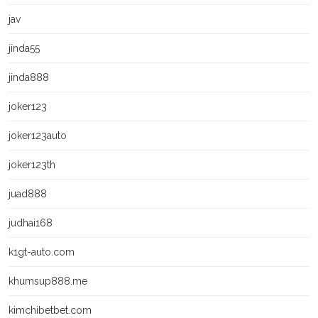
jav
jinda55
jinda888
joker123
joker123auto
joker123th
juad888
judhai168
k1gt-auto.com
khumsup888.me
kimchibetbet.com