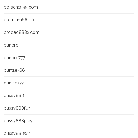
porsche999.com
premium66.info
proded888x.com
punpro
punpro777
puntaek66
puntaek77
pussy888
pussy888fun
pussy888play
pussy888win