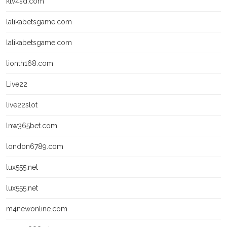
ktv4sd.com
lalikabetsgame.com
lalikabetsgame.com
lionth168.com
Live22
live22slot
lnw365bet.com
london6789.com
lux555.net
lux555.net
m4newonline.com