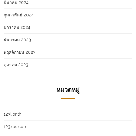
มีนาคม 2024
กุมภาพันธ์ 2024
มกราคม 2024
ธันวาคม 2023
พฤศจิกายน 2023
ตุลาคม 2023
หมวดหมู่
123lionth
123xos.com