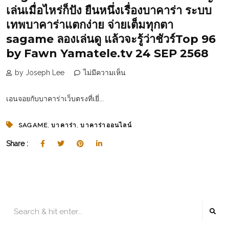
เล่นเมื่อไหร่ก็ปัง ยืนหนึ่งเรื่องบาคาร่า ระบบ
เทพบาคาร่าแตกง่าย จ่ายเต็มทุกตา
sagame ลองเล่นดู แล้วจะรู้ว่าชัวร์Top 96
by Fawn Yamatele.tv 24 SEP 2568
by Joseph Lee
ไม่มีความเห็น
เอนจอยกับบาคาร่าเว็บตรงที่เยี่...
,
,
SAGAME
บาคาร่า
บาคาร่าออนไลน์
Share :