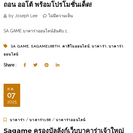
ถอน ออโต้ พร้อมโปรโมชั่นเด็ด!
by Joseph Lee
ไม่มีความเห็น
SA GAME บาคาร่าออนไลน์อันดับ 1...
,
,
,
,
SA GAME
SAGAME168TH
คาสิโนออนไลน์
บาคาร่า
บาคาร่า
ออนไลน์
Share :
ส.ค.
07
2025
/
/
บาคาร่า
บาคาร่า168
บาคาร่าออนไลน์
Sagame ครองบัลลังก์เว็บบาคาร่าเจ้าใหญ่