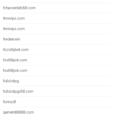
fcharoenkit168.com
finnivips.com
finnivips.com
fiwdee.win
fizz169bet.com
fox689ok.com
fox689ok.com
fullslotpg
fullslotpg168.com
funny18
gamehit8888.com