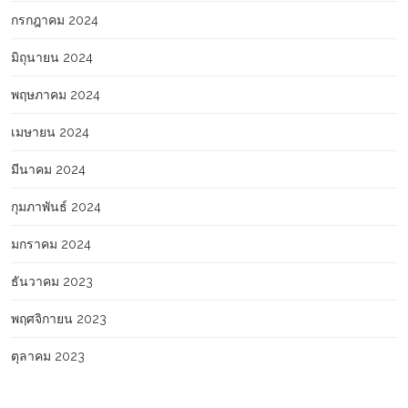
กรกฎาคม 2024
มิถุนายน 2024
พฤษภาคม 2024
เมษายน 2024
มีนาคม 2024
กุมภาพันธ์ 2024
มกราคม 2024
ธันวาคม 2023
พฤศจิกายน 2023
ตุลาคม 2023