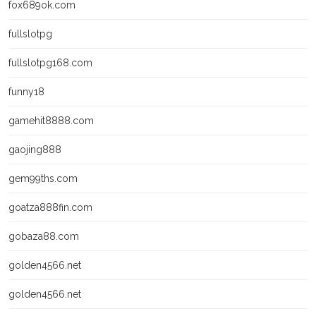
fox689ok.com
fullslotpg
fullslotpg168.com
funny18
gamehit8888.com
gaojing888
gem99ths.com
goatza888fin.com
gobaza88.com
golden4566.net
golden4566.net