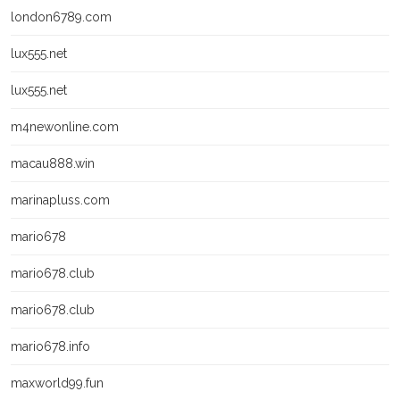
london6789.com
lux555.net
lux555.net
m4newonline.com
macau888.win
marinapluss.com
mario678
mario678.club
mario678.club
mario678.info
maxworld99.fun