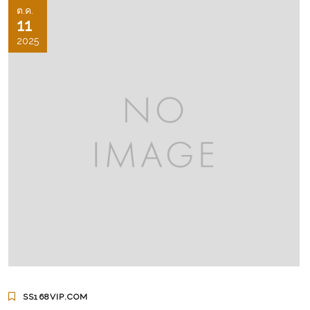
ต.ค.
11
2025
SS168VIP.COM