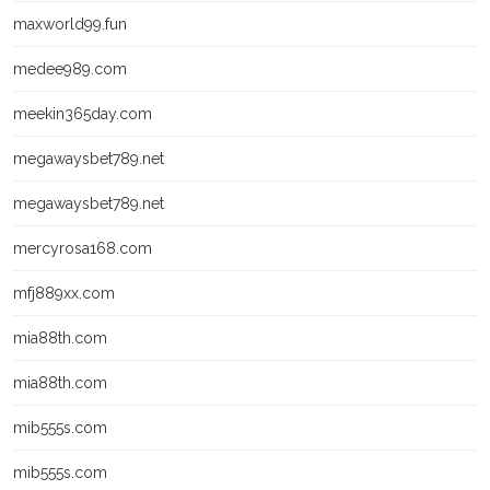
maxworld99.fun
medee989.com
meekin365day.com
megawaysbet789.net
megawaysbet789.net
mercyrosa168.com
mfj889xx.com
mia88th.com
mia88th.com
mib555s.com
mib555s.com