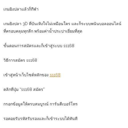
เกมยิงปลาแล้วก็กีฬา
เกมยิงปลา 3D ที่บันเทิงใจไม่เหมือนใคร และก็ระบบพนันบอลออนไลน์
ที่ครอบคลุมทุกลีก พร้อมค่าน้ำประปาเยี่ยมที่สุด
ขั้นตอนการสมัครและก็เข้าสู่ระบบ ss168
วิธีการสมัคร ss168
เข้าสู่หน้าเว็บไซต์หลักของ
ss168
คลิกที่ปุ่ม “ss168 สมัคร”
กรอกข้อมูลให้ครบสมบูรณ์ การันตีเบอร์โทร
รอคอยรับรหัสรับรองและก็เข้าระบบได้ทันที