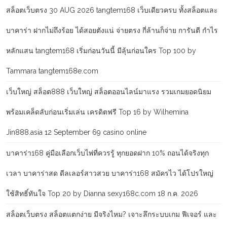
สล็อตเว็บตรง 30 AUG 2026 tangtem168 เว็บเดียวครบ ทั้งสล็อตและ
บาคาร่า ฝากไม่ถึงร้อย ได้สอยตังแน่ จ่ายตรง กี่ล้านก็จ่าย การันตี กำไร
หลักแสน tangtem168 เริ่มก่อนวันนี้ มีลุ้นก่อนใคร Top 100 by
Tammara tangtem168e.com
เว็บใหญ่ สล็อต888 เว็บใหญ่ สล็อตออนไลน์มาแรง รวมเกมยอดนิยม
พร้อมเคล็ดลับก่อนเริ่มเล่น เครดิตฟรี Top 16 by Wilhemina
Jin888.asia 12 September 69 casino online
บาคาร่า168 คู่มือเลือกเว็บไพ่ที่ควรรู้ ทุกยอดฝาก 10% ถอนได้จริงทุก
เวลา บาคาร่าสด ดีลเลอร์สาวสวย บาคาร่า168 สมัครไว ได้โปรใหญ่
ใช้สิทธิ์ทันใจ Top 20 by Dianna sexy168c.com 18 ก.ค. 2026
สล็อตเว็บตรง สล็อตแตกง่าย มีจริงไหม? เจาะลึกระบบเกม ฟีเจอร์ และ