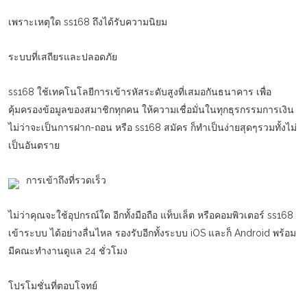
เพราะเหตุใด ss168 ถึงได้รับความนิยม
ระบบที่เสถียรและปลอดภัย
ss168 ใช้เทคโนโลยีการเข้ารหัสระดับสูงที่เสมอกันธนาคาร เพื่อ
คุ้มครองข้อมูลของสมาชิกทุกคน ให้ความเชื่อมั่นในทุกธุรกรรมการเงิน
ไม่ว่าจะเป็นการฝาก-ถอน หรือ ss168 สมัคร ก็ทำเป็นง่ายสุดๆรวมทั้งไม่
เป็นอันตราย
การเข้าถึงที่รวดเร็ว
ไม่ว่าคุณจะใช้อุปกรณ์ใด อีกทั้งมือถือ แท็บเล็ต หรือคอมพิวเตอร์ ss168
เข้าระบบ ได้อย่างลื่นไหล รองรับอีกทั้งระบบ iOS และก็ Android พร้อม
มีคณะทำงานดูแล 24 ชั่วโมง
โปรโมชั่นที่ตอบโจทย์