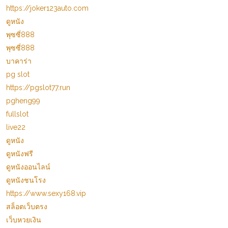
https://joker123auto.com
ดูหนัง
พุซซี่888
พุซซี่888
บาคาร่า
pg slot
https://pgslot77.run
pgheng99
fullslot
live22
ดูหนัง
ดูหนังฟรี
ดูหนังออนไลน์
ดูหนังชนโรง
https://www.sexy168.vip
สล็อตเว็บตรง
เว็บหวยเงิน