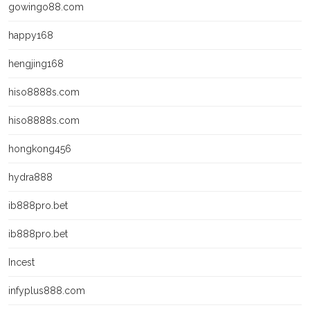
gowingo88.com
happy168
hengjing168
hiso8888s.com
hiso8888s.com
hongkong456
hydra888
ib888pro.bet
ib888pro.bet
Incest
infyplus888.com