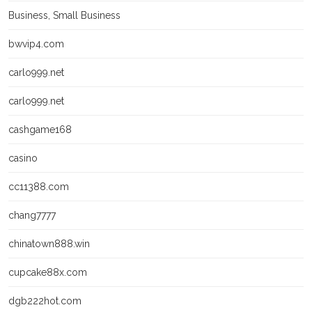
Business, Small Business
bwvip4.com
carlo999.net
carlo999.net
cashgame168
casino
cc11388.com
chang7777
chinatown888.win
cupcake88x.com
dgb222hot.com