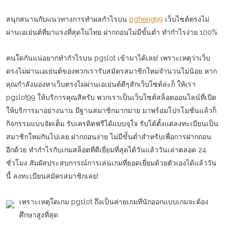
สนุกสนานกับแนวทางการทำผลกำไรบน
pgheng99
เว็บไซต์ตรงไม่
ผ่านเอเย่นต์ที่มาแรงที่สุดในไทย ฝากถอนไม่มีขั้นต่ำ ทำกำไรง่าย 100%
คนใดกันแน่อยากทำกำไรบน pgslot เข้ามาได้เลย! เพราะเหตุว่าเว็บ
ตรงไม่ผ่านเอเย่นต์ของพวกเรารับสมัครสมาชิกใหม่จำนวนไม่น้อย หาก
คุณกำลังมองหาเว็บตรงไม่ผ่านเอเย่นต์ดีๆสักเว็บไซต์ล่ะก็ ให้เรา
pgslot99 ให้บริการคุณสิครับ พวกเราเป็นเว็บไซต์สล็อตออนไลน์ที่เปิด
ให้บริการมาอย่างนาน มีฐานสมาชิกมากมาย มาพร้อมโปรโมชั่นแล้วก็
กิจกรรมแบบจัดเต็ม รับเครดิตฟรีได้แบบจุใจ รับได้ตั้งแต่ลงทะเบียนเป็น
สมาชิกใหม่กันไปเลย ฝากถอนง่าย ไม่มีขั้นต่ำสำหรับเพื่อการฝากถอน
อีกด้วย ทำกำไรกับเกมสล็อตที่ดีเยี่ยมที่สุดได้วันแล้ววันเล่าตลอด 24
ชั่วโมง สัมผัสประสบการณ์การเล่นเกมที่ยอดเยี่ยมด้วยตัวเองได้แล้ววัน
นี้ ลงทะเบียนสมัครสมาชิกเลย!
เพราะเหตุใดเกม pgslot ถึงเป็นค่ายเกมที่นักออกแบบเกมจะต้อง
ศึกษาสูงที่สุด