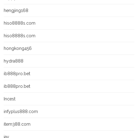
hengjing168
hiso8888s.com
hiso8888s.com
hongkong456
hydra888
ib888pro.bet
ib888pro.bet
Incest
infyplus888.com
item388.com
jav