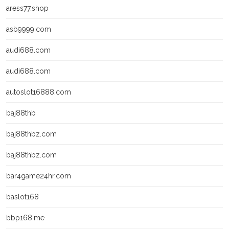
aress77.shop
asb9999.com
audi688.com
audi688.com
autoslot16888.com
baj88thb
baj88thbz.com
baj88thbz.com
bar4game24hr.com
baslot168
bbp168.me