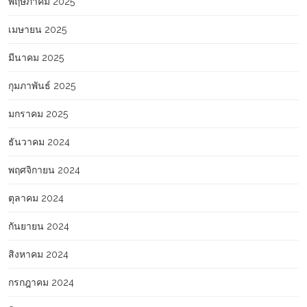
พฤษภาคม 2025
เมษายน 2025
มีนาคม 2025
กุมภาพันธ์ 2025
มกราคม 2025
ธันวาคม 2024
พฤศจิกายน 2024
ตุลาคม 2024
กันยายน 2024
สิงหาคม 2024
กรกฎาคม 2024