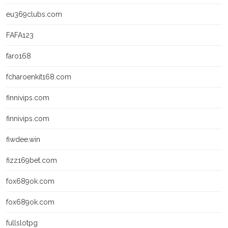
eu369clubs.com
FAFA123
faro168
fcharoenkit168.com
finnivips.com
finnivips.com
fiwdee.win
fizz169bet.com
fox689ok.com
fox689ok.com
fullslotpg