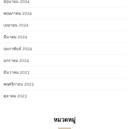
มิถุนายน 2024
พฤษภาคม 2024
เมษายน 2024
มีนาคม 2024
กุมภาพันธ์ 2024
มกราคม 2024
ธันวาคม 2023
พฤศจิกายน 2023
ตุลาคม 2023
หมวดหมู่