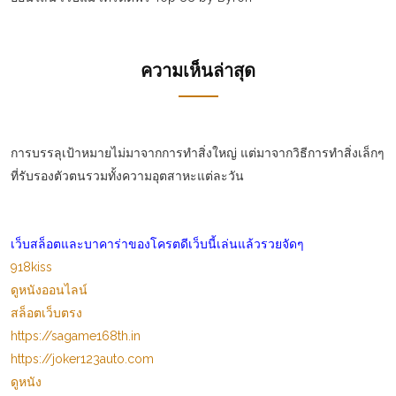
ความเห็นล่าสุด
การบรรลุเป้าหมายไม่มาจากการทำสิ่งใหญ่ แต่มาจากวิธีการทำสิ่งเล็กๆ
ที่รับรองตัวตนรวมทั้งความอุตสาหะแต่ละวัน
เว็บสล็อตและบาคาร่าของโครตดีเว็บนี้เล่นแล้วรวยจัดๆ
918kiss
ดูหนังออนไลน์
สล็อตเว็บตรง
https://sagame168th.in
https://joker123auto.com
ดูหนัง