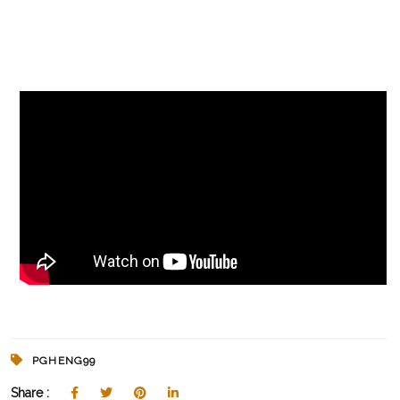
PGHENG99
Share :