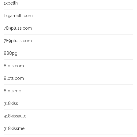
1xbetth
1xgameth.com
789pluss.com
789pluss.com
888pg
8lots.com
8lots.com
8lots.me
918kiss
918kissauto
918kissme