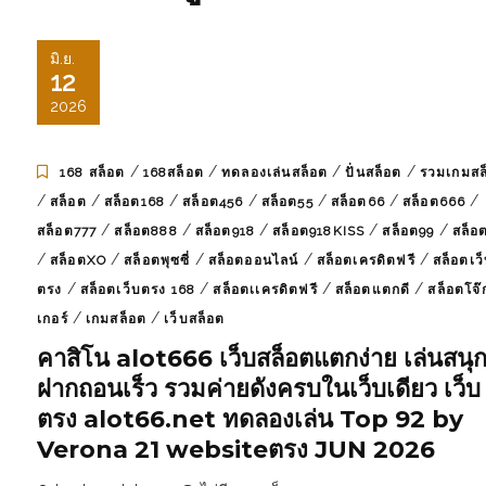
มิ.ย.
12
2026
/
/
/
/
168 สล็อต
168สล็อต
ทดลองเล่นสล็อต
ปั่นสล็อต
รวมเกมสล
/
/
/
/
/
/
/
สล็อต
สล็อต168
สล็อต456
สล็อต55
สล็อต66
สล็อต666
/
/
/
/
/
สล็อต777
สล็อต888
สล็อต918
สล็อต918KISS
สล็อต99
สล็อ
/
/
/
/
/
สล็อตXO
สล็อตพุซซี่
สล็อตออนไลน์
สล็อตเครดิตฟรี
สล็อตเว
/
/
/
/
ตรง
สล็อตเว็บตรง 168
สล็อตเเครดิตฟรี
สล็อตแตกดี
สล็อตโจ๊
/
/
เกอร์
เกมสล็อต
เว็บสล็อต
คาสิโน alot666 เว็บสล็อตแตกง่าย เล่นสนุ
ฝากถอนเร็ว รวมค่ายดังครบในเว็บเดียว เว็บ
ตรง alot66.net ทดลองเล่น Top 92 by
Verona 21 websiteตรง JUN 2026