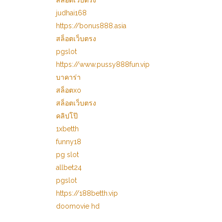
สล็อตเว็บตรง
judhai168
https://bonus888.asia
สล็อตเว็บตรง
pgslot
https://www.pussy888fun.vip
บาคาร่า
สล็อตxo
สล็อตเว็บตรง
คลิปโป๊
1xbetth
funny18
pg slot
allbet24
pgslot
https://188betth.vip
doomovie hd