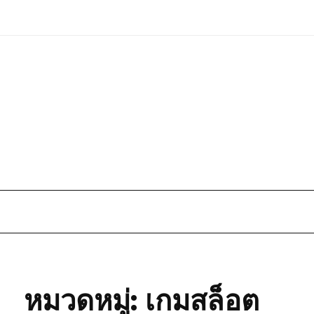
Skip
to
content
หมวดหมู่:
เกมสล็อต