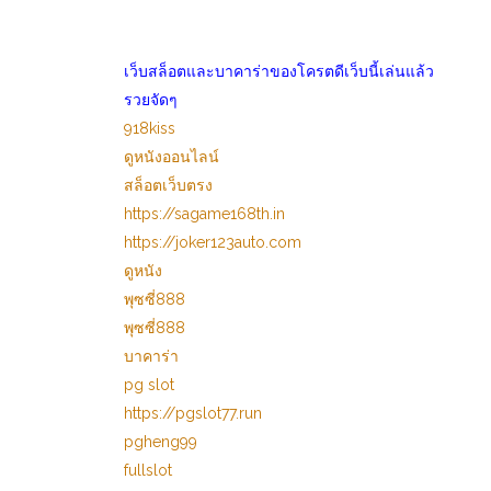
เว็บสล็อตและบาคาร่าของโครตดีเว็บนี้เล่นแล้ว
รวยจัดๆ
918kiss
ดูหนังออนไลน์
สล็อตเว็บตรง
https://sagame168th.in
https://joker123auto.com
ดูหนัง
พุซซี่888
พุซซี่888
บาคาร่า
pg slot
https://pgslot77.run
pgheng99
fullslot