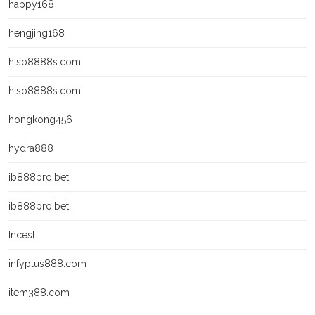
happy168
hengjing168
hiso8888s.com
hiso8888s.com
hongkong456
hydra888
ib888pro.bet
ib888pro.bet
Incest
infyplus888.com
item388.com