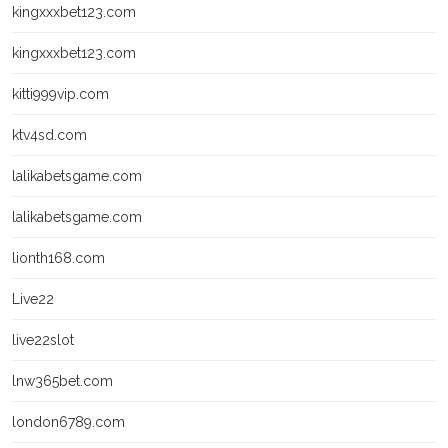
kingxxxbet123.com
kingxxxbet123.com
kitti999vip.com
ktv4sd.com
lalikabetsgame.com
lalikabetsgame.com
lionth168.com
Live22
live22slot
lnw365bet.com
london6789.com