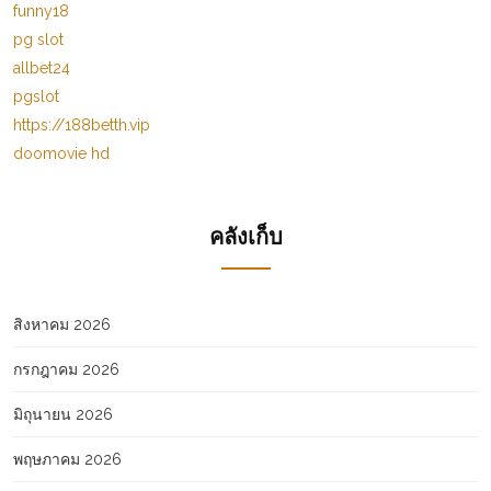
funny18
pg slot
allbet24
pgslot
https://188betth.vip
doomovie hd
คลังเก็บ
สิงหาคม 2026
กรกฎาคม 2026
มิถุนายน 2026
พฤษภาคม 2026