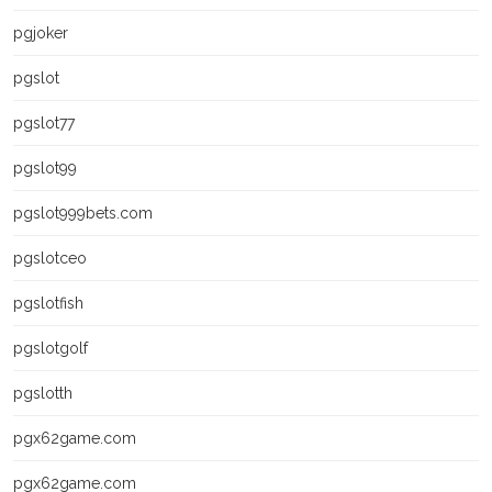
pgjoker
pgslot
pgslot77
pgslot99
pgslot999bets.com
pgslotceo
pgslotfish
pgslotgolf
pgslotth
pgx62game.com
pgx62game.com