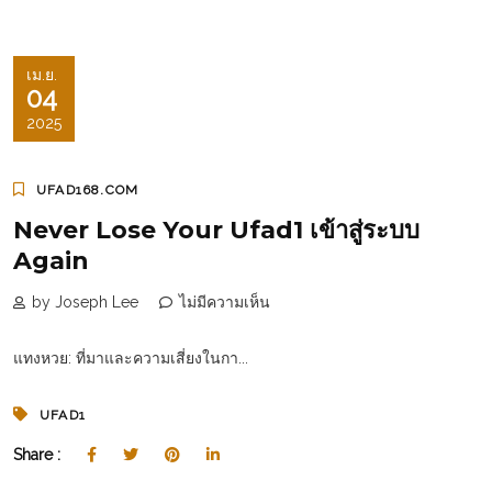
เม.ย.
04
2025
UFAD168.COM
Never Lose Your Ufad1 เข้าสู่ระบบ
Again
by Joseph Lee
ไม่มีความเห็น
แทงหวย: ที่มาและความเสี่ยงในกา...
UFAD1
Share :