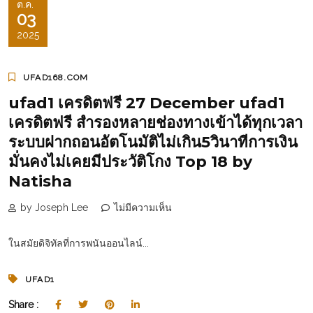
ต.ค.
03
2025
UFAD168.COM
ufad1 เครดิตฟรี 27 December ufad1
เครดิตฟรี สำรองหลายช่องทางเข้าได้ทุกเวลา
ระบบฝากถอนอัตโนมัติไม่เกิน5วินาทีการเงิน
มั่นคงไม่เคยมีประวัติโกง Top 18 by
Natisha
by Joseph Lee
ไม่มีความเห็น
ในสมัยดิจิทัลที่การพนันออนไลน์...
UFAD1
Share :