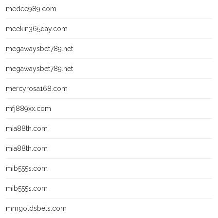
medee989.com
meekin365day.com
megawaysbet789.net
megawaysbet789.net
mercyrosa168.com
mfj889xx.com
mia88th.com
mia88th.com
mib555s.com
mib555s.com
mmgoldsbets.com