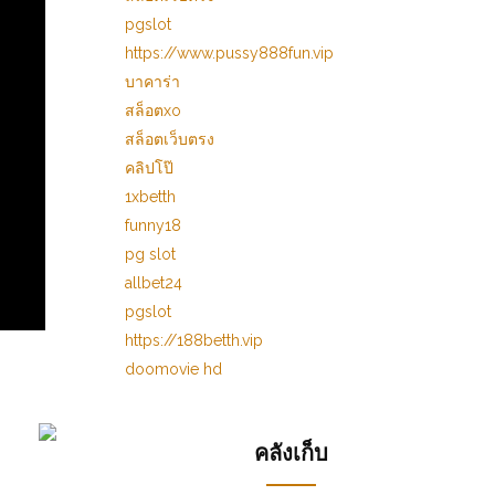
pgslot
https://www.pussy888fun.vip
บาคาร่า
สล็อตxo
สล็อตเว็บตรง
คลิปโป๊
1xbetth
funny18
pg slot
allbet24
pgslot
https://188betth.vip
doomovie hd
คลังเก็บ