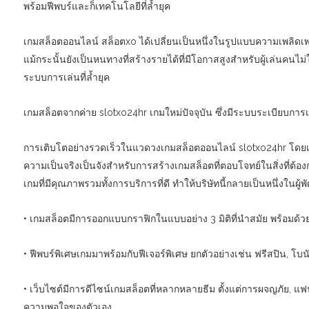
พร้อมฟีพบร์และก็เทคโนโลยีที่ล้ำยุค
เกมสล็อตออนไลน์ สล็อตxo ได้เปลี่ยนเป็นหนึ่งในรูปแบบความเพลิดเพล
แม้กระนั้นยังเป็นหนทางที่สร้างรายได้ที่มีโอกาสสูงสำหรับผู้เล่นคนไ
ระบบการเล่นที่ล้ำยุค
เกมสล็อตจากค่าย slotxo24hr เกมใหม่ปัจจุบัน ซึ่งมีระบบระเบียบการเ
การเติบโตอย่างรวดเร็วในแวดวงเกมสล็อตออนไลน์ slotxo24hr โดยเน้นย
ความเป็นจริงเป็นจังสำหรับการสร้างเกมสล็อตที่ตอบโจทย์ในสิ่งที่ต้อง
เกมที่มีคุณภาพรวมทั้งการบริการที่ดี ทำให้บริษัทนี้กลายเป็นหนึ่งใน
• เกมสล็อตมีการออกแบบกราฟิกในแบบอย่าง 3 มิติที่นำสมัย พร้อมด้วย
• ฟีพบร์พิเศษเกมมาพร้อมกับฟีเจอร์พิเศษ ยกตัวอย่างเช่น ฟรีสปิน, โบ
• เว็บไซต์มีการดีไซน์เกมสล็อตที่หลากหลายธีม ตั้งแต่การผจญภัย, แฟนต
ความพอใจของตัวเอง