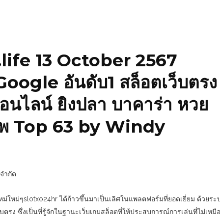
life 13 October 2567
Google อันดับ1 สล็อตเว็บตรง
อนไลน์ ยิงปลา บาคาร่า หวย
ชีพ Top 63 by Windy
มจำกัด
ม่ใหม่ๆslotxo24hr ได้ก้าวขึ้นมาเป็นเลิศในแพลตฟอร์มที่ยอดเยี่ยม ด้วยร
็บตรง ซึ่งเป็นที่รู้จักในฐานะเว็บเกมสล็อตที่ให้ประสบการณ์การเล่นที่ไม่เหม