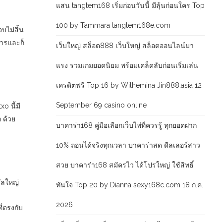
แสน tangtem168 เริ่มก่อนวันนี้ มีลุ้นก่อนใคร Top
100 by Tammara tangtem168e.com
บไม่สิ้น
การและก็
เว็บใหญ่ สล็อต888 เว็บใหญ่ สล็อตออนไลน์มา
แรง รวมเกมยอดนิยม พร้อมเคล็ดลับก่อนเริ่มเล่น
เครดิตฟรี Top 16 by Wilhemina Jin888.asia 12
September 69 casino online
o นี้มี
 ด้วย
บาคาร่า168 คู่มือเลือกเว็บไพ่ที่ควรรู้ ทุกยอดฝาก
10% ถอนได้จริงทุกเวลา บาคาร่าสด ดีลเลอร์สาว
สวย บาคาร่า168 สมัครไว ได้โปรใหญ่ ใช้สิทธิ์
วัลใหญ่
ทันใจ Top 20 by Dianna sexy168c.com 18 ก.ค.
2026
ี่ตรงกับ