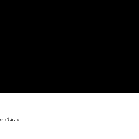
อยากได้เล่น