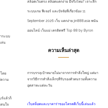
สล็อตเว็บตรง สล็อตแตกง่าย มีจริงไหม? เจาะลึก
ระบบเกม ฟีเจอร์ และปัจจัยที่เกี่ยวข้อง 11
September 2026 เว็บ แตกง่าย jin888.asia พนัน
ออนไลน์ เว็บแม่ เครดิตฟรี Top 88 by Byron
ข้าระบบ
เล่น
ความเห็นล่าสุด
การบรรลุเป้าหมายไม่มาจากการทำสิ่งใหญ่ แต่มา
 โดย
จากวิธีการทำสิ่งเล็กๆที่รับรองตัวตนรวมทั้งความ
มีความ
อุตสาหะแต่ละวัน
ร์แล้วก็
เว็บสล็อตและบาคาร่าของโครตดีเว็บนี้เล่นแล้ว
ามสนใจ