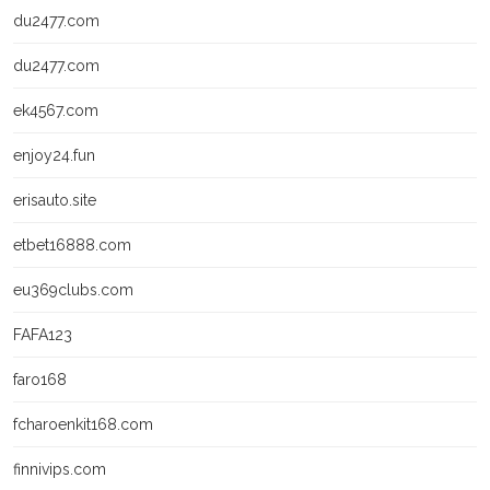
du2477.com
du2477.com
ek4567.com
enjoy24.fun
erisauto.site
etbet16888.com
eu369clubs.com
FAFA123
faro168
fcharoenkit168.com
finnivips.com