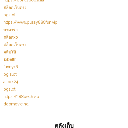
สล็อตเว็บตรง
pgslot
https://www.pussy888fun.vip
บาคาร่า
สล็อตxo
สล็อตเว็บตรง
คลิปโป๊
1xbetth
funny18
pg slot
allbet24
pgslot
https://188betth.vip
doomovie hd
คลังเก็บ