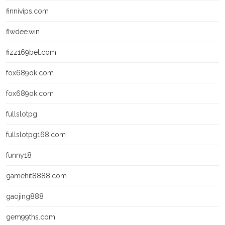
finnivips.com
fiwdee.win
fizz169bet.com
fox689ok.com
fox689ok.com
fullslotpg
fullslotpg168.com
funny18
gamehit8888.com
gaojing888
gem99ths.com