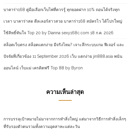
บาคาร่า168 คู่มือเลือกเว็บไพ่ที่ควรรู้ ทุกยอดฝาก 10% ถอนได้จริงทุก
เวลา บาคาร่าสด ดีลเลอร์สาวสวย บาคาร่า168 สมัครไว ได้โปรใหญ่
ใช้สิทธิ์ทันใจ Top 20 by Dianna sexy168c.com 18 ก.ค. 2026
สล็อตเว็บตรง สล็อตแตกง่าย มีจริงไหม? เจาะลึกระบบเกม ฟีเจอร์ และ
ปัจจัยที่เกี่ยวข้อง 11 September 2026 เว็บ แตกง่าย jin888.asia พนัน
ออนไลน์ เว็บแม่ เครดิตฟรี Top 88 by Byron
ความเห็นล่าสุด
การบรรลุเป้าหมายไม่มาจากการทำสิ่งใหญ่ แต่มาจากวิธีการทำสิ่งเล็กๆ
ที่รับรองตัวตนรวมทั้งความอุตสาหะแต่ละวัน