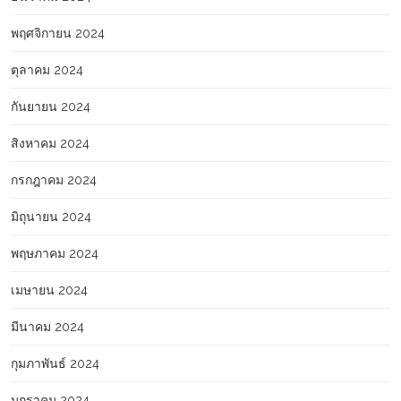
พฤศจิกายน 2024
ตุลาคม 2024
กันยายน 2024
สิงหาคม 2024
กรกฎาคม 2024
มิถุนายน 2024
พฤษภาคม 2024
เมษายน 2024
มีนาคม 2024
กุมภาพันธ์ 2024
มกราคม 2024