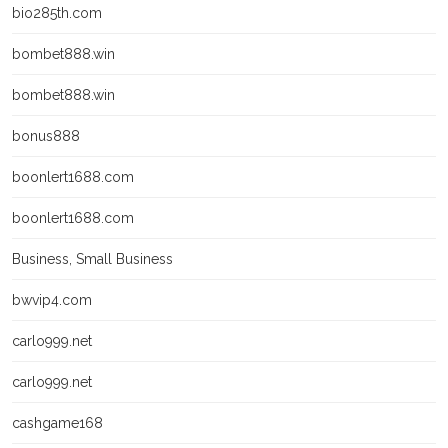
bio285th.com
bombet888.win
bombet888.win
bonus888
boonlert1688.com
boonlert1688.com
Business, Small Business
bwvip4.com
carlo999.net
carlo999.net
cashgame168