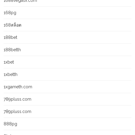
1688vegasx.com
168pg
168สล็อต
188bet
188betth
1xbet
1xbetth
1xgameth.com
789pluss.com
789pluss.com
888pg