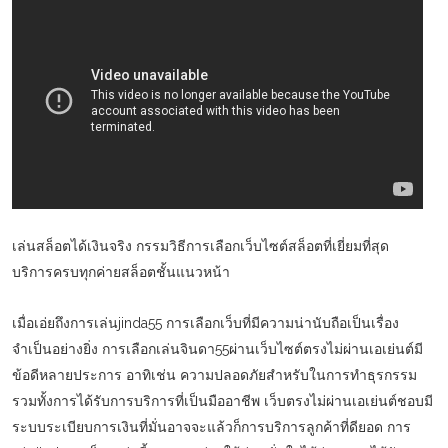
เล่นสล็อตได้เงินจริง กรรมวิธีการเลือกเว็บไซต์สล็อตที่เยี่ยมที่สุด
บริการครบทุกค่ายสล็อตชั้นแนวหน้า
เมื่อเอ่ยถึงการเล่นjinda55 การเลือกเว็บที่มีความน่านับถือเป็นเรื่อง
จำเป็นอย่างยิ่ง การเลือกเล่นจินดา55ผ่านเว็บไซต์ตรงไม่ผ่านเอเย่นต์มี
ข้อดีหลายประการ อาทิเช่น ความปลอดภัยสำหรับในการทำธุรกรรม
รวมทั้งการได้รับการบริการที่เป็นมืออาชีพ เว็บตรงไม่ผ่านเอเย่นต์ชอบมี
ระบบระเบียบการเงินที่มั่นอาจจะแล้วก็การบริการลูกค้าที่ดียอด การ