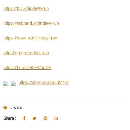
https://bit.ly/jinda55-run
https://rebrand.ly/jinda55-run
https://wow.in.th/jinda55-run
http://gg.gg/jinda55-run
https://t.co/O8RiFVnpOK
https://shorturl.asia/nM3Bt
JINDA
Share :