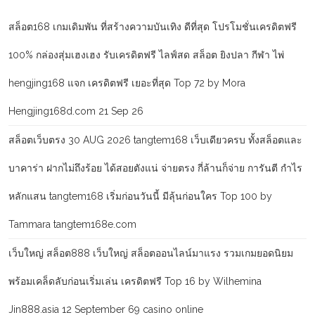
สล็อต168 เกมเดิมพัน ที่สร้างความบันเทิง ดีที่สุด โปรโมชั่นเครดิตฟรี
100% กล่องสุ่มเฮงเฮง รับเครดิตฟรี ไลฟ์สด สล็อต ยิงปลา กีฬา ไพ่
hengjing168 แจก เครดิตฟรี เยอะที่สุด Top 72 by Mora
Hengjing168d.com 21 Sep 26
สล็อตเว็บตรง 30 AUG 2026 tangtem168 เว็บเดียวครบ ทั้งสล็อตและ
บาคาร่า ฝากไม่ถึงร้อย ได้สอยตังแน่ จ่ายตรง กี่ล้านก็จ่าย การันตี กำไร
หลักแสน tangtem168 เริ่มก่อนวันนี้ มีลุ้นก่อนใคร Top 100 by
Tammara tangtem168e.com
เว็บใหญ่ สล็อต888 เว็บใหญ่ สล็อตออนไลน์มาแรง รวมเกมยอดนิยม
พร้อมเคล็ดลับก่อนเริ่มเล่น เครดิตฟรี Top 16 by Wilhemina
Jin888.asia 12 September 69 casino online