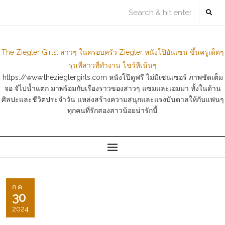
Skip
to
content
The Ziegler Girls: สาวๆ ในครอบครัว Ziegler หนังโป๊อันเซน ขึ้นครูเด็ดๆ
รุ่นพี่สาวที่ทำงาน โชว์หีเน้นๆ
https://www.thezieglergirls.com หนังโป๊ดูฟรี ไม่มีเซนเซอร์ ภาพชัดเต็ม
จอ จัไปน้ำแตก มาพร้อมกับเรื่องราวของสาวๆ แซมและเอมม่า ทั้งในด้าน
ศิลปะและชีวิตประจำวัน แหล่งสร้างความสนุกและแรงบันดาลให้กับแฟนๆ
ทุกคนที่รักสองสาวน้อยน่ารักนี้
ก.ค.
30
2024