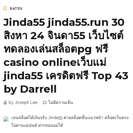
RATEX
Jinda55 jinda55.run 30
สิงหา 24 จินดา55 เว็บไซต์
ทดลองเล่นสล็อตpg ฟรี
casino onlineเว็บแม่
jinda55 เครดิตฟรี Top 43
by Darrell
by Joseph Lee
ไม่มีความเห็น
เล่นสล็อตได้เงินจริง Jinda55 ค่ายสล็อตชั้นแนวหน้า สล็อตเว็บตรง
ไม่ผ่านเอเย่นต์ ฝากถอนออโต้