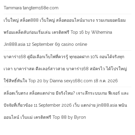
Tammara tangtem168e.com
เว็บใหญ่ สล็อต888 เว็บใหญ่ สล็อตออนไลน์มาแรง รวมเกมยอดนิยม
พร้อมเคล็ดลับก่อนเริ่มเล่น เครดิตฟรี Top 16 by Wilhemina
Jin888.asia 12 September 69 casino online
บาคาร่า168 คู่มือเลือกเว็บไพ่ที่ควรรู้ ทุกยอดฝาก 10% ถอนได้จริงทุก
เวลา บาคาร่าสด ดีลเลอร์สาวสวย บาคาร่า168 สมัครไว ได้โปรใหญ่
ใช้สิทธิ์ทันใจ Top 20 by Dianna sexy168c.com 18 ก.ค. 2026
สล็อตเว็บตรง สล็อตแตกง่าย มีจริงไหม? เจาะลึกระบบเกม ฟีเจอร์ และ
ปัจจัยที่เกี่ยวข้อง 11 September 2026 เว็บ แตกง่าย jin888.asia พนัน
ออนไลน์ เว็บแม่ เครดิตฟรี Top 88 by Byron