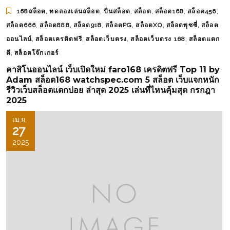
,
,
,
,
,
,
168สล็อต
ทดลองเล่นสล็อต
ปั่นสล็อต
สล็อต
สล็อต168
สล็อต456
,
,
,
,
,
,
สล็อต666
สล็อต888
สล็อต918
สล็อตPG
สล็อตXO
สล็อตพุซซี่
สล็อต
,
,
,
,
ออนไลน์
สล็อตเครดิตฟรี
สล็อตเว็บตรง
สล็อตเว็บตรง 168
สล็อตแตก
,
ดี
สล็อตโจ๊กเกอร์
คาสิโนออนไลน์ เว็บเปิดใหม่ faro168 เครดิตฟรี Top 11 by
Adam สล็อต168 watchspec.com 5 สล็อต เว็บแจกหนัก
รีวิวเว็บสล็อตแตกบ่อย ล่าสุด 2025 เล่นที่ไหนคุ้มสุด กรกฎา
2025
เม.ย.
27
2025