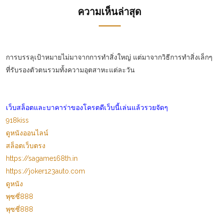
ความเห็นล่าสุด
การบรรลุเป้าหมายไม่มาจากการทำสิ่งใหญ่ แต่มาจากวิธีการทำสิ่งเล็กๆ
ที่รับรองตัวตนรวมทั้งความอุตสาหะแต่ละวัน
เว็บสล็อตและบาคาร่าของโครตดีเว็บนี้เล่นแล้วรวยจัดๆ
918kiss
ดูหนังออนไลน์
สล็อตเว็บตรง
https://sagame168th.in
https://joker123auto.com
ดูหนัง
พุซซี่888
พุซซี่888