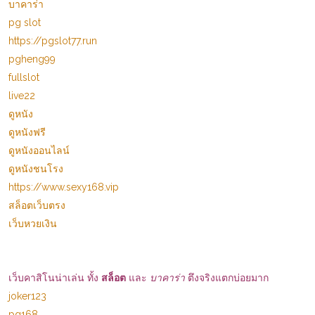
บาคาร่า
pg slot
https://pgslot77.run
pgheng99
fullslot
live22
ดูหนัง
ดูหนังฟรี
ดูหนังออนไลน์
ดูหนังชนโรง
https://www.sexy168.vip
สล็อตเว็บตรง
เว็บหวยเงิน
เว็บคาสิโนน่าเล่น ทั้ง
สล็อต
และ
บาคาร่า
ตึงจริงแตกบ่อยมาก
joker123
pg168