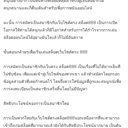
สนุกอย่างมาก เป็นหนทางที่เยี่ยมที่สุดสำหรับผู้เล่นที่อยากได้
สนุกสนานและก็ตื่นเต้นสำหรับเพื่อการพนันออนไลน์
ฉะนั้น การสมัครเป็นสมาชิกกับเว็บไซต์ตรง สล็อต888 เป็นการเปิด
โอกาสให้ท่านได้สนุกแล้วก็มีโอกาสสำหรับการได้กำไรจากการเล่น
สล็อตออนไลน์ได้อย่างมั่นใจแล้วก็ไม่มีอันตราย
ขั้นตอนกล้วยๆเพื่อเริ่มเล่นสล็อตเว็บไซต์ตรง 888
การสมัครเป็นสมาชิกกับเว็บตรง สล็อต888 เป็นเรื่องที่ไม่ได้ยากเย็นที่
ไม่ซับซ้อน เพียงแต่เข้าสู่เว็บไซต์ของพวกเขา แล้วทำสมัครโดยกรอก
ข้อมูลส่วนตัวที่เคยกำหนดไว้ โดยจึงควรใส่ข้อมูลที่ถูกและสมบูรณ์เพื่อ
การลงทะเบียนเป็นสมาชิกเสร็จสิ้นโดยไม่มีปัญหา
สิทธิประโยชน์ของการเป็นสมาชิกใหม่
การเป็นพวกใหม่กับเว็บไซต์ตรงสล็อต888นอกเหนือจากที่จะสามารถ
เข้าถึงเกมสล็อตที่มากมายแล้วยังได้รับสิทธิประโยชน์มากมาย เป็นต้น