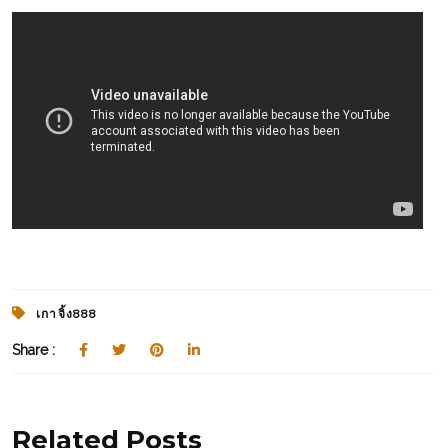
เกาจิ้ง888
Share :
Related Posts