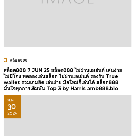
สล็อต888
สล็อต888 7 JUN 25 สล็อต888 ไม่ผ่านเอเย่นต์ เล่นง่าย
ไม่มีโกง ทดลองเล่นสล็อต ไม่ผ่านเอเย่นต์ รองรับ True
wallet รวมเกมฮิต เล่นง่าย มือใหม่ก็เล่นได้ สล็อต888
มั่นใจทุกการเดิมพัน Top 3 by Harris amb888.bio
ม.ค.
30
2025