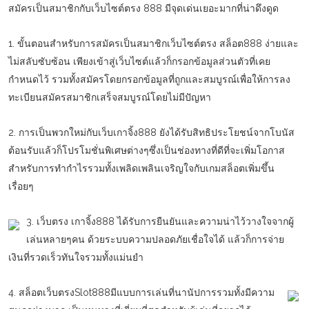
สมัครเป็นสมาชิกกับเว็บไซต์ตรง 888 มีจุดเด่นเยอะมากที่น่าดึงดูด
1. ขั้นตอนสำหรับการสมัครเป็นสมาชิกเว็บไซต์ตรง สล็อต888 ง่ายและ
ไม่สลับซับซ้อน เพียงเข้าสู่เว็บไซต์แล้วก็กรอกข้อมูลส่วนตัวที่เคย
กำหนดไว้ รวมทั้งสมัครโดยกรอกข้อมูลที่ถูกและสมบูรณ์เพื่อให้การลง
ทะเบียนสมัครสมาชิกเสร็จสมบูรณ์โดยไม่มีปัญหา
2. การเป็นพวกใหม่กับเว็บเกาจิ้ง888 ยังได้รับสิทธิประโยชน์จากโบนัส
ต้อนรับแล้วก็โปรโมชั่นพิเศษต่างๆซึ่งเป็นช่องทางที่ดีที่จะเพิ่มโอกาส
สำหรับการทำกำไรรวมทั้งเพลิดเพลินเจริญใจกับเกมสล็อตเพิ่มขึ้น
เรื่อยๆ
3. เว็บตรง เกาจิ้ง888 ได้รับการยืนยันและความน่าไว้วางใจจากผู้
เล่นหลายๆคน ด้วยระบบความปลอดภัยเชื่อใจได้ แล้วก็การจ่าย
เงินที่รวดเร็วทันใจรวมทั้งแม่นยำ
4. สล็อตเว็บตรงSlot888มีแบบการเล่นที่นานัปการรวมทั้งมีความ