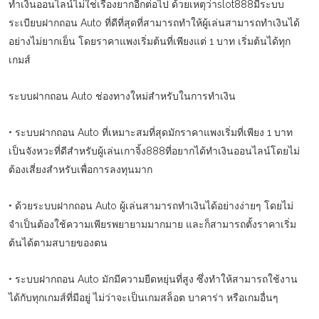
ทำเงินออนไลน์ไม่ใช่เรื่องยากอีกต่อไป ด้วยเหตุว่าslot888มีระบบ
ระเบียบฝากถอน Auto ที่ดีที่สุดที่สามารถทำให้ผู้เล่นสามารถทำเงินได้
อย่างไม่ยากเย็น โดยราคาแพงเริ่มต้นที่เพียงแต่ 1 บาท เริ่มต้นได้ทุก
เกมส์
ระบบฝากถอน Auto ช่องทางใหม่สำหรับในการทำเงิน
• ระบบฝากถอน Auto ที่เหมาะสมที่สุดมักราคาแพงเริ่มที่เพียง 1 บาท
เป็นจังหวะที่ดีสำหรับผู้เล่นเกาจิ้ง888ที่อยากได้ทำเงินออนไลน์โดยไม่
ต้องเสี่ยงสำหรับเพื่อการลงทุนมาก
• ด้วยระบบฝากถอน Auto ผู้เล่นสามารถทำเงินได้อย่างง่ายๆ โดยไม่
จำเป็นต้องใช้ความเพียรพยายามมากมาย และก็สามารถตั้งราคาเริ่ม
ต้นได้ตามสบายของตน
• ระบบฝากถอน Auto มักมีความยืดหยุ่นที่สูง ซึ่งทำให้สามารถใช้งาน
ได้กับทุกเกมส์ที่มีอยู่ ไม่ว่าจะเป็นเกมสล็อต บาคาร่า หรือเกมอื่นๆ