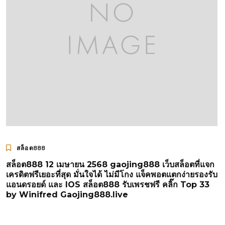
สล็อต888
สล็อต888 12 เมษายน 2568 gaojing888 เว็บสล็อตที่แจก
เครดิตฟรีเยอะที่สุด มั่นใจได้ ไม่มีโกง แจ็คพอตแตกง่ายรองรับ
แอนดรอยด์ และ IOS สล็อต888 รับเพรชฟรี คลิ๊ก Top 33
by Winifred Gaojing888.live