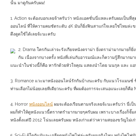
นั้น มาดูกันครับผม!
1. Action จะต้องบอกเลยจ้าครับว่า หนังแอคชั่นนี่แหละครับผมเป็นที่
ออนไลน์ ที่ให้ความคมชัดระดับ 4K มันก็ยิ่งฟินสาแก่ใจเลยใช่ไหมล่ะขอ
ดึงดูดใช้ได้เลยจ้ะนะครับ
2. Drama ใครกันเล่าจะรังเกียจหนังดราม่า ยิ่งดราม่ามากมายก็ยิ
กัน เนื่องจากบางครั้ง หนังที่เล่นกับอารมณ์และก็ความรู้สึกมาก
แนะนำในช่วงนี้ก็คือ หารักด้วยหัวใจคุณ แสดงนำโดย นนกุล และ แอป
3. Romance แวะมาหนังออนไลน์รักกันบ้างนะครับ กับแนวโรแมนซ์ ซึ่ง
ท่านเลือกไม่น้อยเลยทีเดียวนะครับ ที่ผมต้องการจะเสนอแนะเลยก็คือ M
4. Horror
หนังออนไลน์
ผมจะต้องเรียนตามจริงเลยจ้ะนะครับว่า นี่เป็
ผมก็ทำให้ดูหนังแนวนี้ตรากตรำมากมายๆครับผม เพราะบางเรื่องก็จั๊มสเอ
หนังตั้งแต่ปี 2012 โน่นเลยครับผม หนังเก่าแต่ว่าความสยองขวัญไม่เก
5. Sci-Fi ผู้ใดกันมันจะเกลียดหนังไซไฟล่ะครับผมจริงไหม หนังไซไฟ