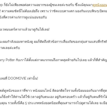
0p ก็ยังไม่เพียงพอต่อความอยากของผู้ชมเลยล่ะขอรับ ซึ่งแม้คุณมา
ดูหนังออ
! ความคมชัดนี่ไม่ต้องเอ๋ยถึง เพราะว่าชัดแบบตาแตก มองกันแบบฟินๆเปิดจ
นังที่ควรค่าแก่การดูแน่นอนขอรับ
เวทมนตร์คาถาแล้วมาดูกันได้เลย!
มกำลังมองหาหนังดู ผมก็คิดถึงหัวข้อการเสี่ยงภัยของกลุ่มสามแสบที่กริฟ
ภาคเลยล่ะครับ
Potter กับเราได้ตั้งแต่ภาคแรกจนถึงภาคสุดท้ายกันไปเลย แล้วก็ที่สำคัญ 
เลยที่ DOOMOVIE เท่านั้น!
์ดูหนังของเราที่ชาว หนังออนไลน์ ติดอกติดใจรวมทั้งนิยมมองกันมากที่สุด
ิ่งทำให้ท่านได้ใช้เวลาอยู่กับตนเอง อยู่กับครอบครัว แล้วก็อยู่กับคนที่รักไ
ให้กับคุณ รวมทั้งนี่คือ 5 ประเภทหนังยอดนิยมที่คุณสามารถไปดูตามได้เลย จะมี