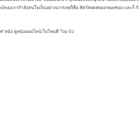
อนไลน์ของเรากำลังสนใจเป็นอย่างมากเลยก็คือ สัตว์สยดสยองกยองซอง และก็ รั
f หนัง ดูหนังออนไลน์เว็บไหนดี Top 62