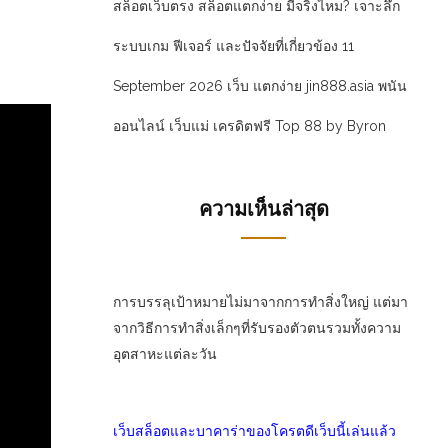
สล็อตเว็บตรง สล็อตแตกง่าย มีจริงไหม? เจาะลึก
ระบบเกม ฟีเจอร์ และปัจจัยที่เกี่ยวข้อง 11
September 2026 เว็บ แตกง่าย jin888.asia พนัน
ออนไลน์ เว็บแม่ เครดิตฟรี Top 88 by Byron
ความเห็นล่าสุด
การบรรลุเป้าหมายไม่มาจากการทำสิ่งใหญ่ แต่มา
จากวิธีการทำสิ่งเล็กๆที่รับรองตัวตนรวมทั้งความ
อุตสาหะแต่ละวัน
เว็บสล็อตและบาคาร่าของโครตดีเว็บนี้เล่นแล้ว