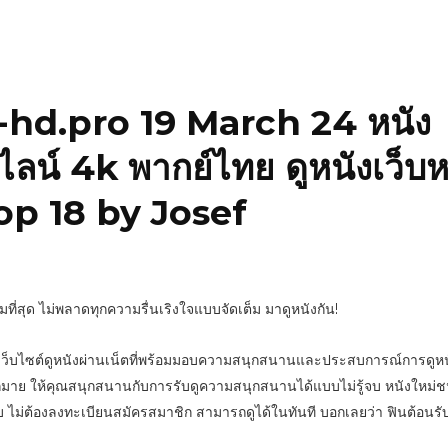
-hd.pro 19 March 24 หนัง
ไลน์ 4k พากย์ไทย ดูหนังเว็บห
Top 18 by Josef
ี่สุด ไม่พลาดทุกความรื่นเริงใจแบบจัดเต็ม มาดูหนังกัน!
นเว็บไซต์ดูหนังผ่านเน็ตที่พร้อมมอบความสนุกสนานและประสบการณ์การดูหน
อีกมากมาย ให้คุณสนุกสนานกับการรับดูความสนุกสนานได้แบบไม่รู้จบ หนังใหม่
รับ ไม่ต้องลงทะเบียนสมัครสมาชิก สามารถดูได้ในทันที บอกเลยว่า ฟินต้อนรั