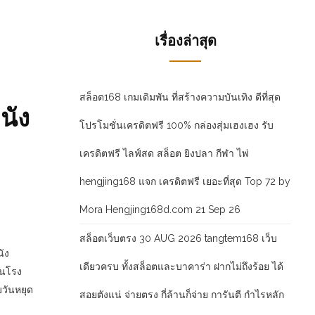
เรื่องล่าสุด
สล็อต168 เกมเดิมพัน ที่สร้างความบันเทิง ดีที่สุด
นัง
โปรโมชั่นเครดิตฟรี 100% กล่องสุ่มเฮงเฮง รับ
เครดิตฟรี ไลฟ์สด สล็อต ยิงปลา กีฬา ไพ่
hengjing168 แจก เครดิตฟรี เยอะที่สุด Top 72 by
Mora Hengjing168d.com 21 Sep 26
สล็อตเว็บตรง 30 AUG 2026 tangtem168 เว็บ
ัง
เดียวครบ ทั้งสล็อตและบาคาร่า ฝากไม่ถึงร้อย ได้
ชนโรง
บวันหยุด
สอยตังแน่ จ่ายตรง กี่ล้านก็จ่าย การันตี กำไรหลัก