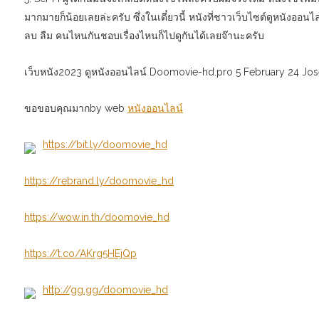
มากมายก็น้อยเลยล่ะครับ ซึ่งในเดี๋ยวนี้ หนังที่ชาวเว็บไซต์ดูหนังอ
ลบ ลืม คนไหนกันชอบเรื่องไหนก็ไปดูกันได้เลยจ๊านะครับ
เว็บหนัง2023 ดูหนังออนไลน์ Doomovie-hd.pro 5 February 24 Jose
ขอขอบคุณมากby web
หนังออนไลน์
https://bit.ly/doomovie_hd
https://rebrand.ly/doomovie_hd
https://wow.in.th/doomovie_hd
https://t.co/AKrg5HEjQp
http://gg.gg/doomovie_hd