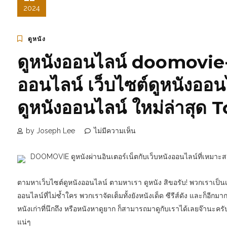
2024
ดูหนัง
ดูหนังออนไลน์ doomovie
ออนไลน์ เว็บไซต์ดูหนังออน
ดูหนังออนไลน์ ใหม่ล่าสุด 
by Joseph Lee
ไม่มีความเห็น
DOOMOVIE ดูหนังผ่านอินเตอร์เน็ตกับเว็บหนังออนไลน์ที่เหมาะสมท
ตามหาเว็บไซต์ดูหนังออนไลน์ ตามหาเรา ดูหนัง สิขอรับ! พวกเราเป็
ออนไลน์ที่ไม่ซ้ำใคร พวกเราจัดเต็มทั้งยังหนังเด็ด ซีรีส์ดัง และก็
หนังเก่าที่นึกถึง หรือหนังหาดูยาก ก็สามารถมาดูกับเราได้เลยจ๊านะค
แน่ๆ