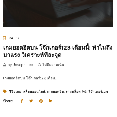
RATEX
เกมยอดฮิตบน โจ๊กเกอร์123 เดือนนี้: ทำไมถึง
มาแรง วิเคราะห์ทีละจุด
by Joseph Lee
ไม่มีความเห็น
เกมยอดฮิตบน โจ๊กเกอร์123 เดือน...
,
,
,
,
รีวิวเกม
สล็อตออนไลน์
เกมยอดฮิต
เกมสล็อต PG
โจ๊กเกอร์123
Share :