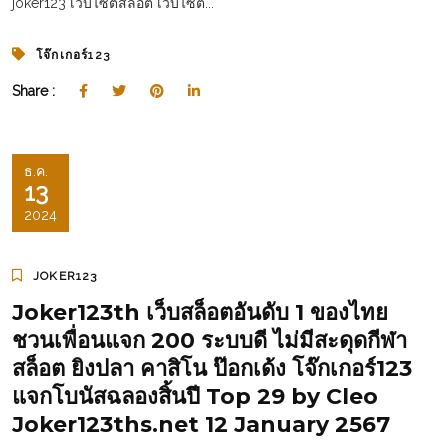
joker123 เว็บไซต์สล็อต เว็บไซต...
โจ๊กเกอร์123
Share :
ธ.ค.
13
2024
JOKER123
Joker123th เว็บสล็อตอันดับ 1 ของไทย
ชวนเพื่อนแจก 200 ระบบดี ไม่มีสะดุดกีฬา
สล็อต ยิงปลา คาสิโน ป๊อกเด้ง โจ๊กเกอร์123
แจกโบนัสฉลองสิ้นปี Top 29 by Cleo
Joker123ths.net 12 January 2567