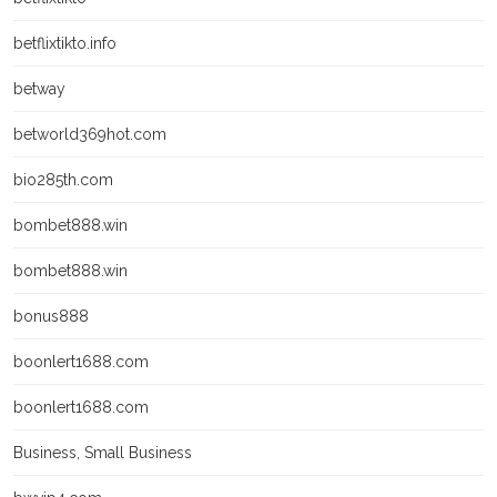
betflixtikto.info
betway
betworld369hot.com
bio285th.com
bombet888.win
bombet888.win
bonus888
boonlert1688.com
boonlert1688.com
Business, Small Business