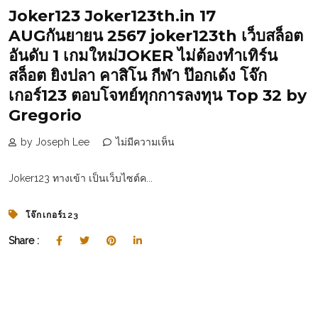
Joker123 Joker123th.in 17
AUGกันยายน 2567 joker123th เว็บสล็อต
อันดับ 1 เกมใหม่JOKER ไม่ต้องทำเทิร์น
สล็อต ยิงปลา คาสิโน กีฬา ป๊อกเด้ง โจ๊ก
เกอร์123 ตอบโจทย์ทุกการลงทุน Top 32 by
Gregorio
by Joseph Lee
ไม่มีความเห็น
Joker123 ทางเข้า เป็นเว็บไซต์ค...
โจ๊กเกอร์123
Share :