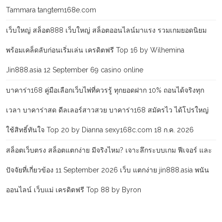
Tammara tangtem168e.com
เว็บใหญ่ สล็อต888 เว็บใหญ่ สล็อตออนไลน์มาแรง รวมเกมยอดนิยม
พร้อมเคล็ดลับก่อนเริ่มเล่น เครดิตฟรี Top 16 by Wilhemina
Jin888.asia 12 September 69 casino online
บาคาร่า168 คู่มือเลือกเว็บไพ่ที่ควรรู้ ทุกยอดฝาก 10% ถอนได้จริงทุก
เวลา บาคาร่าสด ดีลเลอร์สาวสวย บาคาร่า168 สมัครไว ได้โปรใหญ่
ใช้สิทธิ์ทันใจ Top 20 by Dianna sexy168c.com 18 ก.ค. 2026
สล็อตเว็บตรง สล็อตแตกง่าย มีจริงไหม? เจาะลึกระบบเกม ฟีเจอร์ และ
ปัจจัยที่เกี่ยวข้อง 11 September 2026 เว็บ แตกง่าย jin888.asia พนัน
ออนไลน์ เว็บแม่ เครดิตฟรี Top 88 by Byron