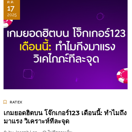
ต.ค.
17
2025
RATEX
เกมยอดฮิตบน โจ๊กเกอร์123 เดือนนี้: ทำไมถึง
มาแรง วิเคราะห์ทีละจุด