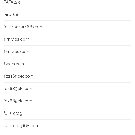
FAFA123
faro168
fcharoenkit168.com
finnivips.com
finnivips.com
fiwdee.win
fizz169bet.com
fox689ok.com
fox689ok.com
fullslotpg
fullslotpg168.com