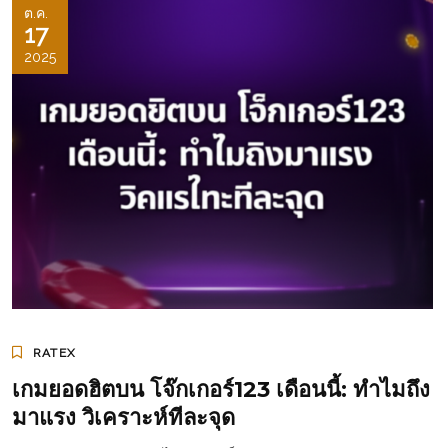
ต.ค.
17
2025
RATEX
เกมยอดฮิตบน โจ๊กเกอร์123 เดือนนี้: ทำไมถึง
มาแรง วิเคราะห์ทีละจุด