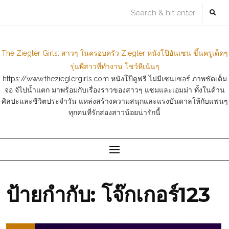
Skip
to
content
The Ziegler Girls: สาวๆ ในครอบครัว Ziegler หนังโป๊อันเซน ขึ้นครูเด็ดๆ
รุ่นพี่สาวที่ทำงาน โชว์หีเน้นๆ
https://www.thezieglergirls.com หนังโป๊ดูฟรี ไม่มีเซนเซอร์ ภาพชัดเต็ม
จอ จัไปน้ำแตก มาพร้อมกับเรื่องราวของสาวๆ แซมและเอมม่า ทั้งในด้าน
ศิลปะและชีวิตประจำวัน แหล่งสร้างความสนุกและแรงบันดาลให้กับแฟนๆ
ทุกคนที่รักสองสาวน้อยน่ารักนี้
ป้ายกำกับ:
โจ๊กเกอร์123