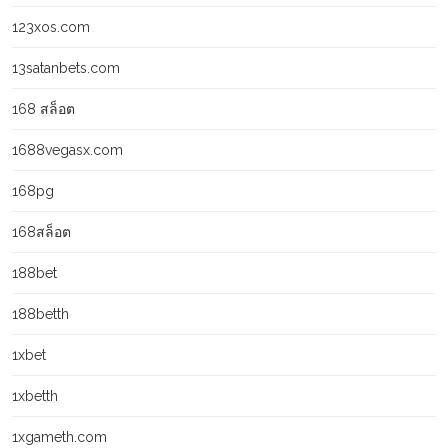
123xos.com
13satanbets.com
168 สล็อต
1688vegasx.com
168pg
168สล็อต
188bet
188betth
1xbet
1xbetth
1xgameth.com