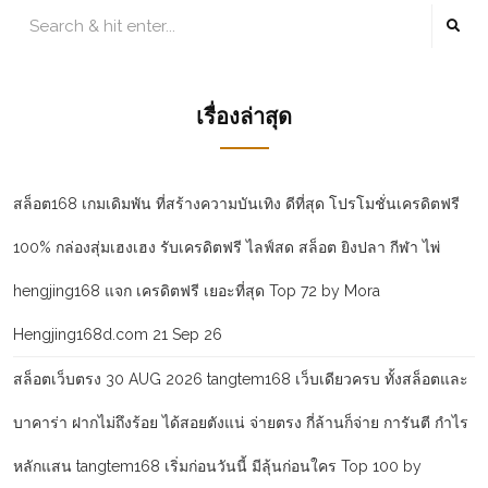
เรื่องล่าสุด
สล็อต168 เกมเดิมพัน ที่สร้างความบันเทิง ดีที่สุด โปรโมชั่นเครดิตฟรี
100% กล่องสุ่มเฮงเฮง รับเครดิตฟรี ไลฟ์สด สล็อต ยิงปลา กีฬา ไพ่
hengjing168 แจก เครดิตฟรี เยอะที่สุด Top 72 by Mora
Hengjing168d.com 21 Sep 26
สล็อตเว็บตรง 30 AUG 2026 tangtem168 เว็บเดียวครบ ทั้งสล็อตและ
บาคาร่า ฝากไม่ถึงร้อย ได้สอยตังแน่ จ่ายตรง กี่ล้านก็จ่าย การันตี กำไร
หลักแสน tangtem168 เริ่มก่อนวันนี้ มีลุ้นก่อนใคร Top 100 by