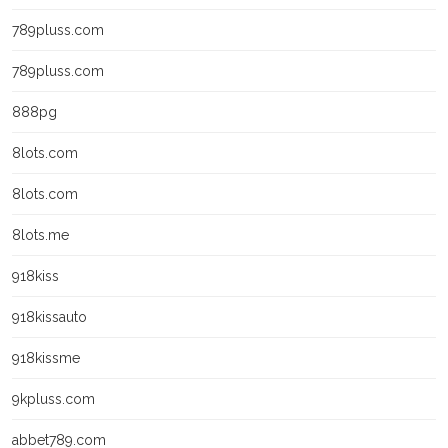
789pluss.com
789pluss.com
888pg
8lots.com
8lots.com
8lots.me
918kiss
918kissauto
918kissme
9kpluss.com
abbet789.com