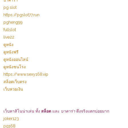
บาคาร่า
pg slot
https://pgslot77.run
pgheng99
fullslot
live22
ดูหนัง
ดูหนังฟรี
ดูหนังออนไลน์
ดูหนังชนโรง
https://www.sexy168.vip
สล็อตเว็บตรง
เว็บหวยเงิน
เว็บคาสิโนน่าเล่น ทั้ง
สล็อต
และ
บาคาร่า
ตึงจริงแตกบ่อยมาก
joker123
pg168