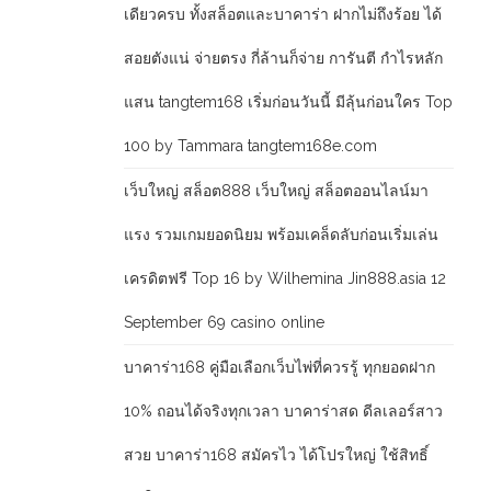
เดียวครบ ทั้งสล็อตและบาคาร่า ฝากไม่ถึงร้อย ได้
สอยตังแน่ จ่ายตรง กี่ล้านก็จ่าย การันตี กำไรหลัก
แสน tangtem168 เริ่มก่อนวันนี้ มีลุ้นก่อนใคร Top
100 by Tammara tangtem168e.com
เว็บใหญ่ สล็อต888 เว็บใหญ่ สล็อตออนไลน์มา
แรง รวมเกมยอดนิยม พร้อมเคล็ดลับก่อนเริ่มเล่น
เครดิตฟรี Top 16 by Wilhemina Jin888.asia 12
September 69 casino online
บาคาร่า168 คู่มือเลือกเว็บไพ่ที่ควรรู้ ทุกยอดฝาก
10% ถอนได้จริงทุกเวลา บาคาร่าสด ดีลเลอร์สาว
สวย บาคาร่า168 สมัครไว ได้โปรใหญ่ ใช้สิทธิ์