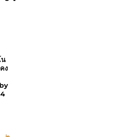
โน
นคง
 by
24