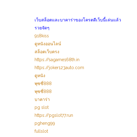
เว็บสล็อตและบาคาร่าของโครตดีเว็บนี้เล่นแล้ว
รวยจัดๆ
918kiss
ดูหนังออนไลน์
สล็อตเว็บตรง
https://sagame168th.in
https://joker123auto.com
ดูหนัง
พุซซี่888
พุซซี่888
บาคาร่า
pg slot
https://pgslot77.run
pgheng99
fullslot