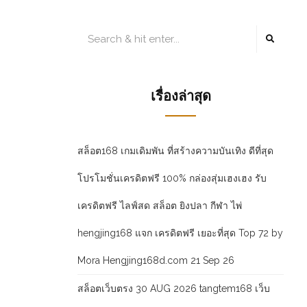
เรื่องล่าสุด
สล็อต168 เกมเดิมพัน ที่สร้างความบันเทิง ดีที่สุด
โปรโมชั่นเครดิตฟรี 100% กล่องสุ่มเฮงเฮง รับ
เครดิตฟรี ไลฟ์สด สล็อต ยิงปลา กีฬา ไพ่
hengjing168 แจก เครดิตฟรี เยอะที่สุด Top 72 by
Mora Hengjing168d.com 21 Sep 26
สล็อตเว็บตรง 30 AUG 2026 tangtem168 เว็บ